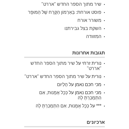
שיר מתוך הספר החדש "אררט"
פוסט אורחת: בְּאַרְמוֹן הַקֶּרַח שֶׁל הַמּוּפָר
משורר אורח
השקת בצל גבירתנו
המזוודה
תגובות אחרונות
נורית זרחי
על
שיר מתוך הספר החדש
"אררט"
נורית
על
שיר מתוך הספר החדש "אררט"
מכי חכם נאמן
על
הֶלְיוּם
מכי חכם נאמן
על
כְּכָל אָמָּנוּת, אִם
הִתְמַכַּרְתָּ לָהּ
***
על
כְּכָל אָמָּנוּת, אִם הִתְמַכַּרְתָּ לָהּ
ארכיונים