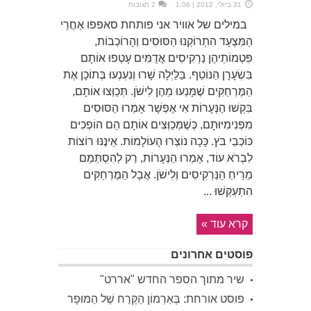
31 ביולי, 2012 | 1:06
2 תגובות
במילים של אוויר אני פותחת סאפפו אַחֲרֵי
הַמִּצְעָד הִתְרוֹקְנוּ הַסּוּסִים וְהָרוֹכְבוֹת,
פִּטְמוֹתֵיהֶן נַרְקִיסִים אֲדֻמִּים עָטְפוּ אוֹתָם
בִּשְׂעָרָן הַנּוֹטֵף. בַּלַּיְלָה שָׁרוּ וְנִעְנְעוּ בְּתוֹכָן אֶת
הַמֶּרְחַקִּים שֶׁמָּנְעוּ מֵהֶן לִישֹׁן. תְּכַוְּצוּ אוֹתָם,
בִּקְשׁוּ הַנְּעָרוֹת אִי אֶפְשָׁר אָמְרוּ הַסּוּסִים
מִפְּנִימִיּוּתָם, כְּשֶׁמְּכַוְּצִים אוֹתָם הֵם הוֹפְכִים
כּוֹכְבֵי בֹּץ. כָּכָה נוֹצְרוּ הָעוֹלָמוֹת. אֵינֶנּוּ רוֹצוֹת
לִבְרֹא עוֹד, אָמְרוּ הַנְּעָרוֹת, רַק לְהִסְתַּמֵּם
מֵרֵיחַ הַנַּרְקִיסִים וְלִישֹׁן. אֲבָל הַמֶּרְחַקִּים
הִתְעַקְּשׁוּ ...
קרא עוד »
פוסטים אחרונים
שיר מתוך הספר החדש "אררט"
פוסט אורחת: בְּאַרְמוֹן הַקֶּרַח שֶׁל הַמּוּפָר