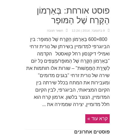
פוסט אורחת: בְּאַרְמוֹן
הַקֶּרַח שֶׁל הַמּוּפָר
9 בדצמבר, 2014 | 12:24
השאר תגובה
800×600 בְּאַרְמוֹן הַקֶּרַח שֶׁל הַמּוּפָר: בין
הביוגרפי למדומיין בשירתן של נורית זרחי
ואמילי דיקנסון רחל קואסטל הקדמה
"בְּאַרְמוֹן הַקֶּרַח שֶׁל הַמּוּפָר/מְצַפִּים כָּל יוֹם
לְשַׁיֶרֶת הַמַּמָשׁוּת" – שורות אלו חותמות את
שירה של נורית זרחי "בגנים מדומים"
ומעבירות את המתח בכלל שירתה בין
הקיום המציאותי, הביוגרפי, לבין הקיום
המדומיין, הנוצר בלשון. ארמון קרח הוא
חלל מדומיין, יצירה שממירה את ...
קרא עוד »
פוסטים אחרונים