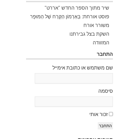
שיר מתוך הספר החדש "אררט"
פוסט אורחת: בְּאַרְמוֹן הַקֶּרַח שֶׁל הַמּוּפָר
משורר אורח
השקת בצל גבירתנו
המזוודה
התחבר
שם משתמש או כתובת אימייל
סיסמה
זכור אותי
התחבר