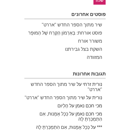
פוסטים אחרונים
שיר מתוך הספר החדש "אררט"
פוסט אורחת: בְּאַרְמוֹן הַקֶּרַח שֶׁל הַמּוּפָר
משורר אורח
השקת בצל גבירתנו
המזוודה
תגובות אחרונות
נורית זרחי
על
שיר מתוך הספר החדש
"אררט"
נורית
על
שיר מתוך הספר החדש "אררט"
מכי חכם נאמן
על
הֶלְיוּם
מכי חכם נאמן
על
כְּכָל אָמָּנוּת, אִם
הִתְמַכַּרְתָּ לָהּ
***
על
כְּכָל אָמָּנוּת, אִם הִתְמַכַּרְתָּ לָהּ