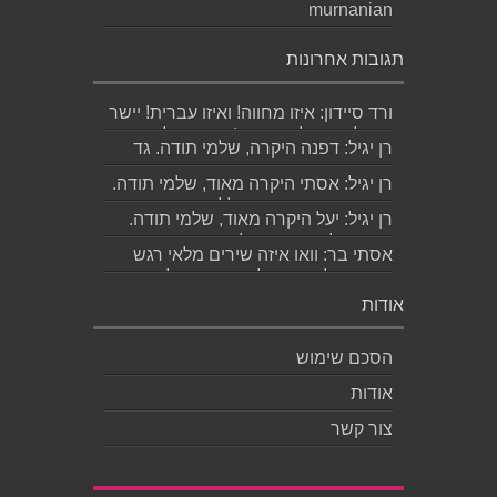
murnanian
תגובות אחרונות
ורד סיידון: איזו מחווה! ואיזו עברית! יישר
כוח לכותב ולאהובתו :) שבת שלום...
רן יגיל: דפנה היקרה, שלמי תודה. גד
הוא אכן משורר איכותי ביותר. אמסור...
רן יגיל: אסתי היקרה מאוד, שלמי תודה.
ניכר כי השירים דיברו לליבך. אמסו...
רן יגיל: יעל היקרה מאוד, שלמי תודה.
אמסור לגד. שבת שלום. רן...
אסתי בר: וואו איזה שירים מלאי רגש
ותשוקה לאהובה ולאהבה הגדולה
ה,בלתי...
אודות
הסכם שימוש
אודות
צור קשר