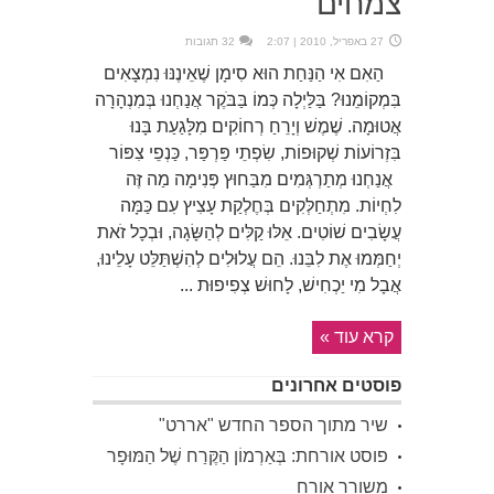
צמחים
27 באפריל, 2010 | 2:07
32 תגובות
הַאִם אִי הַנַּחַת הוּא סִימָן שֶׁאֵינֶנּוּ נִמְצָאִים
בִּמְקוֹמֵנוּ? בַּלַּיְלָה כְּמוֹ בַּבֹּקֶר אֲנַחְנוּ בְּמִנְהָרָה
אֲטוּמָה. שֶׁמֶשׁ וְיָרֵחַ רְחוֹקִים מִלָּגַעַת בָּנוּ
בִּזְרוֹעוֹת שְׁקוּפוֹת, שִׂפְתֵי פַּרְפַּר, כַּנְפֵי צִפּוֹר
אֲנַחְנוּ מְתַרְגְּמִים מִבַּחוּץ פְּנִימָה מַה זֶּה
לִחְיוֹת. מִתְחַלְּקִים בְּחֶלְקַת עָצִיץ עִם כַּמָּה
עֲשָׂבִים שׁוֹטִים. אֵלּוּ קַלִּים לְהַשָּׂגָה, וּבְכָל זֹאת
יְחַמְּמוּ אֶת לִבֵּנוּ. הֵם עֲלוּלִים לְהִשְׁתַּלֵּט עָלֵינוּ,
אֲבָל מִי יַכְחִישׁ, לָחוּשׁ צְפִיפוּת ...
קרא עוד »
פוסטים אחרונים
שיר מתוך הספר החדש "אררט"
פוסט אורחת: בְּאַרְמוֹן הַקֶּרַח שֶׁל הַמּוּפָר
משורר אורח