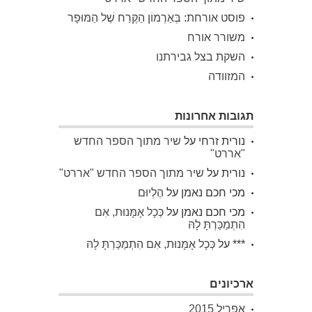
פוסט אורחת: בְּאַרְמוֹן הַקֶּרַח שֶׁל הַמּוּפָר
משורר אורח
השקת בצל גבירתנו
המזוודה
תגובות אחרונות
נורית זרחי
על
שיר מתוך הספר החדש
"אררט"
נורית
על
שיר מתוך הספר החדש "אררט"
מכי חכם נאמן
על
הֶלְיוּם
מכי חכם נאמן
על
כְּכָל אָמָּנוּת, אִם
הִתְמַכַּרְתָּ לָהּ
***
על
כְּכָל אָמָּנוּת, אִם הִתְמַכַּרְתָּ לָהּ
ארכיונים
אפריל 2015