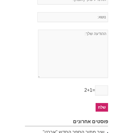
2+1=
פוסטים אחרונים
שיר מתוך הספר החדש "אררט"