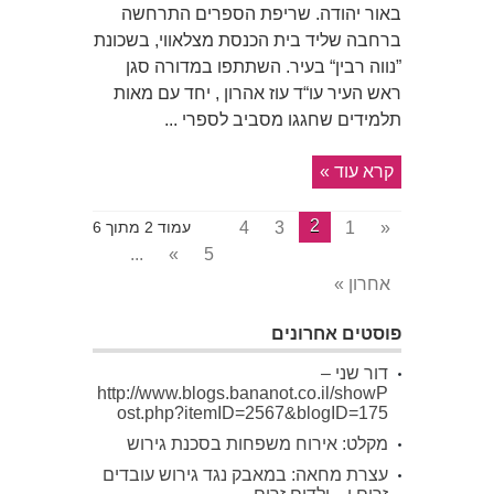
באור יהודה. שריפת הספרים התרחשה
ברחבה שליד בית הכנסת מצלאווי, בשכונת
”נווה רבין“ בעיר. השתתפו במדורה סגן
ראש העיר עו“ד עוז אהרון , יחד עם מאות
תלמידים שחגגו מסביב לספרי ...
קרא עוד »
2
4
3
1
«
עמוד 2 מתוך 6
...
»
5
אחרון »
פוסטים אחרונים
דור שני –
http://www.blogs.bananot.co.il/showP
ost.php?itemID=2567&blogID=175
מקלט: אירוח משפחות בסכנת גירוש
עצרת מחאה: במאבק נגד גירוש עובדים