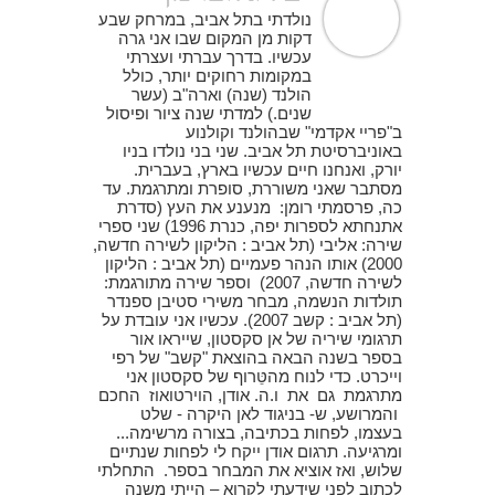
נולדתי בתל אביב, במרחק שבע
דקות מן המקום שבו אני גרה
עכשיו. בדרך עברתי ועצרתי
במקומות רחוקים יותר, כולל
הולנד (שנה) וארה"ב (עשר
שנים.) למדתי שנה ציור ופיסול
ב"פריי אקדמי" שבהולנד וקולנוע
באוניברסיטת תל אביב. שני בני נולדו בניו
יורק, ואנחנו חיים עכשיו בארץ, בעברית.
מסתבר שאני משוררת, סופרת ומתרגמת. עד
כה, פרסמתי רומן: מנענע את העץ (סדרת
אתנחתא לספרות יפה, כנרת 1996) שני ספרי
שירה: אליבי (תל אביב : הליקון לשירה חדשה,
2000) אותו הנהר פעמיים (תל אביב : הליקון
לשירה חדשה, 2007) וספר שירה מתורגמת:
תולדות הנשמה, מבחר משירי סטיבן ספנדר
(תל אביב : קשב 2007). עכשיו אני עובדת על
תרגומי שיריה של אן סקסטון, שייראו אור
בספר בשנה הבאה בהוצאת "קשב" של רפי
וייכרט. כדי לנוח מהטֵּרוף של סקסטון אני
מתרגמת גם את ו.ה. אודן, הוירטואוז החכם
והמרושע, ש- בניגוד לאן היקרה - שלט
בעצמו, לפחות בכתיבה, בצורה מרשימה...
ומרגיעה. תרגום אודן ייקח לי לפחות שנתיים
שלוש, ואז אוציא את המבחר בספר. התחלתי
לכתוב לפני שידעתי לקרוא – הייתי משנה