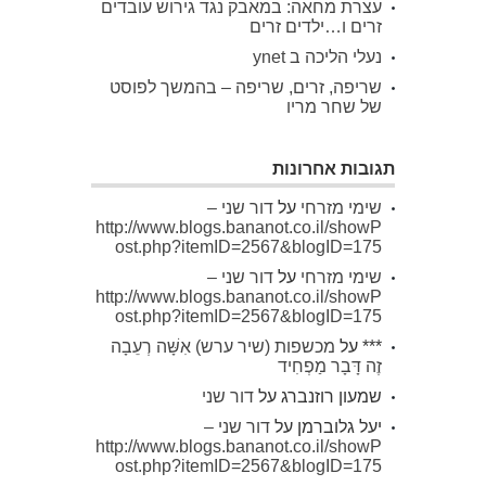
עצרת מחאה: במאבק נגד גירוש עובדים
זרים ו…ילדים זרים
נעלי הליכה ב ynet
שריפה, זרים, שריפה – בהמשך לפוסט
של שחר מריו
תגובות אחרונות
שימי מזרחי
על
דור שני –
http://www.blogs.bananot.co.il/showP
ost.php?itemID=2567&blogID=175
שימי מזרחי
על
דור שני –
http://www.blogs.bananot.co.il/showP
ost.php?itemID=2567&blogID=175
***
על
מכשפות (שיר ערש) אִשָּׁה רְעֵבָה
זֶה דָּבָר מַפְחִיד
שמעון רוזנברג
על
דור שני
יעל גלוברמן
על
דור שני –
http://www.blogs.bananot.co.il/showP
ost.php?itemID=2567&blogID=175