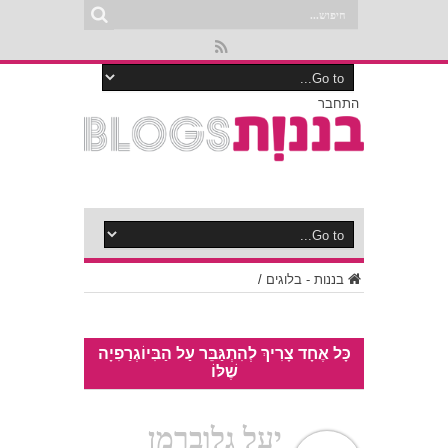
התחבר
בננות - בלוגים
/
כָּל אֶחָד צָרִיךְ לְהִתְגַּבֵּר עַל הַבִּיוֹגְרַפִיָה
שֶׁלּוֹ
יעל גלוברמן