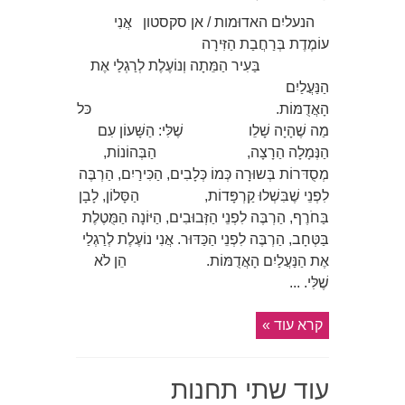
הנעליִם האדוּמות / אן סקסטון אֲנִי
עוֹמֶדֶת בְּרַחֲבַת הַזִּירָה
בַּעִיר הַמֵּתָה וְנוֹעֶלֶת לְרַגְלַי אֶת
הַנַּעֲלַיִם
הָאֲדֻמּוֹת. כּל
מַה שֶׁהָיָה שָׁלֵו שֶׁלִּי: הַשָּׁעוֹן עִם
הַנְּמָלָה הַרָצָה, הַבְּהוֹנוֹת,
מְסֻדּרוֹת בְּשוּרָה כְּמוֹ כְּלָבִים, הַכִּירַיִם, הַרְבֶּה
לִפְנֵי שֶׁבִּשְׁלוּ קַרְפָּדוֹת, הַסָּלוֹן, לָבָן
בַּחֹרֶף, הַרְבֶּה לִפְנֵי הַזְּבוּבִים, הַיּוֹנָה הַמֻּטֶלֶת
בַּטְּחָב, הַרְבֶּה לִפְנֵי הַכַּדּוּר. אֲנִי נוֹעֶלֶת לְרַגְלַי
אֶת הַנַּעֲלַיִם הָאֲדֻמּוֹת. הֵן לֹא
שֶׁלִּי. ...
קרא עוד »
עוד שתי תחנות