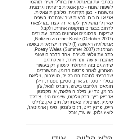
בכתבי עת ובאנתולוגיות בחו"ל, ושירי תורגמו
לשפות שונות - כגון אנגלית צרפתית וגרמנית,
ומשונות - כגון מקדונית, סלובקית וגאלית.
אני א ו ה ב ת לראות שיר שכתבתי בשפה
שאין לי מושג איך לקרוא. זה קצת כמו לצאת
לרחוב בבגדים מתקופה אחרת. ולקבל
שריקות. פרסומים אחרונים בכתבי עת זרים:
Notizen zu einer Kuste (October 2007),
אנתולוגיה ראשונה (!) לשירה ישראלית בשפה
הגרמנית Poetry Wales (Summer 2007),
כתב עת וולשי לשירה. אחד הדברים שאני
אוהבת ועושה יותר ויותר, הוא לתרגם
שירה.גם בזה התחלתי לעסוק רק בעשור
האחרון, לאחר פרסום הרומן. המשוררים
שהרביתי לתרגם הם בלייק, סווינבורן, ויליאם
בטלר ייטס, ו.ה. אוֹדן, סטיבן ספנדר, דילן
תומאס, אליזבט בישופּ, רוברט לוואל, ג'ון
ברימן, טד יוּז, סילביה פלאת', אן סקסטון,
אדריאן ריץ', דרק וולקוט, שיימוס היני, צ'רלס
סימיק, אורסולה פאנתורפ', תום גאן, צ'רלס
רייט, פרנץ רייט, דניס ג'ונסון, סימון ארמיטאז',
לואיז גלוק. יש עוד, אבל.
בְּלוּז הַלְוָיָה – אודן