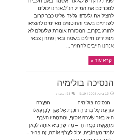
שניות להקדיש לגלעד! אשמח באם תעבירו
למכריכם את המייל הנ"ל.אנחנו יכולים
להציל את גלעד!!! גלעד שליט כבר קרוב
לשנתיים בשבי והחוטפים מאיימים להוציאו
להורג בקרוב. המסורת אומרת שלעולם לא
מפקירים חיילים בשטח ובאין פתרון צבאי
אנחנו חייבים להחזיר ...
קרא עוד »
הנסיכה בולימיה
15 ביוני, 2008 | 5:19
53 תגובות
הנסיכה בּולימיה הַנַּעֲרָה
כּוֹרַעַת עַל בִּרְכֶּיהָ רוֹכֶנֶת אֶל אַגָּן לָבָן כְּאִלּוּ
הוּא בְּאֵר שְׂערָהּ אָסוּף, וּמִתַּחְתָּיו הָעֹרֶף
מִתְקַשֵּת בְּכָזֶה חֵן – מַה שֶׁהֵבִיא אוֹתָה לְכָאן
עוֹמֵד מֵאֲחוֹרֶיהָ, יָכוֹל לַעֲרֹף אוֹתָה, זֶה בָּרוּר –