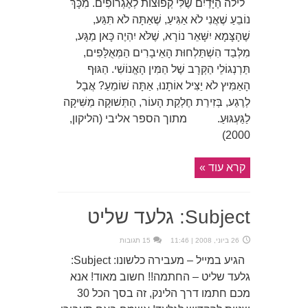
לילה הַיָּדַיִם שֶׁלִּי קְפוּצוֹת לְאֶגְרוֹפִים. מִכָּךְ
נוֹבֵעַ שֶׁאֲנִי לֹא אַגִּיעַ, שֶׁאַתָּה לֹא תִּגַּע,
שֶׁהָצָּמָא יִשָּׁאֵר נוֹרָא, שֶׁלֹּא יִהְיֶה כָּאן מַגָּע,
מִלְּבַד הִשְׁתַּלְחוּת הָאֵיבָרִים הַמְּאֻלָּפִים,
תַּרְנְגוֹלֵי הַקְּרָב שֶׁל הַמִּין הָאֱנוֹשִׁי. הַגּוּף
הָאַמִּיץ לֹא יַצִּיל אוֹתָנוּ, אַתָּה שׁוֹמֵעַ? אֲבָל
לְרֶגַע, בְּזִירַת חֶלְקַת הָעוֹר, הַתְּשׁוּקָה מַשִּׁיקָה
לַגַּעְגּוּעַ. מתוך הספר אליבי (הליקון,
2000)
קרא עוד »
Subject: גלעד שליט
26 ביוני, 2008 | 11:46
15 תגובות
הגיע במייל – מעבירה כלשונו: Subject:
גלעד שליט – החתמה!! חשוב מאוד! אנא
מכם חתמו דרך הלינק, זה בסך הכל 30