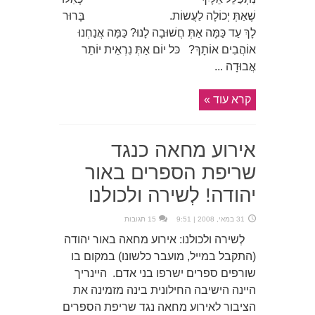
שֶׁאַתְּ יְכוֹלָה לַעֲשוֹת. בָּרוּר
לָךְ עַד כַּמָּה אַתְּ חֲשׁוּבָה לָנוּ? כַּמָּה אֲנַחְנוּ
אוֹהֲבִים אוֹתָךְ? כּל יוֹם אַתְּ נִרְאֵית יוֹתֵר
אֲבוּדָה ...
קרא עוד »
אירוע מחאה כנגד
שריפת הספרים באור
יהודה! לְשירה ולכולנו
31 במאי, 2008 | 9:51
15 תגובות
לְשירה ולכולנו: אירוע מחאה באור יהודה
(התקבל במייל, מועבר כלשונו) במקום בו
שורפים ספרים ישרפו בני אדם. היינריך
היינה הישיבה החילונית בינה מזמינה את
הציבור לאירוע מחאה נגד שריפת הספרים