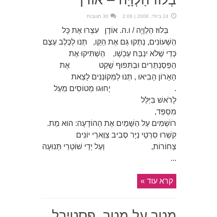
24 ביולי, 2008 | 2:06
30 תגובות
בְּלוּז הַלְוָיָה / ו.ה. אוֹדֶן עִצְרוּ אֶת כָּל
הַשְּׁעוֹנִים, נַתְּקוּ גַּם אֶת הַקַּו, תְּנוּ לַכֶּלֶב עֶצֶם
כְּדֵי שֶׁלֹא יִנְבַּח עַכְשָׁו, הַשְׁתִּיקוּ אֶת
הַפְּסַנְתֵּרִים וּבְתִּפוּף שָׁקֵט אֶת
הָאָרוֹן הָבִיאוּ , תְּנוּ לַמְּקוֹנְנִים לָצֵאת
. יָחוּגוּ מְטוֹסִים מֵעַל
לָרֹאשׁ בִּיְּלֵּל
מִסְפֵּד,
רוֹשְׁמִים עַל הַשָּׁמַיִם אֶת הַהוֹדָעָה: הוּא מֵת.
קִשְׁרוּ סִרְטֵי נְיָּר סְבִיב צַוְּארֵי יוֹנִים
צְחוֹרוֹת, וְעַל יְדֵי שׁוֹטְרֵי תְּנוּעָה
...
קרא עוד »
מטר על מטר, פסטיבל