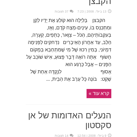
הקבצן
13 ביולי, 2008 | 7:23
37 תגובות
הקבצן בַּלַּיְלָה הוּא קוֹלֵעַ אֶת יָדָיו לְקֵן
ומִתְכַּנֵּס בּוֹ, עֵינַיִם-מֵצַח קֹדֶם, וְאָז,
בְּעִקְּבוֹתֵיהֶם, הַכֹּל – צַוָּאר, כְּתֵפַיִם, קְעָרָה,
הַלֵּב, עַד אַחֲרוֹן הָאֵיבָרִים נִדְחקִים לְפְּנִימָה
דִּמְיוֹנִי, בְּמִין רִכּוּז שֶׁל מִי שֶׁמִּתְחַבֵּא בְּמָקוֹם
חָשׂוּף אַתָּה רוֹאֶה דָּבָר פָּצוּעַ, אִישׁ שׁוֹכֵב עַל
הַפָּנִים – אֲבָל כָּרֶגַע הוּא
אָסוּף לִנְקֻדָּה אַחַת שֶׁל
שֶׁקֶט: בּוֹנֶה כָּל עֶרֶב אֶת הַבַּיִת, ...
קרא עוד »
הנעלים האדומות של אן
סקסטון
9 ביולי, 2008 | 12:54
14 תגובות