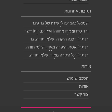
תגובות אחרונות
שמואל כהן: יפו לי שיריו של גד קינר
קיסינגר ואשמח לקחת חלק בערב
ורד סיידון: איזו מחווה! ואיזו עברית! יישר
ההשקה של...
כוח לכותב ולאהובתו :) שבת שלום...
רן יגיל: דפנה היקרה, שלמי תודה. גד
הוא אכן משורר איכותי ביותר. אמסור...
רן יגיל: אסתי היקרה מאוד, שלמי תודה.
ניכר כי השירים דיברו לליבך. אמסו...
רן יגיל: יעל היקרה מאוד, שלמי תודה.
אמסור לגד. שבת שלום. רן...
אודות
הסכם שימוש
אודות
צור קשר