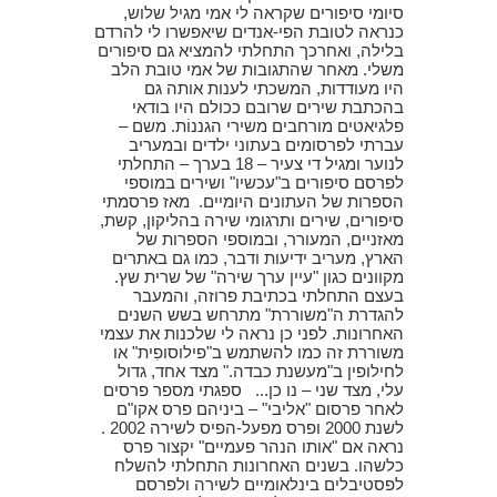
סיומי סיפורים שקראה לי אמי מגיל שלוש,
כנראה לטובת הפי-אנדים שיאפשרו לי להרדם
בלילה, ואחרכך התחלתי להמציא גם סיפורים
משלי. מאחר שהתגובות של אמי טובת הלב
היו מעודדות, המשכתי לענות אותה גם
בהכתבת שירים שרובם ככולם היו בודאי
פלגיאטים מורחבים משירי הגננוֹת. משם –
עברתי לפרסומים בעתוני ילדים ובמעריב
לנוער ומגיל די צעיר – 18 בערך – התחלתי
לפרסם סיפורים ב"עכשיו" ושירים במוספי
הספרות של העתונים היומיים. מאז פרסמתי
סיפורים, שירים ותרגומי שירה בהליקון, קשת,
מאזניים, המעורר, ובמוספי הספרות של
הארץ, מעריב ידיעות ודבר, כמו גם באתרים
מקוונים כגון "עיין ערך שירה" של שרית שץ.
בעצם התחלתי בכתיבת פרוזה, והמעבר
להגדרת ה"משוררת" מתרחש בשש השנים
האחרונות. לפני כן נראה לי שלכנות את עצמי
משוררת זה כמו להשתמש ב"פילוסופִית" או
לחילופין ב"מעשנת כבדה." מצד אחד, גדול
עלי, מצד שני – נו כן... ספגתי מספר פרסים
לאחר פרסום "אליבי" – ביניהם פרס אקו"ם
לשנת 2000 ופרס מפעל-הפיס לשירה 2002 .
נראה אם "אותו הנהר פעמיים" יקצור פרס
כלשהו. בשנים האחרונות התחלתי להשלח
לפסטיבלים בינלאומיים לשירה ולפרסם