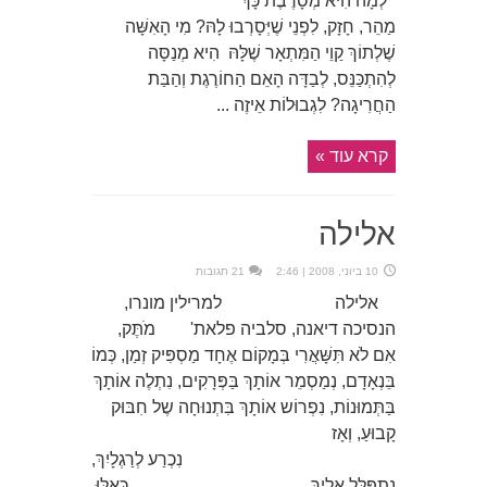
לְמָה הִיא מְסָרֶבֶת כָּךְ
מַהֵר, חָזָק, לִפְנֵי שֶׁיְּסָרְבוּ לָהּ? מִי הָאִשָּׁה
שֶׁלְתוֹךְ קַוֵי הַמִּתְאָר שֶׁלָּהּ הִיא מְנַסָּה
לְהִתְכַּנֵּס, לְבַדָּה הָאֵם הַחוֹרֶגֶת וְהַבַּת
הַחֲרִיגָה? לִגְבוּלוֹת אֵיזֶה ...
קרא עוד »
אלילה
10 ביוני, 2008 | 2:46
21 תגובות
אלילה למרילין מונרו,
הנסיכה דיאנה, סלביה פלאת' מֹתֶּק,
אִם לֹא תִּשָּׁאֲרִי בְּמָקוֹם אֶחָד מַסְפִּיק זְמַן, כְּמוֹ
בֵּנְאָדָם, נְמַסְמֵר אוֹתָךְ בַּפְּרָקִים, נִתְלֶה אוֹתָךְ
בַּתְּמוּנוֹת, נִפְרוֹש אוֹתָךְ בִּתְנוּחָה שֶל חִבּוּק
קָבוּעַ, וְאָז
נִכְרַע לְרַגְלָיִךְ,
נִתְפַּלֵּל אֵלָיִךְ כְּאִלּוּ