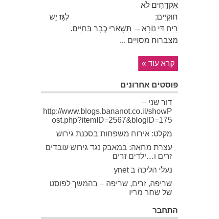
אֶקְדָּחִים לֹא
חוּקִיִּים; לְגַּז יֵש
רֵיחַ דַּי נוֹרָא – תִּשָארִי כְּבָר בַּחַיִּים.
מצברוח מסויים ...
קרא עוד »
פוסטים אחרונים
דור שני –
http://www.blogs.bananot.co.il/showP
ost.php?itemID=2567&blogID=175
מקלט: אירוח משפחות בסכנת גירוש
עצרת מחאה: במאבק נגד גירוש עובדים
זרים ו…ילדים זרים
נעלי הליכה ב ynet
שריפה, זרים, שריפה – בהמשך לפוסט
של שחר מריו
התחבר