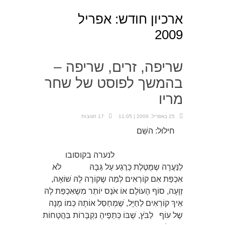
ארכיון חודש:
אפריל
2009
שריפה, זרים, שריפה –
בהמשך לפוסט של שחר
מריו
25 באפריל, 2009 | 11:05
17 תגובות
חילוּל: השֵּׁם
לנערה בקוסובו
לַנַּעֲרָה שֶמֻּטֶּלֶת כָרֶגַע עַל גַּבָּהּ לֹא
אִכְפַּת אִם קוֹרְאִים לְמַה שֶקוֹרֶה לָהּ ֹשוֹאָה,
זְוָעָה, סוֹף הָעוֹלָם אוֹ אֹנֶס יוֹתֵר מִשֶאִכְפַּת לָהּ
אֵיךְ קוֹרְאִים לַחַיָּל, ֹשֶמְחַסֵּל אוֹתָהּ כְּמוֹ מָנָה
שֶל עוֹף לַבֹּץ, ֹשֶבּוֹ כְּתֵפֶיהָ נִקְבָּרוֹת בַּהֲטָחוֹת