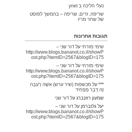
נעלי הליכה ב ynet
שריפה, זרים, שריפה – בהמשך לפוסט
של שחר מריו
תגובות אחרונות
שימי מזרחי
על
דור שני –
http://www.blogs.bananot.co.il/showP
ost.php?itemID=2567&blogID=175
שימי מזרחי
על
דור שני –
http://www.blogs.bananot.co.il/showP
ost.php?itemID=2567&blogID=175
***
על
מכשפות (שיר ערש) אִשָּׁה רְעֵבָה
זֶה דָּבָר מַפְחִיד
שמעון רוזנברג
על
דור שני
יעל גלוברמן
על
דור שני –
http://www.blogs.bananot.co.il/showP
ost.php?itemID=2567&blogID=175