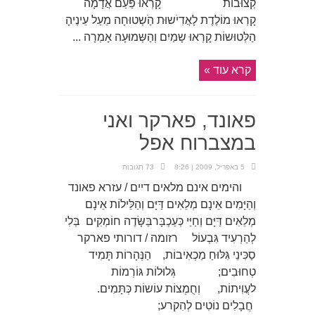
קְצוּבוֹת קָרְאוּ פַּעַם אֲדָמָה
קָרְאוּ מוֹלֶדֶת לָאֲדִיֹשוּת הַֹשְטוּחָה מֵעַל עֵינֶיהָ
הַלְּטוּשוֹת קָרְאוּ שָמַיִם וְהַשְּמוּעָה אָמְרָה ...
קרא עוד »
פאונד, פארקר ואני
במצברוח אפל
5 באפריל, 2009 | 8:26
73 תגובות
והימים אינם מלאים דיים / עזרא פאונד
וְהַיָּמִים אֵינָם מְלֵאִים דַּיָּם וְהַלֵּילוֹת אֵינָם
מְלֵאִים דַּיָּם וְחַיַּי כְּעַכְבָּרבַּשָּׂדֶה חוֹמְקִים בְּלִי
לְהַרְעִיד גִּבְעוֹל רזומה / דורותי פארקר
סַכִּינֵי גִּלּוּחַ מַכְאִיבוֹת, הַנְּהָרוֹת תָּמִיד
טְחוּבִים; גְּלוּלוֹת גּוֹרְמוֹת
לעֲוִיתוֹת, וְחֻמְצוֹת עוֹשוֹת כְּתָּמִים.
חֲבָלִים נוֹטִים לְהִקרע;