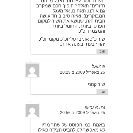
"נערה" ולא "עיירתנו" (אבל מי הם
ה"זרים" האלה? היפוך חכם שמקרב
גם אותנו, האחים, אל מעגל
המבוקרים). ואיזה סיבוב חד עושה
הבית הזה, שנושא את השיר למקום
הפרטי ביותר, החומל ביותר
והמצמרר כ"כ.
שיר כ"כ אוניברסלי וכ"כ מקומי וכ"כ
יהודי בעת ובעונה אחת.
הגב
שמואל
25 באפריל 2009 ב 20:29
שיר קנוני
הגב
גיורא פישר
25 באפריל 2009 ב 20:56
באמת ,כמו הפוסט של שחר מריו
לא מאפשר לנו להביט הצידה כאילו