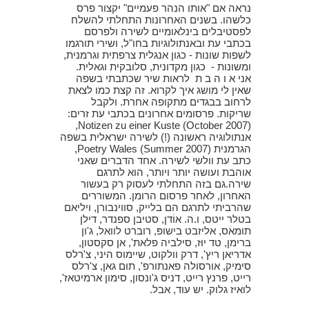
נראה אם "אותו הנהר פעמיים" יקצור פרס
כלשהו. בשנים האחרונות התחלתי להשלח
לפסטיבלים בינלאומיים לשירה ולפרסם
בכתבי עת ובאנתולוגיות בחו"ל, ושירי תורגמו
לשפות שונות - כגון אנגלית צרפתית וגרמנית,
ומשונות - כגון מקדונית, סלובקית וגאלית.
אני א ו ה ב ת לראות שיר שכתבתי בשפה
שאין לי מושג איך לקרוא. זה קצת כמו לצאת
לרחוב בבגדים מתקופה אחרת. ולקבל
שריקות. פרסומים אחרונים בכתבי עת זרים:
Notizen zu einer Kuste (October 2007),
אנתולוגיה ראשונה (!) לשירה ישראלית בשפה
הגרמנית Poetry Wales (Summer 2007),
כתב עת וולשי לשירה. אחד הדברים שאני
אוהבת ועושה יותר ויותר, הוא לתרגם
שירה.גם בזה התחלתי לעסוק רק בעשור
האחרון, לאחר פרסום הרומן. המשוררים
שהרביתי לתרגם הם בלייק, סווינבורן, ויליאם
בטלר ייטס, ו.ה. אוֹדן, סטיבן ספנדר, דילן
תומאס, אליזבט בישופּ, רוברט לוואל, ג'ון
ברימן, טד יוּז, סילביה פלאת', אן סקסטון,
אדריאן ריץ', דרק וולקוט, שיימוס היני, צ'רלס
סימיק, אורסולה פאנתורפ', תום גאן, צ'רלס
רייט, פרנץ רייט, דניס ג'ונסון, סימון ארמיטאז',
לואיז גלוק. יש עוד, אבל.