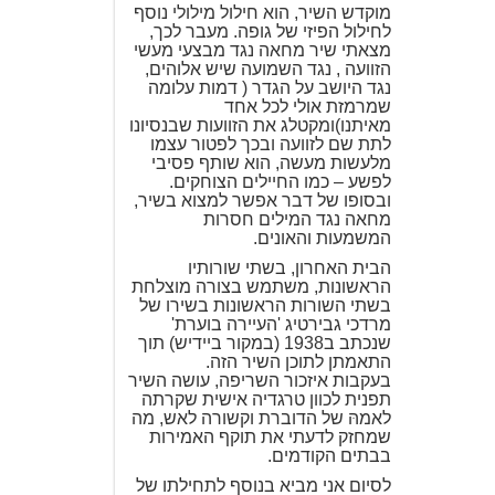
מוקדש השיר, הוא חילול מילולי נוסף
לחילול הפיזי של גופה. מעבר לכך,
מצאתי שיר מחאה נגד מבצעי מעשי
הזוועה , נגד השמועה שיש אלוהים,
נגד היושב על הגדר ( דמות עלומה
שמרמזת אולי לכל אחד
מאיתנו)ומקטלג את הזוועות שבנסיונו
לתת שם לזוועה ובכך לפטור עצמו
מלעשות מעשה, הוא שותף פסיבי
לפשע – כמו החיילים הצוחקים.
ובסופו של דבר אפשר למצוא בשיר,
מחאה נגד המילים חסרות
המשמעות והאונים.
הבית האחרון, בשתי שורותיו
הראשונות, משתמש בצורה מוצלחת
בשתי השורות הראשונות בשירו של
מרדכי גבירטיג 'העיירה בוערת'
שנכתב ב1938 (במקור ביידיש) תוך
התאמתן לתוכן השיר הזה.
בעקבות איזכור השריפה, עושה השיר
תפנית לכוון טרגדיה אישית שקרתה
לאמהּ של הדוברת וקשורה לאש, מה
שמחזק לדעתי את תוקף האמירות
בבתים הקודמים.
לסיום אני מביא בנוסף לתחילתו של