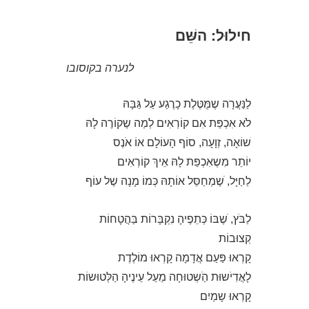
חילוּל: השֵּׁם
לנערה בקוסובו
לַנַּעֲרָה שֶמֻּטֶּלֶת כָרֶגַע עַל גַּבָּהּ
לֹא אִכְפַּת אִם קוֹרְאִים לְמַה שֶקוֹרֶה לָהּ
ֹשוֹאָה, זְוָעָה, סוֹף הָעוֹלָם אוֹ אֹנֶס
יוֹתֵר מִשֶאִכְפַּת לָהּ אֵיךְ קוֹרְאִים
לַחַיָּל, ֹשֶמְחַסֵּל אוֹתָהּ כְּמוֹ מָנָה שֶל עוֹף
לַבֹּץ, ֹשֶבּוֹ כְּתֵפֶיהָ נִקְבָּרוֹת בַּהֲטָחוֹת
קְצוּבוֹת
קָרְאוּ פַּעַם אֲדָמָה קָרְאוּ מוֹלֶדֶת
לָאֲדִיֹשוּת הַֹשְטוּחָה מֵעַל עֵינֶיהָ הַלְּטוּשוֹת
קָרְאוּ שָמַיִם