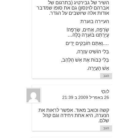
השיר של גבירטיג (בתרגום של
אברהם לוינסון) גם את סופו שמדבר
אודות אלה שיושבים על הגדר.
העיירה בוערת
שְׂרֵפָה, אָחִים, שְׂרֵפָה!
עֲיָרָתֵנוּ בּוֹעֵרָה כֻּלָּהּ…
….וְאַתֶּם חוֹבְקִים יָדַיִם
בְּלִי הוֹשִׁיט עֶזְרָה,
בְּלִי כַּבּוֹת אֶת אֵשׁ הַלַּהַב,
אֵשׁ הָעֲיָרָה.
הגב
לוסי
26 באפריל 2009 ב 21:39
קשה וכואב מאוד. אפשר לראות את
הנערה, היא אחת ויחידה וגם קהל
שלם.
הגב