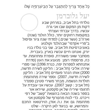
כָּל אֶחָד צָרִיךְ לְהִתְגַּבֵּר עַל הַבִּיוֹגְרַפִיָה שֶׁלּוֹ
יעל גלוברמן
נולדתי בתל אביב, במרחק שבע
דקות מן המקום שבו אני גרה
עכשיו. בדרך עברתי ועצרתי
במקומות רחוקים יותר, כולל הולנד (שנה)
וארה"ב (עשר שנים.) למדתי שנה ציור ופיסול
ב"פריי אקדמי" שבהולנד וקולנוע
באוניברסיטת תל אביב. שני בני נולדו בניו
יורק, ואנחנו חיים עכשיו בארץ, בעברית.
מסתבר שאני משוררת, סופרת ומתרגמת. עד
כה, פרסמתי רומן: מנענע את העץ (סדרת
אתנחתא לספרות יפה, כנרת 1996) שני ספרי
שירה: אליבי (תל אביב : הליקון לשירה חדשה,
2000) אותו הנהר פעמיים (תל אביב : הליקון
לשירה חדשה, 2007) וספר שירה מתורגמת:
תולדות הנשמה, מבחר משירי סטיבן ספנדר
(תל אביב : קשב 2007). עכשיו אני עובדת על
תרגומי שיריה של אן סקסטון, שייראו אור
בספר בשנה הבאה בהוצאת "קשב" של רפי
וייכרט. כדי לנוח מהטֵּרוף של סקסטון אני
מתרגמת גם את ו.ה. אודן, הוירטואוז החכם
והמרושע, ש- בניגוד לאן היקרה - שלט