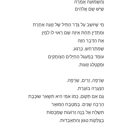
וְהַשְּמוּעָה אָמְרָה
ֹשֶיֵֹּש שָם אֱלֹהִים
מִי שֶׁיּוֹשֵב עַל גֶּדֶר הַתַּיִל שֶל זְוָעָה אַחֶרֶת
וּמִתְדַיֵּן תַּחַת אֵיזֶה שֵם רָאוּי לוֹ לְמַיֵּן
אֶת הַדָּבָר הַזֶּה
שֶׁמִתְרַחֵש, כָּרֶגַע,
עוֹמֵד בְּמַעְגַּל הַחַיָּלִים הַצּוֹחֲקִים
וּמְקַטְלֵג זְוָעוֹת.
שְֹרֵפָה, זָרִים, שְֹרֵפָה.
הַנַּעֲרָה בּוֹעֶרֶת.
גַּם אִם תָּקוּם, כְּמוֹ אִמִּי הִיא תִֹּשָאֵר שוֹכֶבֶת
הַרְבֵּה שָנִים. בַּמִּטְבָּח הַמּוּאָר
תִּשְלַח אֶל בְּנָהּ זְרוֹעוֹת שֶמְּכֻסּוֹת
בְּצַלְּקוֹת טִגּוּן וְהִתְאַבְּדוּת.