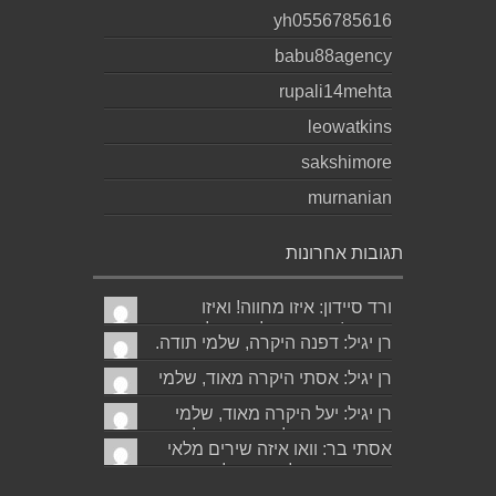
yh0556785616
babu88agency
rupali14mehta
leowatkins
sakshimore
murnanian
תגובות אחרונות
ורד סיידון: איזו מחווה! ואיזו
עברית! יישר כוח לכותב ולאהובתו
רן יגיל: דפנה היקרה, שלמי תודה.
:) שבת שלום...
גד הוא אכן משורר איכותי ביותר.
רן יגיל: אסתי היקרה מאוד, שלמי
אמסור...
תודה. ניכר כי השירים דיברו
רן יגיל: יעל היקרה מאוד, שלמי
לליבך. אמסו...
תודה. אמסור לגד. שבת שלום.
אסתי בר: וואו איזה שירים מלאי
רן...
רגש ותשוקה לאהובה ולאהבה
הגדולה ה,בלתי...