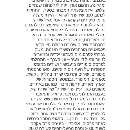
בעצמו, לפחות בכתיבה, בצורה מרשימה...
ומרגיעה. תרגום אודן ייקח לי לפחות שנתיים
שלוש, ואז אוציא את המבחר בספר. התחלתי
לכתוב לפני שידעתי לקרוא – הייתי משנה
סיומי סיפורים שקראה לי אמי מגיל שלוש,
כנראה לטובת הפי-אנדים שיאפשרו לי להרדם
בלילה, ואחרכך התחלתי להמציא גם סיפורים
משלי. מאחר שהתגובות של אמי טובת הלב
היו מעודדות, המשכתי לענות אותה גם
בהכתבת שירים שרובם ככולם היו בודאי
פלגיאטים מורחבים משירי הגננוֹת. משם –
עברתי לפרסומים בעתוני ילדים ובמעריב
לנוער ומגיל די צעיר – 18 בערך – התחלתי
לפרסם סיפורים ב"עכשיו" ושירים במוספי
הספרות של העתונים היומיים. מאז פרסמתי
סיפורים, שירים ותרגומי שירה בהליקון, קשת,
מאזניים, המעורר, ובמוספי הספרות של
הארץ, מעריב ידיעות ודבר, כמו גם באתרים
מקוונים כגון "עיין ערך שירה" של שרית שץ.
בעצם התחלתי בכתיבת פרוזה, והמעבר
להגדרת ה"משוררת" מתרחש בשש השנים
האחרונות. לפני כן נראה לי שלכנות את עצמי
משוררת זה כמו להשתמש ב"פילוסופִית" או
לחילופין ב"מעשנת כבדה." מצד אחד, גדול
עלי, מצד שני – נו כן... ספגתי מספר פרסים
לאחר פרסום "אליבי" – ביניהם פרס אקו"ם
לשנת 2000 ופרס מפעל-הפיס לשירה 2002 .