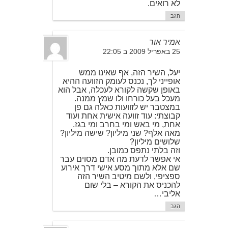
לא רואים.
הגב
אמיר אור
25 באפריל 2009 ב 22:05
יעל, השיר הזה, אף שאינו ממש
אופייני לך, נכנס לעומק הזוועה ההיא
באופן שקשה לקורא לעכלה, אבל הוא
מעכל בעל כורחו ולו שמץ ממנה.
במצטבר יש לזוועות כאלה גם פן
קבוצתי: עוד זוועה אישית אחת ועוד
אחת, מי באש ומי בחרב ומי בגז.
מאה אלף? שני מיליון? שישה מיליון?
שלושים מיליון?
וזה בלתי נתפס כמובן.
אי אפשר לדעת מה אדם מסוים עבר
שם אלא מתוך מסע אישי דרך אירוע
ספציפי, ולשם מיטיב השיר הזה
להכניס את הקורא – בלי שום
אליבי…
הגב