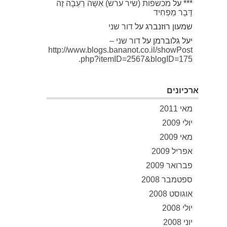
***
על
מכשפות (שיר ערש) אִשָּׁה רְעֵבָה זֶה
דָּבָר מַפְחִיד
שמעון רוזנברג
על
דור שני
יעל גלוברמן
על
דור שני –
http://www.blogs.bananot.co.il/showPost
.php?itemID=2567&blogID=175
ארכיונים
מאי 2011
יולי 2009
מאי 2009
אפריל 2009
פברואר 2009
ספטמבר 2008
אוגוסט 2008
יולי 2008
יוני 2008