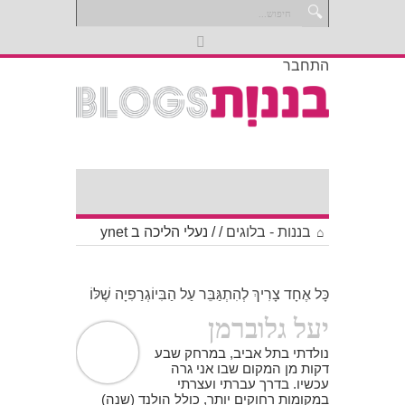
התחבר
בננות - בלוגים
/
/
נעלי הליכה ב ynet
כָּל אֶחָד צָרִיךְ לְהִתְגַּבֵּר עַל הַבִּיוֹגְרַפִיָה שֶׁלּוֹ
יעל גלוברמן
נולדתי בתל אביב, במרחק שבע
דקות מן המקום שבו אני גרה
עכשיו. בדרך עברתי ועצרתי
במקומות רחוקים יותר, כולל הולנד (שנה)