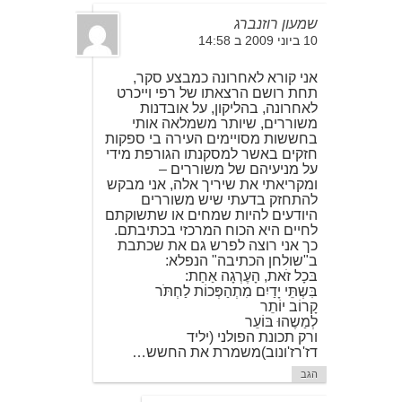
שמעון רוזנברג
10 ביוני 2009 ב 14:58
אני קורא לאחרונה כמבצע סקר,
תחת רושם הרצאתו של רפי וייכרט
לאחרונה, בהליקון, על אובדנות
משוררים, שיותר משמלאה אותי
בחששות מסויימים העירה בי ספקות
חזקים באשר למסקנתו הגורפת מידי
על מניעיהם של משוררים –
ומקריאתי את שיריך אלה, אני מבקש
להתחזק בדעתי שיש משוררים
היודעים להיות שמחים או שתשוקתם
לחיים היא הכוח המרכזי בכתיבתם.
כך אני רוצה לפרש גם את שכתבת
ב"שולחן הכתיבה" הנפלא:
בּכָל זֹאת, הָעֶרְגָה אַחַת:
בִּשְתֵּי יָדַיִם מִתְהַפְּכוֹת לַחְתֹּר
קָרוֹב יוֹתֵר
לְמַשֶהוּ בּוֹעֵר
ורק תכונת הפולני (יליד
דז'רז'ונוב)משמרת את החשש…
הגב