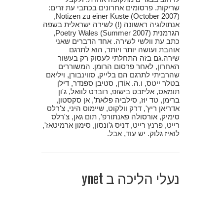
שריקות. פרסומים אחרונים בכתבי עת זרים:
Notizen zu einer Kuste (October 2007),
אנתולוגיה ראשונה (!) לשירה ישראלית בשפה
הגרמנית Poetry Wales (Summer 2007),
כתב עת וולשי לשירה. אחד הדברים שאני
אוהבת ועושה יותר ויותר, הוא לתרגם
שירה.גם בזה התחלתי לעסוק רק בעשור
האחרון, לאחר פרסום הרומן. המשוררים
שהרביתי לתרגם הם בלייק, סווינבורן, ויליאם
בטלר ייטס, ו.ה. אוֹדן, סטיבן ספנדר, דילן
תומאס, אליזבט בישופּ, רוברט לוואל, ג'ון
ברימן, טד יוּז, סילביה פלאת', אן סקסטון,
אדריאן ריץ', דרק וולקוט, שיימוס היני, צ'רלס
סימיק, אורסולה פאנתורפ', תום גאן, צ'רלס
רייט, פרנץ רייט, דניס ג'ונסון, סימון ארמיטאז',
לואיז גלוק. יש עוד, אבל.
נעלי הליכה ב ynet