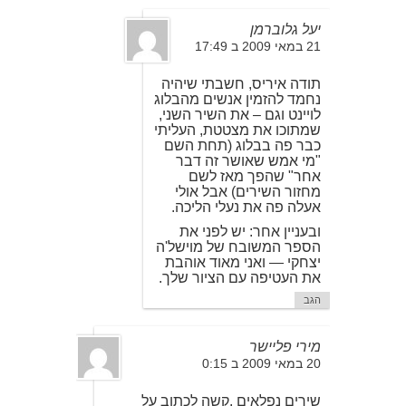
יעל גלוברמן
21 במאי 2009 ב 17:49
תודה איריס, חשבתי שיהיה
נחמד להזמין אנשים מהבלוג
לויינט וגם – את השיר השני,
שמתוכו את מצטטת, העליתי
כבר פה בבלוג (תחת השם
"מי אמש שאושר זה דבר
אחר" שהפך מאז לשם
מחזור השירים) אבל אולי
אעלה פה את נעלי הליכה.
ובעניין אחר: יש לפני את
הספר המשובח של מוישל'ה
יצחקי — ואני מאוד אוהבת
את העטיפה עם הציור שלך.
הגב
מירי פליישר
20 במאי 2009 ב 0:15
שירים נפלאים .קשה לכתוב על