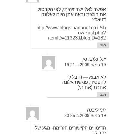
אפשר לא? ישר זיהיתי, לפי הקרסול.
את הולכת ובאה אתן היום לאלונה
דניאל?
http://www.blogs.bananot.co.il/sh
owPost.php?
itemID=11323&blogID=182
הגב
יעל גלוברמן
19 במאי 2009 ב 19:21
לא אבוא — וחבל לי
להפסיד. פוגשת אלונה
אחרת (אחותי)
הגב
חני ליבנה
19 במאי 2009 ב 20:35
הדימויים הקישורים הזרימה- מגע של
זהב לך