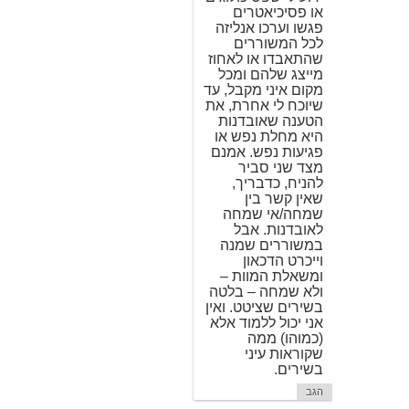
או פסיכיאטרים
פגשו וערכו אנליזה
לכל המשוררים
שהתאבדו או לאחוז
מייצג שלהם ומכל
מקום איני מקבל, עד
שיוכח לי אחרת, את
הטענה שאובדנות
היא מחלת נפש או
פגיעות נפש. אמנם
מצד שני סביר
להניח, כדבריך,
שאין קשר בין
שמחה/אי שמחה
לאובדנות. אבל
במשוררים שמנה
וייכרט הדכאון
ומשאלת המוות –
ולא שמחה – בלטה
בשירים שציטט. ואין
אני יכול ללמוד אלא
(כמוהו) ממה
שקוראות עיני
בשירים.
הגב