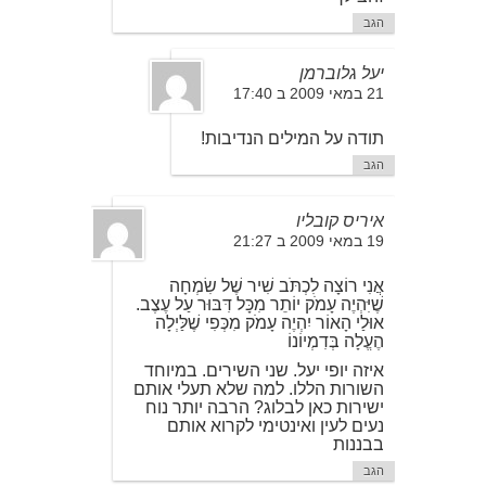
הגב
יעל גלוברמן
21 במאי 2009 ב 17:40
תודה על המילים הנדיבות!
הגב
איריס קובליו
19 במאי 2009 ב 21:27
אֲנִי רוֹצָה לִכְתֹּב שִׁיר שֶׁל שִׂמְחָה
שֶׁיִּהְיֶה עָמֹק יוֹתֵר מִכָּל דִּבּוּר עַל עֶצֶב.
אוּלַי הָאוֹר יִהְיֶה עָמֹק מִכְּפִי שֶׁלַּיְלָה
הֶעֱלָה בְּדִמְיוֹנוֹ
איזה יופי יעל. שני השירים. במיוחד
השורות הללו. למה שלא תעלי אותם
ישירות כאן לבלוג? הרבה יותר נוח
נעים לעין ואינטימי לקרוא אותם
בבננות
הגב