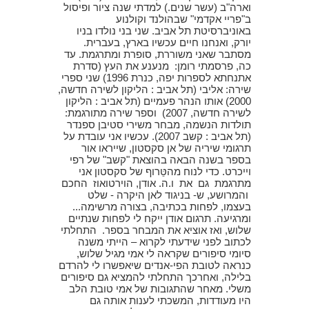
וארה"ב (עשר שנים.) למדתי שנה ציור ופיסול
ב"פריי אקדמי" שבהולנד וקולנוע
באוניברסיטת תל אביב. שני בני נולדו בניו
יורק, ואנחנו חיים עכשיו בארץ, בעברית.
מסתבר שאני משוררת, סופרת ומתרגמת. עד
כה, פרסמתי רומן: מנענע את העץ (סדרת
אתנחתא לספרות יפה, כנרת 1996) שני ספרי
שירה: אליבי (תל אביב : הליקון לשירה חדשה,
2000) אותו הנהר פעמיים (תל אביב : הליקון
לשירה חדשה, 2007) וספר שירה מתורגמת:
תולדות הנשמה, מבחר משירי סטיבן ספנדר
(תל אביב : קשב 2007). עכשיו אני עובדת על
תרגומי שיריה של אן סקסטון, שייראו אור
בספר בשנה הבאה בהוצאת "קשב" של רפי
וייכרט. כדי לנוח מהטֵּרוף של סקסטון אני
מתרגמת גם את ו.ה. אודן, הוירטואוז החכם
והמרושע, ש- בניגוד לאן היקרה - שלט
בעצמו, לפחות בכתיבה, בצורה מרשימה...
ומרגיעה. תרגום אודן ייקח לי לפחות שנתיים
שלוש, ואז אוציא את המבחר בספר. התחלתי
לכתוב לפני שידעתי לקרוא – הייתי משנה
סיומי סיפורים שקראה לי אמי מגיל שלוש,
כנראה לטובת הפי-אנדים שיאפשרו לי להרדם
בלילה, ואחרכך התחלתי להמציא גם סיפורים
משלי. מאחר שהתגובות של אמי טובת הלב
היו מעודדות, המשכתי לענות אותה גם