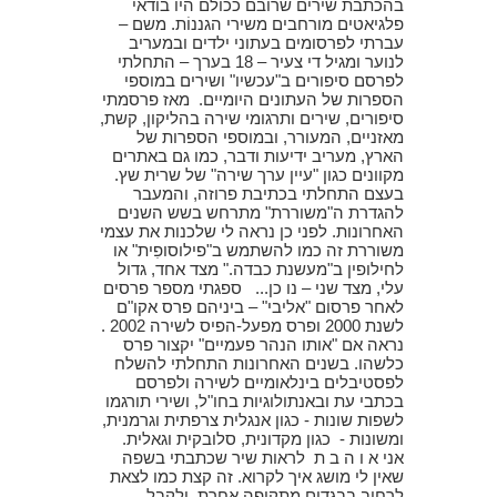
בהכתבת שירים שרובם ככולם היו בודאי
פלגיאטים מורחבים משירי הגננוֹת. משם –
עברתי לפרסומים בעתוני ילדים ובמעריב
לנוער ומגיל די צעיר – 18 בערך – התחלתי
לפרסם סיפורים ב"עכשיו" ושירים במוספי
הספרות של העתונים היומיים. מאז פרסמתי
סיפורים, שירים ותרגומי שירה בהליקון, קשת,
מאזניים, המעורר, ובמוספי הספרות של
הארץ, מעריב ידיעות ודבר, כמו גם באתרים
מקוונים כגון "עיין ערך שירה" של שרית שץ.
בעצם התחלתי בכתיבת פרוזה, והמעבר
להגדרת ה"משוררת" מתרחש בשש השנים
האחרונות. לפני כן נראה לי שלכנות את עצמי
משוררת זה כמו להשתמש ב"פילוסופִית" או
לחילופין ב"מעשנת כבדה." מצד אחד, גדול
עלי, מצד שני – נו כן... ספגתי מספר פרסים
לאחר פרסום "אליבי" – ביניהם פרס אקו"ם
לשנת 2000 ופרס מפעל-הפיס לשירה 2002 .
נראה אם "אותו הנהר פעמיים" יקצור פרס
כלשהו. בשנים האחרונות התחלתי להשלח
לפסטיבלים בינלאומיים לשירה ולפרסם
בכתבי עת ובאנתולוגיות בחו"ל, ושירי תורגמו
לשפות שונות - כגון אנגלית צרפתית וגרמנית,
ומשונות - כגון מקדונית, סלובקית וגאלית.
אני א ו ה ב ת לראות שיר שכתבתי בשפה
שאין לי מושג איך לקרוא. זה קצת כמו לצאת
לרחוב בבגדים מתקופה אחרת. ולקבל