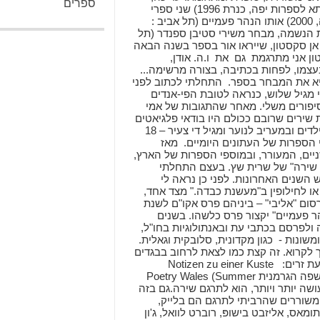
ספרים
פרסמתי רומן: מנענע את העץ (סדרת אתנחתא לספרות יפה, כנרת 1996) שני ספרי
שירה: אליבי (תל אביב : הליקון לשירה חדשה, 2000) אותו הנהר פעמיים (תל אביב :
תורגמת: תולדות הנשמה, מבחר משירי סטיבן ספנדר (תל
שיריה של אן סקסטון, שייראו אור בספר בשנה הבאה
ון אני מתרגמת גם את ו.ה. אודן,
עצמו, לפחות בכתיבה, בצורה מרשימה...
וציא את המבחר בספר. התחלתי לכתוב לפני
 מגיל שלוש, כנראה לטובת הפי-אנדים
יפורים משלי. מאחר שהתגובות של אמי
שירים שרובם ככולם היו בודאי פלגיאטים
מורחבים משירי הגננוֹת. משם – עברתי לפרסומים בעתוני ילדים ובמעריב לנוער ומגיל די צעיר – 18
 הספרות של העתונים היומיים. מאז
ניים, המעורר, ובמוספי הספרות של הארץ,
רך שירה" של שרית שץ. בעצם התחלתי
שנים האחרונות. לפני כן נראה לי
ו לחילופין ב"מעשנת כבדה." מצד אחד,
רסום "אליבי" – ביניהם פרס אקו"ם לשנת
 . נראה אם "אותו הנהר פעמיים" יקצור פרס כלשהו. בשנים
לפרסם בכתבי עת ובאנתולוגיות בחו"ל,
ומשונות - כגון מקדונית, סלובקית וגאלית.
ך לקרוא. זה קצת כמו לצאת לרחוב בבגדים
מתקופה אחרת. ולקבל שריקות. פרסומים אחרונים בכתבי עת זרים: Notizen zu einer Kuste
(October 2007), אנתולוגיה ראשונה (!) לשירה ישראלית בשפה הגרמנית Poetry Wales (Summer
ועושה יותר ויותר, הוא לתרגם שירה.גם בזה
משוררים שהרביתי לתרגם הם בלייק,
 תומאס, אליזבט בישופּ, רוברט לוואל, ג'ון