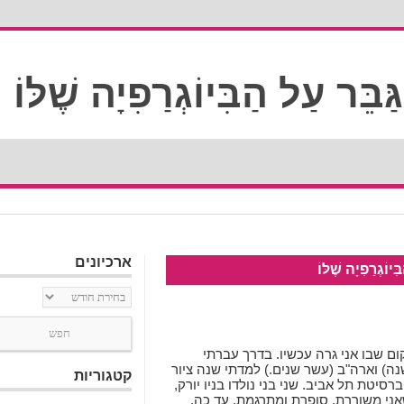
ארכיונים
יוֹגְרַפִיָה שֶׁלּוֹ
ארכיונים
ם שבו אני גרה עכשיו. בדרך עברתי
נה) וארה"ב (עשר שנים.) למדתי שנה ציור
קטגוריות
רסיטת תל אביב. שני בני נולדו בניו יורק,
אני משוררת, סופרת ומתרגמת. עד כה,