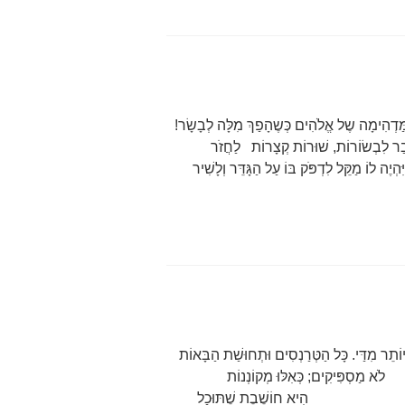
לֹהִים כְּשֶהָפַךְ מִלָּה לְבָשָׂר!
בַר לִבְשׂוֹרוֹת, שׁוּרוֹת קְצָרוֹת לַחֲזֹר
יִּהְיֶה לוֹ מַקֵּל לִדְפֹּק בּוֹ עַל הַגָּדֵּר וְלָשִׁיר
ּי. כָּל הַטְּרַנְסִים וּתְחוּשַׁת הַבָּאוֹת
ְפִּיקִים; כְּאִלּוּ מְקוֹנְנוֹת
וּ; הִיא חוֹשֶׁבֶת שֶׁתּוּכַל