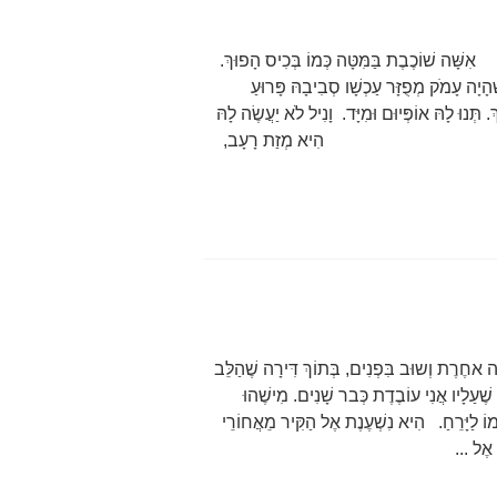
 בַּמִּטָּה כְּמוֹ בְּכִיס הָפוּךְ.
ָּר עַכְשָׁו סְבִיבָהּ פָּרוּעַ
תְּנוּ לָהּ אוֹפְּיוּם וּמִיָּד. וָנִיל לֹא יַעֲשֶׂה לָהּ
 הִיא לֹא עֲצוּבָה, הִיא מְזַת רָעָב,
ֶרֶת וְשוּב בִּפְנִים, בְּתוֹךְ דִּירָה שֶׁהַלֵּב
שֶׁעַלָיו אֲנִי עוֹבֶדֶת כְּבר שָׁנִים. מִישֶׁהוּ
וֹ לַיָּרֵחַ. הִיא נִשְׁעֶנֶת אֶל הַקִּיר מֵאֲחוֹרֵי
 אֶל ...