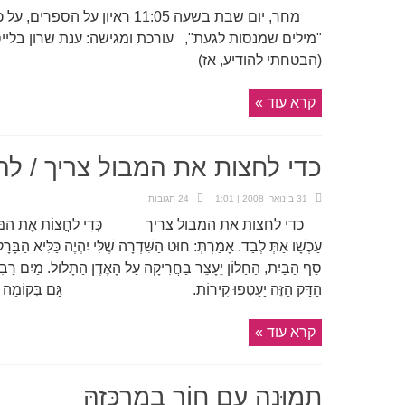
מחר, יום שבת בשעה 11:05 ראיון
(הבטחתי להודיע, אז)
קרא עוד »
כדי לחצות את המבול צריך / לה
31 בינואר, 2008 | 1:01
24 תגובות
כדי לחצות את המבול צריך כְּדֵי לַחֲצוֹת אֶת הַמַּבּוּל צָרִיךְ 
עַכְשָׁו אַתְּ לְבַד. אָמַרְתְּ: חוּט הַשִּׁדְרָה שֶׁלִּי יִהְיֶה כַּלִּיא הַבָּ
סַף הַבַּיִת, הַחַלוֹן יֵעָצֵר בַּחֲרִיקָה עַל הָאֶדֶן הַתָּלוּל. מַיִם רַבִּי
הַדַּק הַזֶּה יַעַטְפוּ קִירוֹת. גַּם בְּקוֹמָה שלי
קרא עוד »
תמוּנה עם חוֹר במרכּזהּ