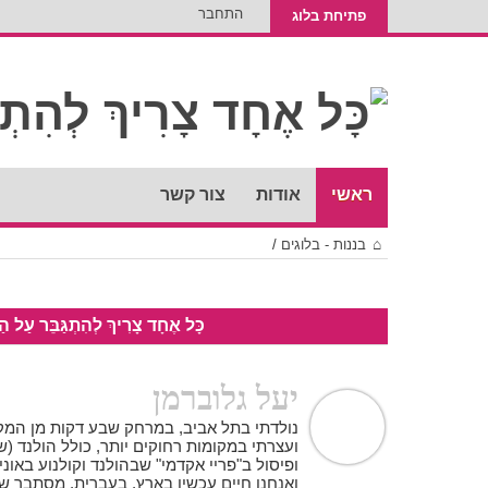
התחבר
פתיחת בלוג
ראשי
אודות
צור קשר
בננות - בלוגים
/
כָּל אֶחָד צָרִיךְ לְהִתְגַּבֵּר עַל הַבִּ
יעל גלוברמן
נולדתי בתל אביב, במרחק שבע דקות מן המקו
ועצרתי במקומות רחוקים יותר, כולל הולנד (ש
ופיסול ב"פריי אקדמי" שבהולנד וקולנוע באוניב
ואנחנו חיים עכשיו בארץ, בעברית. מסתבר ש