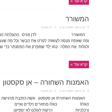
קרא עוד »
המשורר
18 בינואר, 2008 | 8:22
27 תגובות
המשורר לדן פגיס הַהַצְלָחָה הַמַּדְהִימָה שֶל אֱ
וְמַה שֶׁאַתָּה מְנַסֶּה לַעֲשׂוֹת: לִפְרֹט אֶת הַבָּשָׂר וְכָל מַה שֶׁעָ
וּלְגַלּוֹת אֶת הַמִּלָּה כְּמוֹ יֶלֶד שֶׁמְּפָרֵק אֶת הַפְּסַנְתֵּר כְּדֵי שֶׁ
קרא עוד »
האמנות השחורה – אן סקסטון
16 בינואר, 2008 | 1:19
23 תגובות
האמנות השחורה/ אן סקסטון אִשָׁה כּוֹתֶבֶת מַרְגִישָׁה יוֹתֵר מִדַ
הָאֵלוּ! כְּאִלּוּ מַחְזוֹרִים וִיְלָדִים וְאִיִּים לֹא מַס
וְרַכְלָנִיוֹת ויְרָקוֹת לְעוֹלָם לֹא יַסְפִּיק