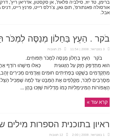
ברימן, טד יוּז, סילביה פלאת', אן סקסטון, אדריאן ריץ', דרק 
אורסולה פאנתורפ', תום גאן, צ'רלס רייט, פרנץ רייט, דניס ג'ו
אבל.
בֹקר . הַעֵץ בַּחַלוֹן מְנַסֶּה לִמְכֹּר תּ
3 בפברואר, 2008 | 11:54
25 תגובות
בֹקר הַעֵץ בַּחַלוֹן מְנַסֶּה לִמְכֹּר תַּפּוּחִים. אַתְּ מַ
הוּא מִתְדַּפֵּק חָזָק עַל הַזְּגוּגִית כְּאִלּוּ מִישֶׁהוּ רוֹדֵף אַחֲר
מִתְקַדְּמִים בְּשֶׁקֶט בְּפְתִיתִים חוּמִים וַאֲדֻמִּים 
מְסָרְבִים לִזְכֹּר, מְקַלְּפִים אֶת הַמַּבָּט עַד לְמַה שֶׁמֵּכִיל הַצֵּל.
הָאֲפוֹרוֹת הַמִּינִימָלִיּוֹת כְּמוֹ מֶדַלִיוֹת שֶׁזָּכוּ בָּהֶן ...
קרא עוד »
ראיון בתוכנית הספרות מילים 
1 בפברואר, 2008 | 2:00
12 תגובות