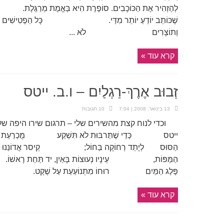
לְהַזְהִיר אֶת הַכּוֹכָבִים. סוֹפֶרֶת הִיא בְּאֱמֶת מְרַגֶּלֶת. 
שֶׁכּוֹתֵב יוֹדֵעַ יוֹתֵר מִדַּי. כָּל הַפֶטִישִׁים וְהַלְּחָשִׁ
וְתוֹצָרִים לֹא ...
קרא עוד »
זְבוּב אֶרֶךְ-רַגְלַיִם – ו.ב. ייטס
13 בינואר, 2008 | 7:04
10 תגובות
וכדי לנוח קצת מהשירים שלי – תרגום שירו היפה של י
ייטס כְּדֵי שֶׁתַּרבּוּת לֹא תִּשְׁקַע מֻכְרַעַת בַּקְּרָב 
הַסּוּס לְיָתֵד רְחוֹקָה בַּחוֹל; קֵיסר אֲדוֹנֵנוּ יוֹש
הַמַּפּוֹת, עֵינָיו נְעוּצוֹת בָּאַיִן, יד תַּחַת רָאשׁו
פֶּלֶג הַמַּיִם רוּחוֹ מִתְנוֹעַעַת עַל שֶׁקֶט
קרא עוד »