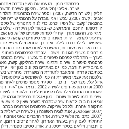
הליקון לשירה חדשה, 2007) וספר שירה מ
אביב : קשב 2007). עכשיו אני עובדת על תרגומי 
בהוצאת "קשב" של רפי וייכרט. כדי לנוח מהטֵּרוף של סקסט
הוירטואוז החכם והמרושע, ש- בניגוד לאן היקרה - שלט ב
ומרגיעה. תרגום אודן ייקח לי לפחות שנתיים שלוש, ואז א
שידעתי לקרוא – הייתי משנה סיומי סיפורים שקראה לי אמי
שיאפשרו לי להרדם בלילה, ואחרכך התחלתי להמציא גם ס
טובת הלב היו מעודדות, המשכתי לענות אותה גם בהכתבת 
בערך – התחלתי לפרסם סיפורים ב"עכשיו" ושירים במוספי
פרסמתי סיפורים, שירים ותרגומי שירה בהליקון, קשת, מאז
מעריב ידיעות ודבר, כמו גם באתרים מקוונים כגון "עיין ע
בכתיבת פרוזה, והמעבר להגדרת ה"משוררת" מתרחש בשש ה
שלכנות את עצמי משוררת זה כמו להשתמש ב"פילוסופִית" א
גדול עלי, מצד שני – נו כן... ספגתי מספר פרסים לאחר פ
2000 ופרס מפעל-הפיס לשירה 2002
האחרונות התחלתי להשלח לפסטיבלים בינלאומיים לשירה ו
ושירי תורגמו לשפות שונות - כגון אנגלית צרפתית וגרמנית, 
אני א ו ה ב ת לראות שיר שכתבתי בשפה שאין לי מושג אי
2007), כתב עת וולשי לשירה. אחד הדברים שאני אוהבת 
התחלתי לעסוק רק בעשור האחרון, לאחר פרסום הרומן. ה
סווינבורן, ויליאם בטלר ייטס, ו.ה. אוֹדן, סטיבן ספנדר, דילן