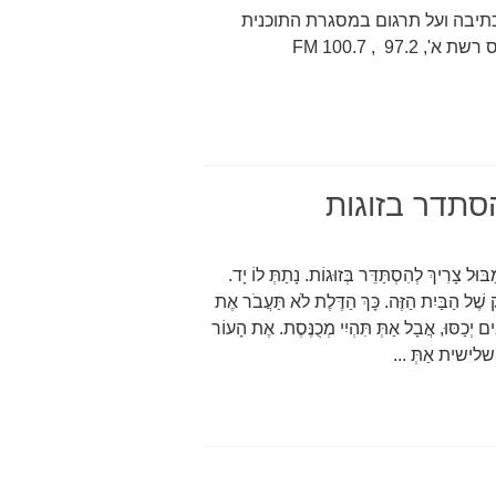
 על הספרים, על כתיבה ועל תרגום במסגרת התוכנית
"מילים שמנסות לגעת", עורכת ומגישה: ענת שרון בלייס רשת א', 97.2 , FM 100.7
סתדר בזוגות
לְהִסְתַּדֵּר בְּזוּגוֹת. נָתַתְּ לוֹ יָד.
רָק שֶׁל הַבַּיִת הַזֶּה. כָּךְ הַדֶּלֶת לֹא תַּעֲבֹר אֶת
ם יְכַסּוּ, אֲבָל אַתְּ תִּהְיִי מְכֻנֶּסֶת. אֶת הָעוֹר
שית אַתְּ ...