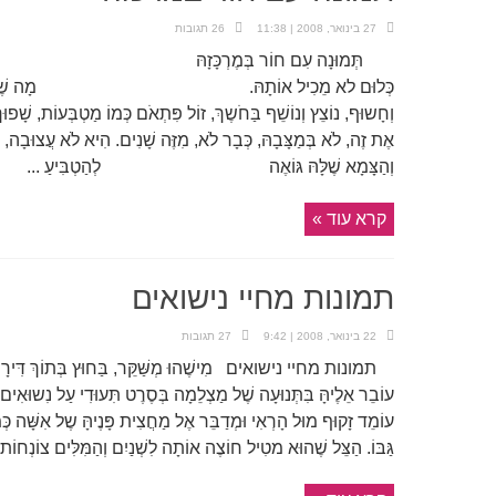
27 בינואר, 2008 | 11:38
26 תגובות
תְּמוּנָה עִם חוֹר בְּמֶרְכָּזָהּ אִשָּׁה שׁוֹכֶבֶת
כְּלוּם לא מֵכִיל אוֹתָהּ. מָה שֶׁהָיָה עָמֹק מְפֻז
וְחָשוּף, נוֹצֵץ וְנוֹשֵׁף בַּחֹשֶךְ, זוֹל פִּתְאֹם כְּמוֹ מַטְבְּעוֹת, שָׁפוּךְ. 
אֶת זֶה, לֹא בְּמַצָּבָהּ, כְּבָר לֹא, מִזֶּה שָׁנִים.
וְהַצָּמָא שֶׁלָּהּ גּוֹאֶה לְהַטְבִּיעַ ...
קרא עוד »
תמונות מחיי נישואים
22 בינואר, 2008 | 9:42
27 תגובות
תמונות מחיי נישואים מִישֶׁהוּ מְשַּׁקֵּר, בַּחוּץ בְּתוֹךְ דִּירָה אח
עוֹבֵר אֵלֶיהָּ בִּתְּנוּעָה שֶׁל מַצְלֵמָה בְּסֶרֶט תִּעוּדִי עַל נִשוּאִים 
עוֹמֵד זָקוּף מוּל הָרְאִי וּמְדַבֵּר אֶל מַחֲצִית פָּנֶיהָּ שֶל אִשָּׁה כְּמ
גַּבּוֹ. הַצֵּל שֶׁהוּא מטִיל חוֹצֶה אוֹתָה לִשְׁנַיִם וְהַמִּלִּים צוֹנְחוֹת