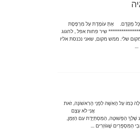
יה
כָּל מֻקְדָּם. אַתְּ עוֹמֶדֶת עַל מִרְפֶּסֶת
יל. ***************** שיר פחות אפל , לחגוג
מקום שלי. ממש מקום, שאני נכנסת אליו
..
כְּמוֹ עַל הָאִשָּׁה לִפְנֵי הָרִאשׁוֹנָה, זֹאת
עָמֹק בְּגַן הָעֵדֶן. אֲנִי לֹא עֶצֶם
ֶׁלְךָ הַפְּשׁוּטָה, הַמִּסְתַּיֶּדֶת עִם הַזְּמַן,
י הַמִּסְפָּרַיִם שֶׁגּוֹזְרִים ...