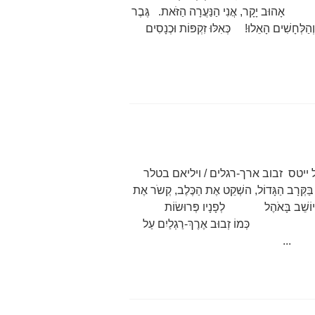
אָהוּב יָקָר, אֲנִי הַנַּעֲרָה הַזֹּאת. גֶּבֶר
ים הָאֵלוּ! כְּאִלּוּ זִקְפּוֹת וּכְנָסִים
יטס זבוב ארך-רגלים / ויליאם בטלר
הַגָּדוֹל, השְׁקֵט אֶת הַכֶּלֶב, קְשֹר אֶת
ֵׁב בָּאֹהֶל לְפָנָיו פְּרוּשׂוֹת
ֹ. כְּמוֹ זְבוּב אֶרֶךְ-רַגְלַיִם עַל
. ...