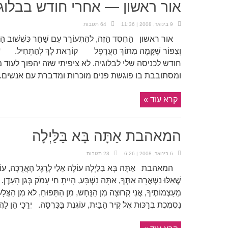
אור ראשון — אחרי חודש בבלוג
9 בינואר, 2008 | 11:36
64 תגובות
אור ראשון הַחֶסֶד הַזֶּה, להִתְעוֹרֵר עִם שַׁחַר כְּשֶׁשׁוּב הַ
וְצִפּוֹר שֶׁקָּמָה מִתּוֹךְ הַעֲרָפֶל קוֹרֵאת לָךְ לְהַתְחִ
חודש לכניסה שלי לבלוגיה. לא ציפיתי שזה יהפוך לעוד 
ומסתובבת בו פוגשת פנים מוכרות ומדברת עם אנשים. .
קרא עוד »
המאהבת אַתָּה בָּא בַּלַּיְלָה
6 בינואר, 2008 | 6:26
23 תגובות
המאהבת אַתָּה בָּא בַּלַּיְלָה עוֹלֶה אֵלַי לָרֶגֶל הָאֲרֻכָּה, עוֹלֶה 
שֶׁאִלּוּ נִשְׁאֲרָה אִתְּךָ, אַתָּה נִשְׁבָּע, הָיִיתָ חַי 
מֵעַצְמוֹתֶיךָ, אֲנִי קְרוּצָה מִן הַנָּחָש, מִן הַתַּפּוּחַ, לא מִן הַצֵּלָע ש
נִסְמֶכֶת בְּרַכּוּת אֶל קִיר הַבַּיִת, עוֹגֶנֶת בַּכֻּרְסָה. יְרֵכַי הֵן לַהֲבֵ