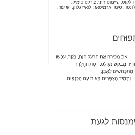
וולקוט, שיימוס היני, צ'רלס סימיק,
נסון, סימון ארמיטאז', לואיז גלוק. יש עוד,
ַפּוּחִים
כִּירָה אֶת הָרַעַל הַזֶּה, בֹּקֶר. עַכְשָׁו
ָיו, מְבַקֵּשׁ מִקְלָט. סְתָו וַחֲלֻדָּה
מַכִּירִים זָהָב, מִתְכַּחֲשִׁים לָאֶבֶן,
 וְתָמִיד הַצִּפֳּרִים בָּאוֹת עִם הַכְּנָפַיִם
שמנסות לגעת