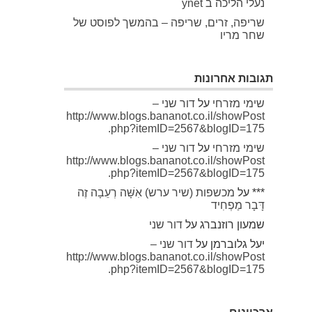
נעלי הליכה ב ynet
שריפה, זרים, שריפה – בהמשך לפוסט של
שחר מריו
תגובות אחרונות
שימי מזרחי
על
דור שני –
http://www.blogs.bananot.co.il/showPost
.php?itemID=2567&blogID=175
שימי מזרחי
על
דור שני –
http://www.blogs.bananot.co.il/showPost
.php?itemID=2567&blogID=175
***
על
מכשפות (שיר ערש) אִשָּׁה רְעֵבָה זֶה
דָּבָר מַפְחִיד
שמעון רוזנברג
על
דור שני
יעל גלוברמן
על
דור שני –
http://www.blogs.bananot.co.il/showPost
.php?itemID=2567&blogID=175