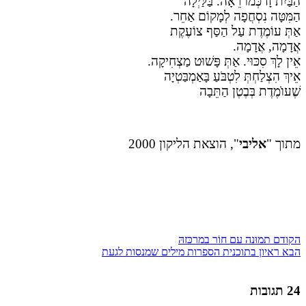
הַבַּיִת זָז כְּמוֹ רֵאָה. בַּלַּיְלָה
הַמִּטָּה נִסְחֲפָה לְמָקוֹם אַחֵר.
אַתְּ עוֹמֶדֶת עַל הַסַּף צוֹעֶקֶת
אֲדָמָה, אֲדָמָה.
אֵין לָךְ סִכּוּי. אַתְּ פָּשׁוּט מַצְחִיקָה.
אֵיךְ הִצְלַחְתְּ לִטְבֹּעַ בָּאַמְבַּטְיָה
שֶׁעו
מֶ
דֶ
ת בְּבֶטֶן הַתֵּבָה
מתוך "
אליבי
", הוצאת הליקון 2000
הקודם
תמוּנה עם חוֹר במרכּזהּ
הבא
ראיון בתוכנית הספרות מילים שמנסות לגעת
24 תגובות