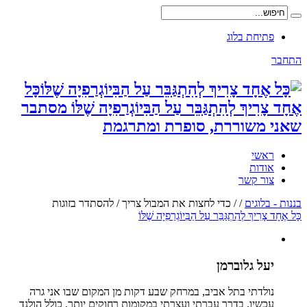
פתיחת בלוג
התחבר
כָּל
אֶחָד צָרִיךְ לְהִתְגַּבֵּר עַל הַבִּיוֹגְרַפִיָה שֶׁלּוֹ מסתבר
שאני משוררת, סופרת ומתרגמת
ראשי
אודות
צור קשר
בננות - בלוגים
/
/
כדי לחצות את המבול צריך / להסתדר בזוגות
כָּל אֶחָד צָרִיךְ לְהִתְגַּבֵּר עַל הַבִּיוֹגְרַפִיָה שֶׁלּוֹ
יעל גלוברמן
נולדתי בתל אביב, במרחק שבע דקות מן המקום שבו אני גרה
עכשיו. בדרך עברתי ועצרתי במקומות רחוקים יותר, כולל הולנד