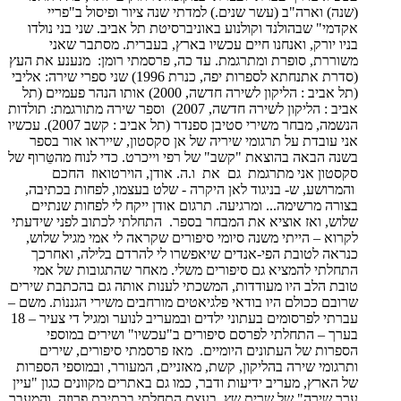
(שנה) וארה"ב (עשר שנים.) למדתי שנה ציור ופיסול ב"פריי
אקדמי" שבהולנד וקולנוע באוניברסיטת תל אביב. שני בני נולדו
בניו יורק, ואנחנו חיים עכשיו בארץ, בעברית. מסתבר שאני
משוררת, סופרת ומתרגמת. עד כה, פרסמתי רומן: מנענע את העץ
(סדרת אתנחתא לספרות יפה, כנרת 1996) שני ספרי שירה: אליבי
(תל אביב : הליקון לשירה חדשה, 2000) אותו הנהר פעמיים (תל
אביב : הליקון לשירה חדשה, 2007) וספר שירה מתורגמת: תולדות
הנשמה, מבחר משירי סטיבן ספנדר (תל אביב : קשב 2007). עכשיו
אני עובדת על תרגומי שיריה של אן סקסטון, שייראו אור בספר
בשנה הבאה בהוצאת "קשב" של רפי וייכרט. כדי לנוח מהטֵּרוף של
סקסטון אני מתרגמת גם את ו.ה. אודן, הוירטואוז החכם
והמרושע, ש- בניגוד לאן היקרה - שלט בעצמו, לפחות בכתיבה,
בצורה מרשימה... ומרגיעה. תרגום אודן ייקח לי לפחות שנתיים
שלוש, ואז אוציא את המבחר בספר. התחלתי לכתוב לפני שידעתי
לקרוא – הייתי משנה סיומי סיפורים שקראה לי אמי מגיל שלוש,
כנראה לטובת הפי-אנדים שיאפשרו לי להרדם בלילה, ואחרכך
התחלתי להמציא גם סיפורים משלי. מאחר שהתגובות של אמי
טובת הלב היו מעודדות, המשכתי לענות אותה גם בהכתבת שירים
שרובם ככולם היו בודאי פלגיאטים מורחבים משירי הגננוֹת. משם –
עברתי לפרסומים בעתוני ילדים ובמעריב לנוער ומגיל די צעיר – 18
בערך – התחלתי לפרסם סיפורים ב"עכשיו" ושירים במוספי
הספרות של העתונים היומיים. מאז פרסמתי סיפורים, שירים
ותרגומי שירה בהליקון, קשת, מאזניים, המעורר, ובמוספי הספרות
של הארץ, מעריב ידיעות ודבר, כמו גם באתרים מקוונים כגון "עיין
ערך שירה" של שרית שץ. בעצם התחלתי בכתיבת פרוזה, והמעבר