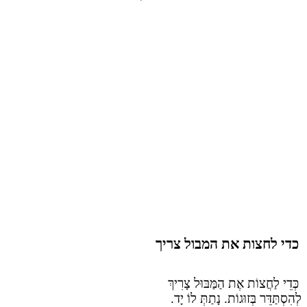
כדי לחצות את המבול צריך
כְּדֵי לַחֲצוֹת אֶת הַמַּבּוּל צָרִיךְ
לְהִסְתַּדֵּר בְּזוּגוֹת. נָתַתְּ לוֹ יָד.