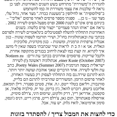
להגדרת ה"משוררת" מתרחש בשש השנים האחרונות. לפני כן
נראה לי שלכנות את עצמי משוררת זה כמו להשתמש
ב"פילוסופִית" או לחילופין ב"מעשנת כבדה." מצד אחד, גדול עלי,
מצד שני – נו כן... ספגתי מספר פרסים לאחר פרסום "אליבי" –
ביניהם פרס אקו"ם לשנת 2000 ופרס מפעל-הפיס לשירה 2002 .
נראה אם "אותו הנהר פעמיים" יקצור פרס כלשהו. בשנים
האחרונות התחלתי להשלח לפסטיבלים בינלאומיים לשירה ולפרסם
בכתבי עת ובאנתולוגיות בחו"ל, ושירי תורגמו לשפות שונות - כגון
אנגלית צרפתית וגרמנית, ומשונות - כגון מקדונית, סלובקית
וגאלית. אני א ו ה ב ת לראות שיר שכתבתי בשפה שאין לי מושג
איך לקרוא. זה קצת כמו לצאת לרחוב בבגדים מתקופה אחרת.
ולקבל שריקות. פרסומים אחרונים בכתבי עת זרים: Notizen zu
einer Kuste (October 2007), אנתולוגיה ראשונה (!) לשירה
ישראלית בשפה הגרמנית Poetry Wales (Summer 2007), כתב
עת וולשי לשירה. אחד הדברים שאני אוהבת ועושה יותר ויותר,
הוא לתרגם שירה.גם בזה התחלתי לעסוק רק בעשור האחרון,
לאחר פרסום הרומן. המשוררים שהרביתי לתרגם הם בלייק,
סווינבורן, ויליאם בטלר ייטס, ו.ה. אוֹדן, סטיבן ספנדר, דילן תומאס,
אליזבט בישופּ, רוברט לוואל, ג'ון ברימן, טד יוּז, סילביה פלאת', אן
סקסטון, אדריאן ריץ', דרק וולקוט, שיימוס היני, צ'רלס סימיק,
אורסולה פאנתורפ', תום גאן, צ'רלס רייט, פרנץ רייט, דניס ג'ונסון,
סימון ארמיטאז', לואיז גלוק. יש עוד, אבל.
כדי לחצות את המבול צריך / להסתדר בזוגות