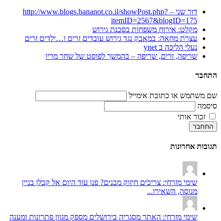
דור שני – http://www.blogs.bananot.co.il/showPost.php?
itemID=2567&blogID=175
מקלט: אירוח משפחות בסכנת גירוש
עצרת מחאה: במאבק נגד גירוש עובדים זרים ו…ילדים זרים
נעלי הליכה ב ynet
שריפה, זרים, שריפה – בהמשך לפוסט של שחר מריו
התחבר
שם משתמש או כתובת אימייל
סיסמה
זכור אותי
התחבר
תגובות אחרונות
שימי מזרחי: צריכים חיזוק מבנים? פנו עוד היום אל קבלן בניין
מנוסה, השאירו...
שימי מזרחי: האתר מסגריה בירושלים מספק מגוון פתרונות ומענה