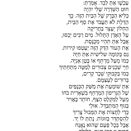
עַכְשָׁו אַתְּ לְבַד. אָמַרְתְּ:
חוּט הַשִּׁדְרָה שֶׁלִּי יִהְיֶה
כַּלִּיא הַבָּרָק שֶׁל הַבַּיִת הַזֶּה. כָּךְ
הַדֶּלֶת לֹא תַּעֲבֹר אֶת סַף הַבַּיִת,
הַחַלוֹן יֵעָצֵר בַּחֲרִיקָה
עַל הָאֶדֶן הַתָּלוּל. מַיִם רַבִּים יְכַסּוּ,
אֲבָל אַתְּ תִּהְיִי מְכֻנֶּסֶת.
אֶת הָעוֹר הַדַּק הַזֶּה יַעַטְפוּ קִירוֹת.
גַּם בְּקוֹמָה שלישית אַתְּ חַיָּה
כְּמוֹ מֵעַל מַרְתֵּף אוֹ בֶּטֶן אְנִיָּה.
חַיֵּי שְׁכֵנִים צְבוּרִים לְמַטָּה מִתַּחְתַּיִךְ
כְּמוֹ בַּקְבּוּקֵי שֵׁכָר קָרִים,
בְּרוּרִים לְעַצְמָם.
אַתְּ שׁוֹמַעַת אֶת מַשַּׁק הַכְּנָפַיִם
שֶׁל הַגְּרִיפוֹן הַמְרַחֵף בִּשְׁאֵרִית כֹּחוֹ
מֵעַל לַמִּקְלָט הַצָּף, חוֹתֵר בָּאֲוִיר
בַּגּוּף הַמִּתְבַּדֵּל. אוּלַי
כְּדֵי לַחֲצוֹת אֶת הַמַּבּוּל צָרִיךְ
לְהִסְתַּדֵּר בְּזוּגוֹת. נָתַתְּ לוֹ יָד.
אֲבָל בְּכָל פַּעַם שֶׁהוּא נֶאֱנַח