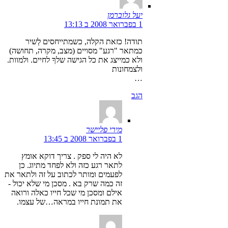
יעל גלוברמן
1 בפברואר 2008 ב 13:13
תודה! כזאת הקלה, כשמתייחסים לְשיר
כמתאר "רגע" מסויים (מצב, מקרה, תחושה)
ולא כמייצג את כל הגישה שלךָ לחיים. ולמוות.
ולצמחונות
…
הגב
מירי פליישר
1 בפברואר 2008 ב 13:45
לא היה לי ספק . צריך דוקא אומץ
לתאר רגע כזה ולא לפחד מתיוג. כן
לפעמים ומותר לכתוב על זה ולתאר את
זה כמה שרק בא . מסכן מי שלא יכול -
אילם ומסכן מי שכל חייו כאלה ורואה
את תמונת חייו במראה…של עצמו.