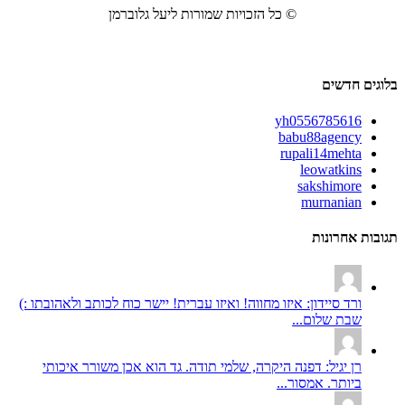
© כל הזכויות שמורות ליעל גלוברמן
בלוגים חדשים
yh0556785616
babu88agency
rupali14mehta
leowatkins
sakshimore
murnanian
תגובות אחרונות
ורד סיידון: איזו מחווה! ואיזו עברית! יישר כוח לכותב ולאהובתו :)
שבת שלום...
רן יגיל: דפנה היקרה, שלמי תודה. גד הוא אכן משורר איכותי
ביותר. אמסור...