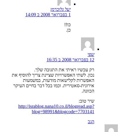
יעל גלוברמן
1 בפברואר 2008 ב 14:09
כו!!
כן.
שפי
12 בפברואר 2008 ב 16:35
רק עכשיו ראיתי את התגובה שלך.
נכון. לשתי האפשרויות שציינת צריך להוסיף את
האפשרות לקלישאות מודעות, במשמעות
אירונית-סאטירית. וכמו בכל דבר בחיים העיקר
הכוונה.
שיר טוב:
http://israblog.nana10.co.il/blogread.asp?
blog=98991&blogcode=7703141
הגב