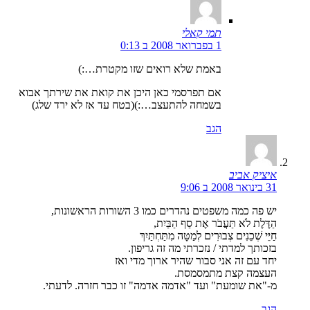
תמי קאלי
1 בפברואר 2008 ב 0:13
באמת שלא רואים שזו מקטרת…:)
אם תפרסמי כאן היכן את קואת את שירתך אבוא
בשמחה להתעצב…:)(בטח עד אז לא ירד שלג)
הגב
איציק אביב
31 בינואר 2008 ב 9:06
יש פה כמה משפטים נהדרים כמו 3 השורות הראשונות,
הַדֶּלֶת לֹא תַּעֲבֹר אֶת סַף הַבַּיִת,
חַיֵּי שְׁכֵנִים צְבוּרִים לְמַטָּה מִתַּחְתַּיִךְ
בזכותך למדתי / נזכרתי מה זה גריפון.
יחד עם זה אני סבור שהיר ארוך מדי ואז
העצמה קצת מתמסמסת.
מ-"את שומעת" ועד "אדמה אדמה" זו כבר חזרה. לדעתי.
הגב