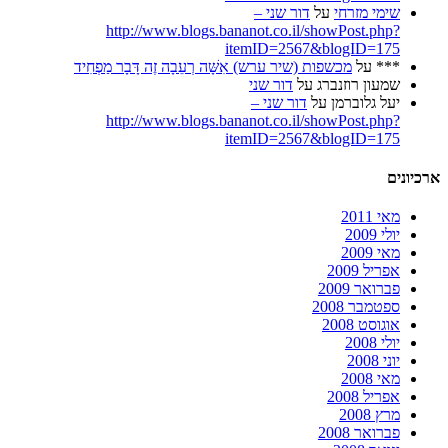
שימי מזרחי
על
דור שני –
http://www.blogs.bananot.co.il/showPost.php?
itemID=2567&blogID=175
***
על
מכשפות (שיר ערש) אִשָּׁה רְעֵבָה זֶה דָּבָר מַפְחִיד
שמעון רוזנברג
על
דור שני
יעל גלוברמן
על
דור שני –
http://www.blogs.bananot.co.il/showPost.php?
itemID=2567&blogID=175
ארכיונים
מאי 2011
יולי 2009
מאי 2009
אפריל 2009
פברואר 2009
ספטמבר 2008
אוגוסט 2008
יולי 2008
יוני 2008
מאי 2008
אפריל 2008
מרץ 2008
פברואר 2008