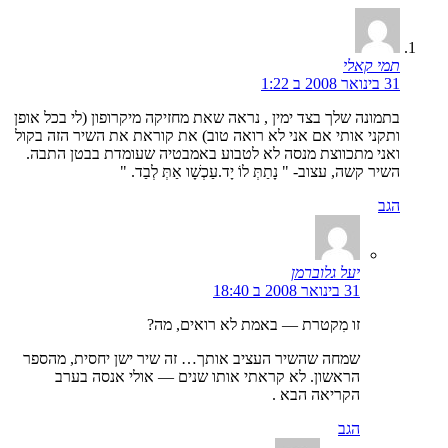
תמי קאלי
31 בינואר 2008 ב 1:22
בתמונה שלך בצד ימין , נראה שאת מחזיקה מיקרופון (לי בכל אופן
ותקני אותי אם אני לא רואה טוב) את קוראת את השיר הזה בקול
ואני מתכווצת מנסה לא לטבוע באמבטיה שעומדת בבטן התבה.
השיר קשה, עצוב- " נָתַתְּ לוֹ יָד.עַכְשָׁו אַתְּ לְבַד. "
הגב
יעל גלוברמן
31 בינואר 2008 ב 18:40
זו מִקטרת — באמת לא רואים, מה?
שמחה שהשיר העציב אותך… זה שיר ישן יחסית, מהספר
הראשון. לא קראתי אותו שנים — אולי אנסה בערב
הקריאה הבא .
הגב