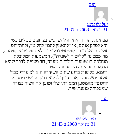
הגב
יעל גלוברמן
31 בינואר 2008 ב 21:37
מבחינתי, הדרך היחידה להשתמש בצרופים כבולים בשיר
היא לפרק אותם, או "להאמין להם" לחלוטין, ולהתייחס
אליהם כאל ציור ריאליסטי (כלומר – לא כאל ניב או אימרה,
מה שמכונה "קלישוֹת לשוניות"). המשמעות המקובלת
מוחלפת במשמעות חילופית טעונה, חד פעמית לדבר שהיא
מתארת. זו היתה הכוונה פה בשיר.
דוגמא, בקיצור: ברגע שחוט השידרה הוא לא צרוף-כבול
אלא ממש חוט, ואז – הופך לכליא ברק, הביטוי מתפרק
לחלוטין מהמטען המסורתי שלו וטוען את השיר בצורה
שמטפורה טוענת שיר.
הגב
מירי פליישר
31 בינואר 2008 ב 21:43