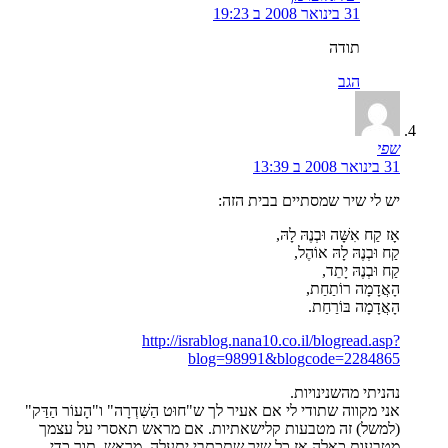
31 בינואר 2008 ב 19:23
תודה
הגב
שפי
31 בינואר 2008 ב 13:39
יש לי שיר שמסתיים בבית הזה:
אָז קַח אִשָּׁה וּבְנֶהּ לָהּ,
קַח וּבְנֶהּ לָהּ אוֹהֶל,
קַח וּבְנֶהּ יָתֵד,
הָאֲדָמָה רוֹתַחַת,
הָאֲדָמָה בּוֹרַחַת.
http://israblog.nana10.co.il/blogread.asp?
blog=98991&blogcode=2284865
נהניתי מהשנינויות.
אני מקווה שתודי לי אם אעיר לך ש"חוּט הַשִּׁדְרָה" ו"הָעוֹר הַדַּק"
(למשל) זה מטבעות קלישאתיות. אם מראש תאסרי על עצמך
מטבעות כאלה אז כל שיר שתכתבי יתעלה. מראש, תוך כדי,