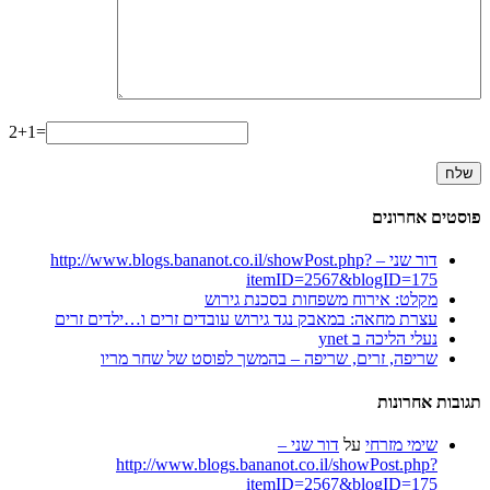
2+1=
פוסטים אחרונים
דור שני – http://www.blogs.bananot.co.il/showPost.php?
itemID=2567&blogID=175
מקלט: אירוח משפחות בסכנת גירוש
עצרת מחאה: במאבק נגד גירוש עובדים זרים ו…ילדים זרים
נעלי הליכה ב ynet
שריפה, זרים, שריפה – בהמשך לפוסט של שחר מריו
תגובות אחרונות
שימי מזרחי
על
דור שני –
http://www.blogs.bananot.co.il/showPost.php?
itemID=2567&blogID=175