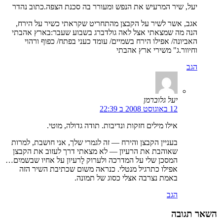
יעל, שיר המרעיש את הנפש ומעורר בה סכנת הצפה.כתוב נהדר
אגב, אשר לשיר על הקבצן מהתחריט שקראתי כשיר על הירח,
הנה מה שמצאתי אצל לאה גולדברג בשבוע שעבר:בארץ אהבתי
האביונה/ אפילו הירח בשמיים/ עומד כעני בפתח/ כפוף ורהוי
וחיוור.ג" משירי ארץ אהבתי
הגב
יעל גלוברמן
12 באוגוסט 2008 ב 22:39
אילו מילים חזקות ונדיבות. תודה גדולה, מוטי.
בעניין הקבצן והירח — זה לגמרי שלך, אני חושבת, למרות
שאוהבת את הרעיון — לא מצאתי דרך לעזוב את הקבצן
המסכן שלי על המדרכה ולערוק לָרעיון על אחיו שבשמיִם…
אפילו כתרגיל מנטלי. כנראה משום שכתיבת השיר הזה
באמת נצרבה אצלי כסוג של תמונה.
הגב
השאר תגובה