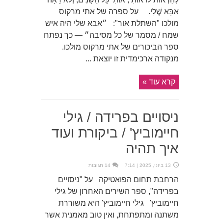
אַבָּא שֶׁלִי. על ספרה של אתי מרקוס
מולכו "השתלת אור": ״אבא שלי היה איש
שמח / מסמר של כל מסיבה״ — כך נפתח
ספר הביכורים של אתי מרקוס מולכו.
מנקודה ארכימדית זו יוצאת ...
קרא עוד »
ניסויים בפרידה / גילי
חיימוביץ' / ביקורת ועוד
איך תהיה
13 ביוני, 2025 | 7:14
14 תגובות
הרחבת תחום הפּואטיקה על "ניסויים
בפרידה", ספר השירים האחרון של גילי
חיימוביץ' גילי חיימוביץ' היא משוררת
משתנה ומתפתחת, ואין טוב מאמנית אשר