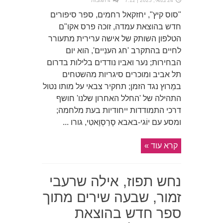
24 במאי, 2025 | 7:12
4 תגובות
"סוס קיץ", יחזקאל רחמים, ספר סיפורים
חדש בהוצאת עמדה, זוכה פרס אקו"ם
הטלפון השותק של אישה ערירית מתעורר
לחיים בהתקרב 'חג הענִיים', הוא יום
הבחירות; נער ואביו נודדים בלילות בדרום
תל אביב ומוכרים סיגריות מהשטחים
במֵרוץ נגד הזמן; תחקיר צבאי על מותו נטול
התהילה של 'החלל האחרון שלנו' חושף
דרכי התמודדות ייחודיות בעת מלחמה;
ומסע עם יוֹגי-באבא סָרַסְוָאטִי, גורו ...
קרא עוד »
נחש תפוז, אילה שרעבי
זמור, שבעה שירים מתוך
ספר חדש בהוצאת