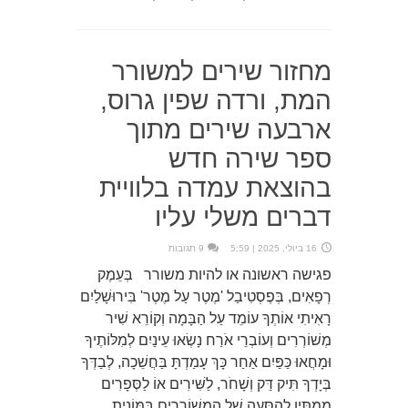
מחזור שירים למשורר
המת, ורדה שפין גרוס,
ארבעה שירים מתוך
ספר שירה חדש
בהוצאת עמדה בלוויית
דברים משלי עליו
16 ביולי, 2025 | 5:59
9 תגובות
פגישה ראשונה או להיות משורר בְּעֵמֶק
רְפָאִים, בְּפֶסְטִיבַל 'מֶטֶר עַל מֶטֶר' בִּירוּשָׁלַיִם
רָאִיתִי אוֹתְךָ עוֹמֵד עַל הַבָּמָה וְקוֹרֵא שִׁיר
מְשׁוֹרְרִים וְעוֹבְרֵי אֹרַח נָשְׂאוּ עֵינַיִם לְמִלּוֹתֶיךָ
וּמָחֲאוּ כַּפַּיִם אַחַר כָּךְ עָמַדְתָּ בַּחֲשֵׁכָה, לְבַדְּךָ
בְּיָדְךָ תִּיק דַּק וְשָׁחֹר, לַשִּׁירִים אוֹ לַסְּפָרִים
מַמְתִּין לַהַסָּעָה שֶׁל הַמְשׁוֹרְרִים בַּמּוֹנִית