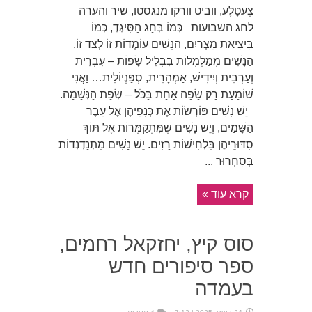
צֶעטָלֶע, ווביט וורקו מנגסטו, שיר והערה
לחג השבועות כְּמוֹ בְּחַג הַסִּיגְדְ, כְּמוֹ
בִּיצִיאַת מִצְרַיִם, הַנָּשִׁים עוֹמְדוֹת זוֹ לְצַד זוֹ.
הַנָּשִׁים מְמַלְמְלוֹת בִּבְלִיל שָׂפוֹת – עִבְרִית
וְעַרְבִית וְיִידִישׁ, אַמְהָרִית, סְפַּנְיוֹלִית… וַאֲנִי
שׁוֹמַעַת רַק שָׂפָה אַחַת בַּכֹּל – שְׂפַת הַנְּשָׁמָה.
יֵשׁ נָשִׁים פּוֹרְשׂוֹת אֶת כְּנָפֵיהֶן אֶל עֵבֶר
הַשָּׁמַיִם, וְיֵשׁ נָשִׁים שֶׁמִּתְקַמְּרוֹת אֶל תּוֹךְ
סִדּוּרֵיהֶן בִּלְחִישׁוֹת רָזִים. יֵשׁ נָשִׁים מִתְנַדְנְדוֹת
בְּסִחְרוּר ...
קרא עוד »
סוס קיץ, יחזקאל רחמים,
ספר סיפורים חדש
בעמדה