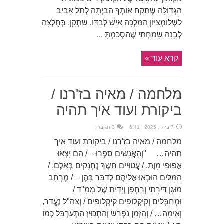
הַגְּדוֹלָה שֶׁתִּקַּח אוֹתְךָ הַבַּיְתָה לְתֵל אָבִיב
לִשְׁלוֹמְצִיּוֹן הַמַּלְכָּה אִישׁ לְבַדּוֹ, שַׁתְקָן, בְּחֻלְצָה
לְבָנָה שָׂמַחְתִּי שֶׁהִסְכַּמְתָּ ...
קרא עוד »
מלחמה / מאיה בז'רנו /
ביקורת ועוד איך תהיה
7 ביולי, 2025 | 6:41
3 תגובות
מלחמה / מאיה בז'רנו / ביקורת ועוד איך
תהיה… "וְהָאֲנָשִׁים סִפְּרוּ – / הֵם יָצְאוּ
אֲפוּפֵי מָוֶת, / עֲטוּיִים חֹשֶׁךְ נֶחְנָקִים בְּאֵלֶם. /
הַמִּלִּים הוּבְאוּ אֲלֵיהֶם לְדַבֵּר בָּהֶן – / מֶרְחָב
מוּגָן דִּירָתִי וְרַחְפָן וְיָדִית שֶׁל מָמָ"ד /
וּמְחַבְּלִים וְקִיקְלוֹפִּים קִיקְלוֹפִּים / וְצַהַ"ל נֶעֱדַר,
וְאֵימָה… / וְהַזְּמַן נִפְרַשׂ וְהִתְכַּוֵּץ הִתְעַרְבֵּל כְּמוֹ