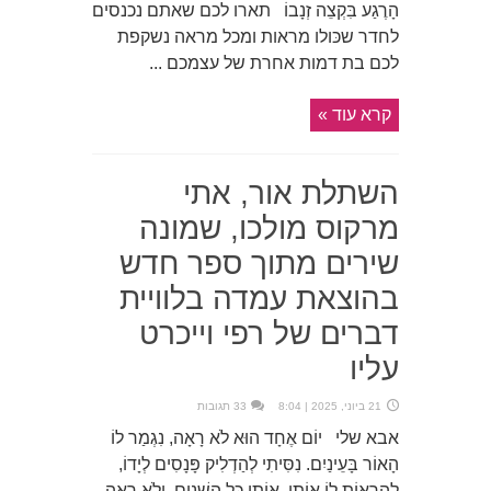
הָרֶגַע בִּקְצֵה זְנָבוֹ תארו לכם שאתם נכנסים
לחדר שכּולו מראות ומכל מראה נשקפת
לכם בת דמות אחרת של עצמכם ...
קרא עוד »
השתלת אור, אתי
מרקוס מולכו, שמונה
שירים מתוך ספר חדש
בהוצאת עמדה בלוויית
דברים של רפי וייכרט
עליו
21 ביוני, 2025 | 8:04
33 תגובות
אבא שלי יוֹם אֶחָד הוּא לֹא רָאָה, נִגְמַר לוֹ
הָאוֹר בָּעֵינַיִם. נִסִּיתִי לְהַדְלִיק פָּנָסִים לְיָדוֹ,
לְהַרְאוֹת לוֹ אוֹתִי, אוֹתִי כָּל הַשָׁנִים, וְלֹא רָאָה