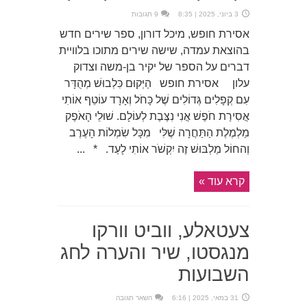
3 ביוני, 2025 | 8:35
9 תגובות
אסירת חופש, מיכל דורון, ספר שירים חדש
בהוצאת עמדה, שישה שירים מתוכו בלוויית
דברים על הספר של יקיר בן-משה וצדוק
עלון אסירת חופש הַיְּקוּם כִּלְבוּשׁ מְהֻדָּר
עִם קְפָלִים גְּדוֹלִים שֶׁל כָּחֹל וְאָרָד עוֹטֵף אוֹתִי
אֲסִירַת חֹפֶשׁ אֲנִי נִצֶּבֶת לְעוֹלָם. שׁוּלֵי הָאֹפֶק
מַלְמֶלֶת הַתַּחֲרָה שֶׁלִּי מִכָּל שִׂמְלוֹת הָעֶרֶב
וְהחוֹל מַלְבּוּשׁ זֶה יִקְשֹׁר אוֹתִי לָעַד. * ...
קרא עוד »
צעטאלע, ווביט וורקו
מנגסטו, שיר והערה לחג
השבועות
31 במאי, 2025 | 6:16
השאר תגובה