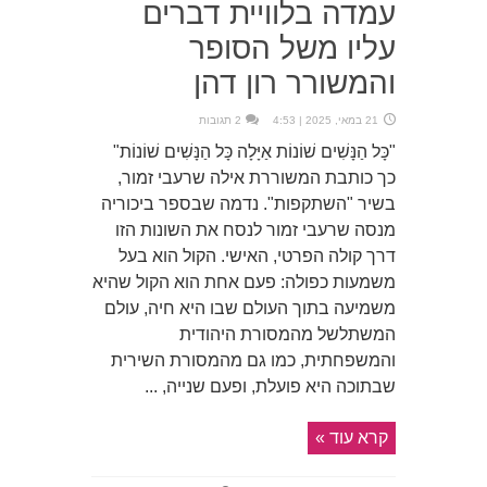
עמדה בלוויית דברים
עליו משל הסופר
והמשורר רון דהן
21 במאי, 2025 | 4:53
2 תגובות
"כָּל הַנָּשִׁים שׁוֹנוֹת אַיָּלָה כָּל הַנָּשִׁים שׁוֹנוֹת"
כך כותבת המשוררת אילה שרעבי זמור,
בשיר "השתקפות". נדמה שבספר ביכוריה
מנסה שרעבי זמור לנסח את השונות הזו
דרך קולה הפרטי, האישי. הקול הוא בעל
משמעות כפולה: פעם אחת הוא הקול שהיא
משמיעה בתוך העולם שבו היא חיה, עולם
המשתלשל מהמסורת היהודית
והמשפחתית, כמו גם מהמסורת השירית
שבתוכה היא פועלת, ופעם שנייה, ...
קרא עוד »