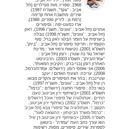
1968. ספריו: מות סנדלרים (תל
אביב : "עקד", תשמ"ח 1987).
שירים: מחשבה אחת קדימה
(רמת גן : ליריק ספרים, 1988),
ארז כמעט-יפה : וסיפורים
אחרים (תל-אביב : "גוונים", תשנ"ו 1996), ז'אק
(תל-אביב : "גוונים", תשנ"ח 1998) נובלה
ביוגרפית על הזמר הבלגי ז'אק ברל, סוף
הקומדיה : תריסר סיפורים (תל-אביב : "ביתן",
תשס"א 2001). נקישות ורמזי אור : מדינת
ישראל נגד נח שטרן : רומן (תל-אביב :
"עמדה/ביתן", תשס"ג 2003) הרביניסט
האחרון רומן (בני-ברק : הקיבוץ המאוחד,
2006) אני ואפסי רומן (ירושלים: עמדה/כרמל,
2008). עריכה: הצעיף האדום /
יעקב
שטיינברג
; בחר את הסיפורים והקדים מבוא:
רן יגיל (תל-אביב : "גוונים", תשנ"ח 1997).
בואי כלה : סיפורי חתונה (ירושלים : "כרמל",
תשס"א 2001) <בשיתוף
ירון אביטוב טעם
החיים : אנתולוגיה של סיפורי אוכל (ירושלים :
"כרמל", תשס"ב 2002) בשיתוף
ירון אביטוב.
הקשב ! : אנתולוגיה של סיפורי צבא (תל-אביב
: "כרמל-משרד הביטחון - ההוצאה לאור",
תשס"ה 2005) <בשיתוף
ירון אביטוב
רן יגיל
הוא עורך כתב העת "עמדה" - ביטאון
לספרות: שירים, סיפורים, מסות, רשימות