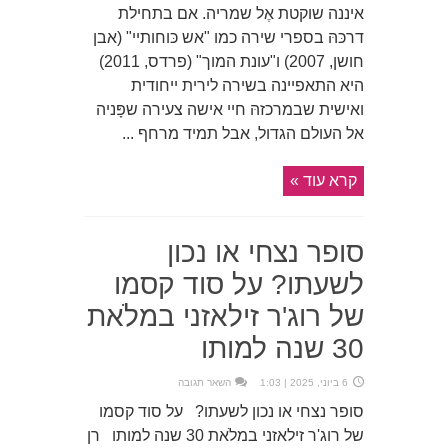
איננה שוקטת אֶל שמריה. אם בתחילת
דרכּהּ בספרי שירה כמו "אש כּוחותיי" (אבן
חושן, 2007) ו"עונת המוך" (פרדס, 2011)
היא התאפיינה בשירה לירית ייחודית
ואישית שבמרכזהּ חיי אישה צעירה שפָּניה
אל העולם הגדול, אבל תמיד מרחף ...
קרא עוד »
סופר נצחי או נכון
לשעתו? על סוד קסמו
של רוג'ר זילאזני במלֹאת
30 שנה למותו
6 ביוני, 2025 | 1:03
השאר תגובה
סופר נצחי או נכון לשעתו? על סוד קסמו
של רוג'ר זילאזני במלֹאת 30 שנה למותו רן