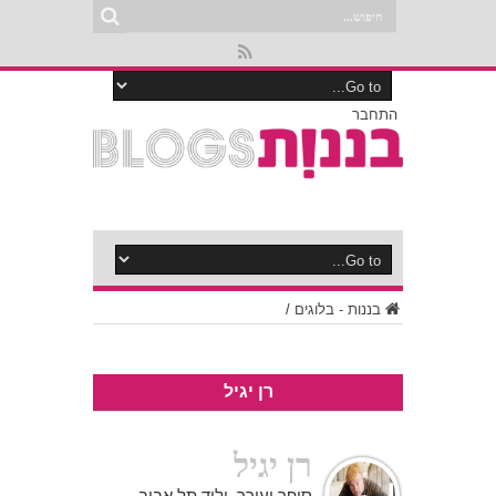
התחבר
בננות - בלוגים
/
רן יגיל
רן יגיל
סופר ועורך, יליד תל אביב,