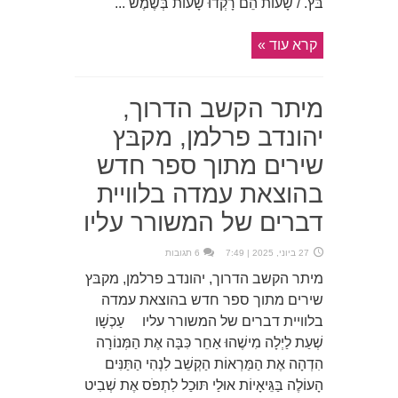
בֹּץ. / שָׁעוֹת הֵם רָקְדוּ שָׁעוֹת בְּשֶׁמֶשׁ ...
קרא עוד »
מיתר הקשב הדרוך,
יהונדב פרלמן, מקבּץ
שירים מתוך ספר חדש
בהוצאת עמדה בלוויית
דברים של המשורר עליו
27 ביוני, 2025 | 7:49
6 תגובות
מיתר הקשב הדרוך, יהונדב פרלמן, מקבּץ
שירים מתוך ספר חדש בהוצאת עמדה
בלוויית דברים של המשורר עליו עַכְשָׁו
שְׁעַת לַיְלָה מִישֶׁהוּ אַחֵר כִּבָּה אֶת הַמְּנוֹרָה
הִדְהָה אֶת הַמַּרְאוֹת הַקְשֵׁב לִנְהִי הַתַּנִּים
הָעוֹלֶה בַּגֵּיאָיוֹת אוּלַי תּוּכַל לִתְפֹּס אֶת שְׁבִיט