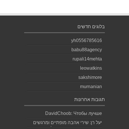
בלוגים חדשים
yh0556785616
babu88agency
rupali14mehta
leowatkins
sakshimore
murnanian
תגובות אחרונות
DavidChoob: Чтобы лучше
понимать расстановку сил перед
יעל רן: שירי אהבה מופתיים ומרגשים
матчем, читаю ана...
עד מאוד כפי שרק גד יודע לכתוב