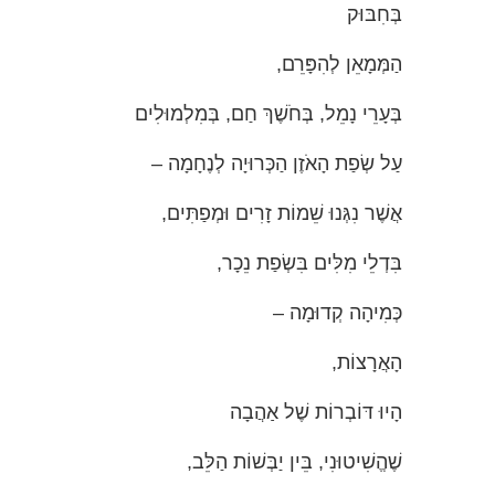
בְּחִבּוּק
הַמְּמָאֵן לְהִפָּרֵם,
בְּעָרֵי נָמֵל, בְּחֹשֶׁךְ חַם, בְּמִלְמוּלִים
עַל שְׂפַת הָאֹזֶן הַכְּרוּיָה לְנֶחָמָה –
אֲשֶׁר נִגְּנוּ שֵׁמוֹת זָרִים וּמְפַתִּים,
בִּדְלֵי מִלִּים בִּשְׂפַת נֵכָר,
כְּמִיהָה קְדוּמָה –
הָאֲרָצוֹת,
הָיוּ דּוֹבְרוֹת שֶׁל אַהֲבָה
שֶׁהֱשִׁיטוּנִי, בֵּין יַבְּשׁוֹת הַלֵּב,