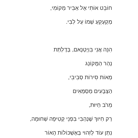
חוֹבֵט אוֹתִי אֶל אַבִּיר מְקוֹמִי,
מְקַעְקֵעַ שְׁמוֹ עַל לִבִּי.
הִנֵּה אֲנִי בִּוְיֶטְנָאם, בְּדֶלְתַּת
נְהַר הַמֶּקוֹנְג
מְאוֹת סִירוֹת סְבִיבִי,
הַצְּבָעִים מְסַמְּאִים
מֵרֹב חַיּוּת,
רַק חִיּוּךְ שֶׁנְהַבִּי בִּפְנֵי קְטִיפָה שְׁחוּמָה,
נִתַּן עוֹד לְזִהוּי בְּאֶשְׁכּוֹלוֹת הָאוֹר