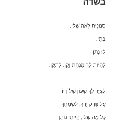
בשדה
סְנוּנִית לֵאָה שֶׁלִּי,
בִּתִּי,
לוּ נִתַּן
לִהְיוֹת לָךְ מִנְחָת וְקֵן, לְתַקֵּן,
לְצַיֵּר לָךְ שָׁעוֹן שֶׁל דְּיוֹ
עַל פֶּרֶק יָדֵךְ, לְשַׂמְּחֵךְ
כָּל מָה שֶׁלִּי, הָיִיתִי נוֹתֵן