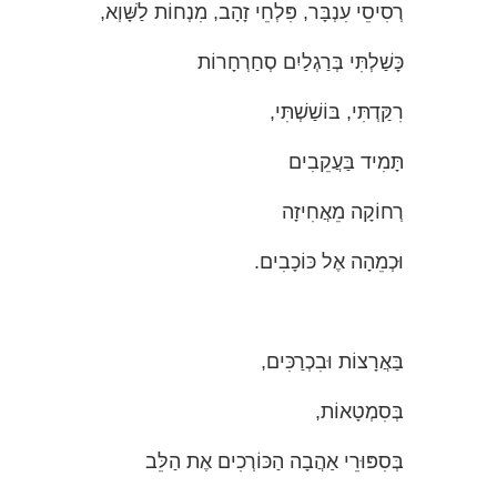
רְסִיסֵי עִנְבָּר, פִּלְחֵי זָהָב, מִנְחוֹת לַשָּׁוְא,
כָּשַׁלְתִּי בְּרַגְלַיִם סְחַרְחָרוֹת
רִקַּדְתִּי, בּוֹשַׁשְׁתִּי,
תָּמִיד בַּעֲקֵבִים
רְחוֹקָה מֵאֲחִיזָה
וּכְמֵהָה אֶל כּוֹכָבִים.
בַּאֲרָצוֹת וּבִכְרַכִּים,
בְּסִמְטָאוֹת,
בְּסִפּוּרֵי אַהֲבָה הַכּוֹרְכִים אֶת הַלֵּב