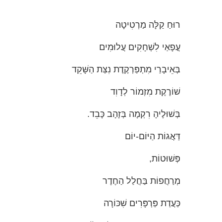
רוּחַ קַלָּה מַרְטִיטָה
עֳפָאַי לִשְׁחָקִים עֲלוּמִים
בְּאֵיבָרַי מִתְפַּרְקֶדֶת נִצַּת הַשָּׁקֵד
שׁוֹרֶקֶת מִזְמוֹר לְדָוִד
בְּשׁוּלֶיהָ רִקְמָה בְּזָהָב כָּבֵד.
דַּאֲגוֹת הַיּוֹם-יוֹם
פְּשׁוּטוֹת,
מְרַחֲפוֹת בַּחֲלַל הַחֶדֶר
כַּעֲדַת פַּרְפָּרִים שִׁכּוֹרָה