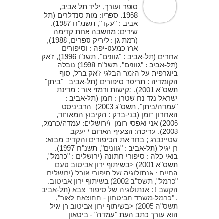
סופר ועורך, יליד תל אביב,
1968. ספריו: מות סנדלרים (תל
אביב : "עקד", תשמ"ח 1987).
שירים: מחשבה אחת קדימה
(רמת גן : ליריק ספרים, 1988),
ארז כמעט-יפה : וסיפורים
אחרים (תל-אביב : "גוונים", תשנ"ו 1996), ז'אק
(תל-אביב : "גוונים", תשנ"ח 1998) נובלה
ביוגרפית על הזמר הבלגי ז'אק ברל, סוף
הקומדיה : תריסר סיפורים (תל-אביב : "ביתן",
תשס"א 2001). נקישות ורמזי אור : מדינת
ישראל נגד נח שטרן : רומן (תל-אביב :
"עמדה/ביתן", תשס"ג 2003) הרביניסט
האחרון רומן (בני-ברק : הקיבוץ המאוחד,
2006) אני ואפסי רומן (ירושלים: עמדה/כרמל,
2008). עריכה: הצעיף האדום /
יעקב
שטיינברג
; בחר את הסיפורים והקדים מבוא:
רן יגיל (תל-אביב : "גוונים", תשנ"ח 1997).
בואי כלה : סיפורי חתונה (ירושלים : "כרמל",
תשס"א 2001) <בשיתוף
ירון אביטוב טעם
החיים : אנתולוגיה של סיפורי אוכל (ירושלים :
"כרמל", תשס"ב 2002) בשיתוף
ירון אביטוב.
הקשב ! : אנתולוגיה של סיפורי צבא (תל-אביב
: "כרמל-משרד הביטחון - ההוצאה לאור",
תשס"ה 2005) <בשיתוף
ירון אביטוב
רן יגיל
הוא עורך כתב העת "עמדה" - ביטאון