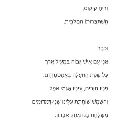
וְרֵיחַ קוֹקוֹס,
הִשְׁתַּבְּרוּתוֹ הַחֲלָבִית,
וּכְבָר
אֲנִי עִם אִישׁ גָּבוֹהַּ בִּמְעִיל אָרֹךְ
עַל שְׂפַת הַתְּעָלָה בְּאַמְסְטֶרְדָּם,
פָּנָיו חִוְּרִים, עֵינָיו אֲגַמֵּי אֹפֶל,
וְהַשֶּׁמֶשׁ שׁוֹתֶתֶת עָלֵינוּ שְׁנִי-דִּמְדּוּמִים
מְשַׁלַּחַת בָּנוּ מֶתֶק אֲבַדּוֹן.