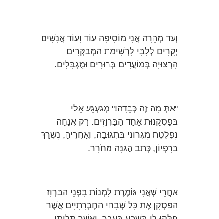
וְעַד מְהֵרָה אֲנִי מוֹסִיפָה עוֹד וָעוֹד אֲנָשִׁים
יְקָרִים לְלִבִּי לִרְשִׁימַת הַמְּבַקְּרִים
הָרְצוּיָה בְּמוֹעֲדִים בְּרוּרִים וּמֻגְבָּלִים.
"אַתְּ מָה זֶה כְּבֵדָה!" מְגַעְגֵּעַ אֵלַי
בְּפַסְקָנוּת אַחַד הַבַּרְוָזִים. רַק אֲנָחָה
נִפְלֶטֶת מִגְּרוֹנִי בִּתְגוּבָה, וְאַחֲרֶיהָ, נִשְׂרָךְ
בְּרִפְיוֹן, כְּתַב הֲגַנָּה מְחֹרָר.
אַחֲרֵי שֶׁאֲנִי גּוֹמֶרֶת לִמְנוֹת בִּפְנֵי הַבַּרְוָז
הַפַּסְקָן אֶת כָּל שְׁבָחַי הַחֶבְרָתִיִּים אֲשֶׁר
חֻלְּקוּ לִי בְּשֶׁפַע בֶּעָבָר, וַאֲשֶׁר תָּלִיתִי