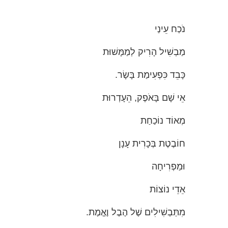
נֹכַח עֵינַי
מַבְשִׁיל הָרִיק לְמַמָּשׁוּת
כָּבֵד כִּפְעִימַת בָּשָׂר.
אֵי שָׁם בָּאֹפֶק, הֵעָדְרוּת
מְאוֹד נוֹכַחַת
חוֹבֶטֶת בְּכָרִית עָנָן
וּמַפְרִיחָה
אֵדֵי נוֹצוֹת
מִתַּבְשִׁילִים שֶׁל הֶבֶל וֶאֱמֶת.