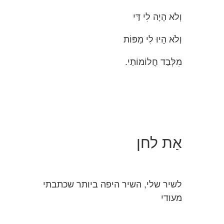
וְלֹא הָיָה לִי דַּי
וְלֹא הָיוּ לִי מַפּוֹת
מִלְּבַד חֲלוֹמוֹתַי.
אַת לחן
לשיר שלי, השיר היפה ביותר שכתבתי
מעודי