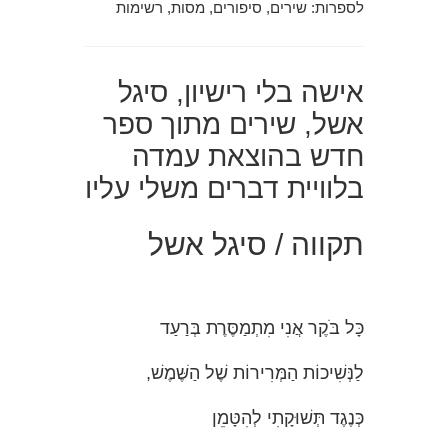
לספרות: שירים, סיפורים, מסות, רשימות
אישה בלי רישיון, סיגל
אשל, שירים מתוך ספר
חדש בהוצאת עמדה
בלוויית דברים משלי עליו
תקווה / סיגל אשל
כָּל בֹּקֶר אֲנִי מִתְמַסֶּרֶת בְּרַעַד
לַנְּשִׁיכוֹת הַמְּרִירוֹת שֶׁל הַשֶּׁמֶשׁ,
כְּנֶגֶד תְּשׁוּקָתִי לְהִטָּמֵן