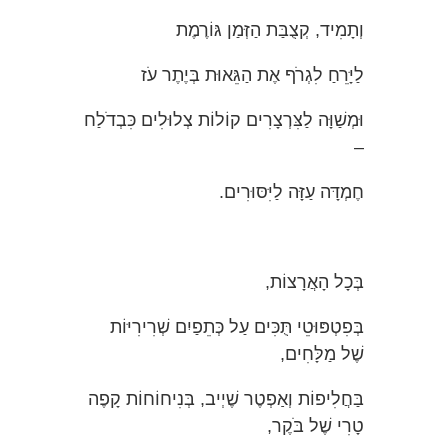
וְתָמִיד, קְצֻבַּת הַזְּמַן גּוֹרֶמֶת
לַיָּרֵחַ לִגְרֹף אֶת הַגֵּאוּת בְּיֶתֶר עֹז
וּמְשַׁוָּה לַצִּרְצָרִים קוֹלוֹת צְלוּלִים כִּבְדֹלַח
–
חֶמְדָּה עַזָּה לַיִּסּוּרִים.
בְּכָל הָאֲרָצוֹת,
בְּפִטְפּוּטֵי תֻּכִּים עַל כְּתֵפַיִם שְׁרִירִיּוֹת
שֶׁל מַלָּחִים,
בַּחֲלִיפוֹת וְאַפְטֶר שֶׁיְיב, בְּנִיחוֹחוֹת קָפֶה
טָרִי שֶׁל בֹּקֶר,