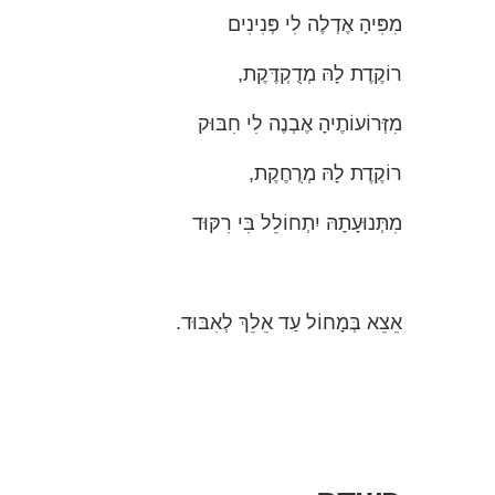
מִפִּיהָ אֶדְלֶה לִי פְּנִינִים
רוֹקֶדֶת לָהּ מְדֻקְדֶּקֶת,
מִזְּרוֹעוֹתֶיהָ אֶבְנֶה לִי חִבּוּק
רוֹקֶדֶת לָהּ מְרֻחֶקֶת,
מִתְּנוּעָתָהּ יִתְחוֹלֵל בִּי רִקּוּד
אֵצֵא בְּמָחוֹל עַד אֵלֵךְ לְאִבּוּד.