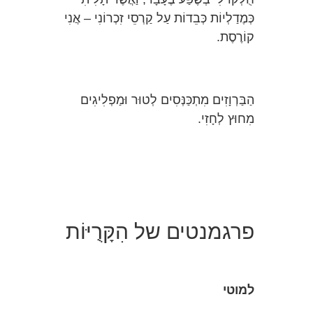
כְּמֶדַלְיוֹת כְּבֵדוֹת עַל קַרְסֵי זִכְרוֹנִי – אֲנִי
קוֹרֶסֶת.
הַבַּרְוָזִים מִתְכַּנְּסִים לְטוּר וּמַפְלִיגִים
מִחוּץ לְחָזִי.
פרגמנטים של הִקָּרֻיּוֹת
למוטי