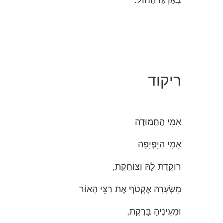
בְּאַרְגַּז הַחוֹל.
ריקוד
אִמִּי הַחֲמוּדָה
אִמִּי הַיָּפְיָפָה
רוֹקֶדֶת לָהּ וְצוֹחֶקֶת,
מִשְּׂעָרָהּ אֶקְטֹף אֶת רַצֵּי הָאוֹר
וּמֵעֵינֶיהָ בָּרֶקֶת,