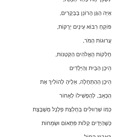
אַיֵּה הַגַּן הָרוֹנֵן בַּבְּקָרִים,
פּוֹקֵחַ רִבּוֹא עֵינַיִם יְרֻקּוֹת,
עֲרוּגוֹת הַמֹּר,
חֶלְקוֹת הָאֱלֹהִים הַקְּטַנּוֹת,
הֵיכָן הַבַּיִת וְהַיְּלָדִים
הֵיכָן הַהַתְחָלָה, אֵלֶיהָ לְהוֹלִיךְ אֶת
הַכְּאֵב, לְהַפְשִׁילוֹ לְאָחוֹר
כְּמוֹ שַׁרְווּלִים בְּחֻלְצַת פְלָנֶל מְשֻׁבֶּצֶת
כְּשֶׁהַיָּדַיִם קַלּוֹת פִּתְאוֹם וּשְׂמֵחוֹת