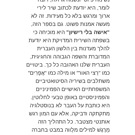
לומר, היא יודעת לכתוב שיר לירי
ארוך ומרגש בלא כל מעידות. זה לא
מעשה אמנות פשוט. גם בספר הזה,
"אישה בלי רישיון"
היא מוכיחה כי
בשפתה השירית המדויקת היא יודעת
להלך מעדנות בין הלשון העברית
המדוברת והשפה הגבוהה והחגיגית,
העברית שלנו האהובה כל כך. ביטויים
כמו "רַצי האור" או מילה כמו "אֲפָרִים"
משתלבים בשיריה הסיטואטיביים
המשפחתיים האישיים הפמיניניים
והפמיניסטיים באופן טבעי לחלוטין.
היא כותבת על העבר לא בנוסטלגיה
מתקתקה ודביקה, אלא עם המון רגש
אותנטי מצטבר. כל התהליך הזה
מֵרֶגֶשׁ למילים מלֻווה במבט בחברה