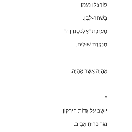
פּוֹרְצֶלָן נַעֲמָן
בְּשָׁחֹר-לָבָן,
מַעֲרֶכֶת "אָלֶכְּסַנְדְרָה"
מְנֻקֶּדֶת שׁוּלַיִם,
אֶהְיֶה אֲשֶׁר אֶהְיֶה.
*
יוֹשֵׁב עַל גְּדוֹת הַיַּרְקוֹן
נִגָּר כְּרוּחַ אָבִיב.