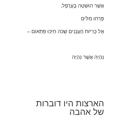
אֲשֶׁר הוּשְׁטָה בָּעֲרָפֶל,
פָּרְחוּ מִלִּים
אֶל כָּרִיּוֹת הָעֲנָנִים שֶׁכֹּה חִיְּכוּ פִּתְאוֹם –
נִהְיֶה אֲשֶׁר נִהְיֶה
הארצות היו דוברות
של אהבה