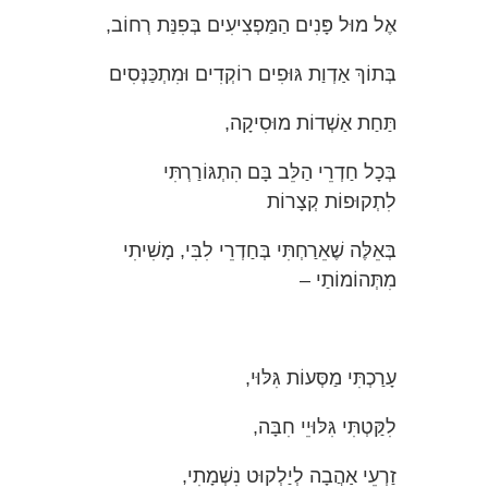
אֶל מוּל פָּנִים הַמַּפְצִיעִים בְּפִנַּת רְחוֹב,
בְּתוֹךְ אַדְוַת גּוּפִים רוֹקְדִים וּמִתְכַּנְּסִים
תַּחַת אַשְׁדוֹת מוּסִיקָה,
בְּכָל חַדְרֵי הַלֵּב בָּם הִתְגּוֹרַרְתִּי
לִתְקוּפוֹת קְצָרוֹת
בְּאֵלֶּה שֶׁאֵרַחְתִּי בְּחַדְרֵי לִבִּי, מָשִׁיתִי
מִתְּהוֹמוֹתַי –
עָרַכְתִּי מַסְּעוֹת גִּלּוּי,
לִקַּטְתִּי גִּלּוּיֵי חִבָּה,
זַרְעֵי אַהֲבָה לְיַלְקוּט נִשְׁמָתִי,