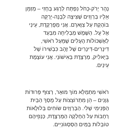
נָהָר יָרֹק-כָּחֹל נִפְתָּח לְרֶגַע בְּחָזִי – מְזַמֵּן
אֵלָיו בַּרְוָזִים שֶׁצִּיצָה לְבָנָה-יְרֻקָּה
בּוֹהֶקֶת עַל צַוָּארָם. אֲנִי מְפֻרְקֶדֶת, עֵינַי
אֶל עָל. הַשֶּׁמֶשׁ מַבְלִיחָה מִבַּעַד
לְאֶשְׁכּוֹלוֹת הֶעָלִים שֶׁמֵּעַל רֹאשִׁי,
דִּינָרִים-דִּינָרִים שֶׁל זָהָב כִּבְשִׁירוֹ שֶׁל
בְּיָאלִיק, מְרַצֶּדֶת בְּאִישׁוֹנַי. אֲנִי עוֹצֶמֶת
עֵינַיִם.
רֹאשִׁי מִתְמַלֵּא מוֹךְ מוּאָר, רְצוּף פְּרוּדוֹת
גְּוָנִים – הֵן מִתְרוֹצְצוֹת עַל מָסַךְ הַבַּיִת
הַפְּנִימִי שֶׁלִּי. הַבַּרְוָזִים שׂוֹחִים בְּלוּלָאוֹת
רְחָבוֹת עַל הַחֶלְקָה הַמְּרַצֶּדֶת, כַּנְפֵיהֶם
טוֹבְלוֹת בַּמַּיִם הַסַּסְגּוֹנִיִּים.