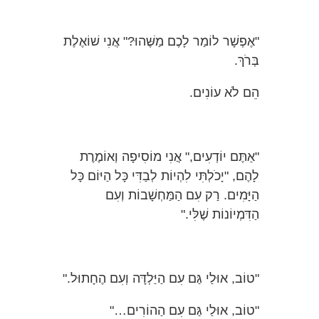
"אֶפְשָׁר לוֹמַר לָכֶם מַשֶּׁהוּ?" אֲנִי שׁוֹאֶלֶת
בְּרֹךְ.
הֵם לֹא עוֹנִים.
"אַתֶּם יוֹדְעִים," אֲנִי מוֹסִיפָה וְאוֹמֶרֶת
לָהֶם, "יָכֹלְתִּי לִהְיוֹת לְבַדִּי כָּל הַיּוֹם כָּל
הַיָּמִים. רַק עִם הַמַּחְשָׁבוֹת וְעִם
הַדִּמְיוֹנוֹת שֶׁלִּי."
"טוֹב, אוּלַי גַּם עִם הַיַּלְדָּה וְעִם הֶחָתוּל."
"טוֹב, אוּלַי גַּם עִם הַהוֹרִים…"