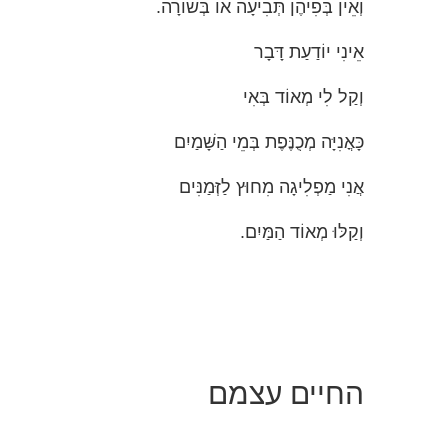
וְאֵין בְּפִיהֶן תְּבִיעָה אוֹ בְּשׂוֹרָה.
אֵינִי יוֹדַעַת דָּבָר
וְקַל לִי מְאוֹד בְּאִי
כָּאֳנִיָּה מְכֻנֶּפֶת בְּמֵי הַשָּׁמַיִם
אֲנִי מַפְלִיגָה מִחוּץ לַזְּמַנִּים
וְקַלּוּ מְאוֹד הַמַּיִם.
החיים עצמם