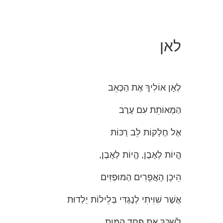
לאן
לְאָן אוֹלִיךְ אֶת הַכְּאֵב
הַמְּאוֹתֵת עִם עֶרֶב
אֶל חֶלְקוֹת לֵב רַכּוֹת
הֱיוֹת לְאֶבֶן, הֱיוֹת לְאֶבֶן,
הֵיכָן הָאֲפָרִים הַמּוּפַזִּים
אֲשֶׁר שִׁוִּיתִי לְנֶגְדִּי בְּלֵילוֹת יַלְדוּת
לְשַׁכֵּךְ אֶת פַּחַד הַמָּוֶת,