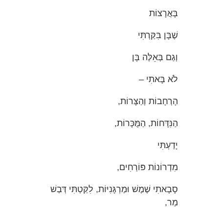
בָּאֲרָצוֹת
שֶׁבָּן בִּקַּרְתִּי
וְגַם בְּאֵלֶּה בָּן
לֹא בָּאתִי –
הָרְחָבוֹת וְהַצָּרוֹת,
הַנִּדָּחוֹת, הַמֻּכָּרוֹת,
יָדַעְתִּי
מִדְרוֹנוֹת פּוֹרְחִים,
סָבָאתִי שֶׁמֶשׁ וּמַרְגָּנִיּוֹת, לִקַּטְתִּי דְּבַשׁ
מַר,