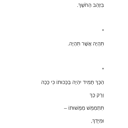
בִּזְהַב הַחֹשֶׁךְ.
*
תִּהְיֶה אֲשֶׁר תִּהְיֶה.
*
הַכָּךְ תָּמִיד יִהְיֶה בְּכָּכוּתוֹ כִּי כָּכָה
וְרַק כָּךְ
תִּתְמַמֵּשׁ מַמָּשׁוּתוֹ –
וּמִיָּדְךָ,