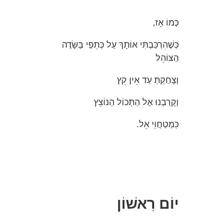
כְּמוֹ אָז,
כְּשֶׁהִרְכַּבְתִּי אוֹתָךְ עַל כְּתֵפַי בַּשָּׂדֶה
הַצּוֹהֵל
וְצָחַקְתְּ עַד אֵין קֵץ
וְקָרַבְנוּ אֶל הַתְּכוֹל הַנּוֹצֵץ
כִּמְטַחֲוֵי אֵל.
יוֹם רִאשׁוֹן