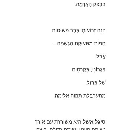
בִּבְצֵק הָאֲדָמָה.
הִנֵּה זְרוֹעוֹתַי כְּבָר פְּשׁוּטוֹת
חַפּוֹת מִתְּעוּקַת הַגְשָׁמָה –
אֲבָל
בִּגְרוֹנִי, בִּקְרָסִים
שֶׁל בַּרְזֶל,
מִתְעַרְבֶּלֶת תִּקְוָה אַלִּימָה.
סיגל אשל
היא משוררת עם אורך
נשימה פיוטי ונשמה גדולה, רוצה