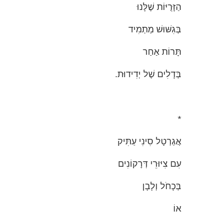
הַזָּרֻיּוֹת שֶׁלָּנוּ
בְּגִשּׁוּשׁ מַתְמִיד
תָּרוֹת אַחַר
בְּדָלִים שֶׁל יְדִידוּת.
*
אֲגַרְטָל סִינִי עַתִּיק
עִם צִיּוּרֵי דְּרָקוֹנִים
בְּכָחֹל וְלָבָן
אוֹ