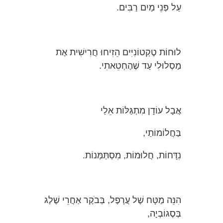
עַל פְּנֵי מַיִם רַבִּים.
לוּחוֹת טֶקְטוֹנִיִּים הֵזִיחוּ חֲרִישִׁית אֶת
מַסְלוּלִי עַד שֶׁהֶחְטֵאתִי.
אֲבָל עוֹדָן מִתְגַּלּוֹת אֵלַי
בַּחֲלוֹמוֹתַי,
נִדָּחוֹת, חֲלוּמוֹת, מִסְתַּמְּנוֹת.
הִנֵּה מַטָּח שֶׁל עֲרָפֶל, בְּבֹקֶר אַחֲרֵי שֶׁלֶג
בְּסֶגוֹבְיָה,