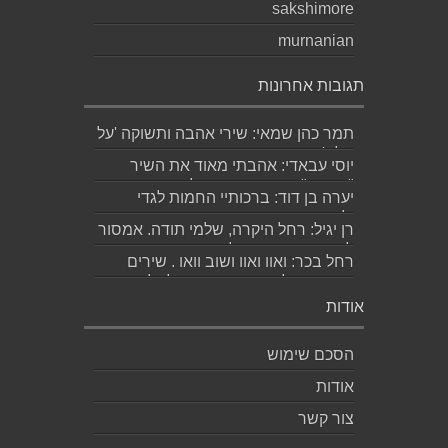
sakshimore
murnanian
תגובות אחרונות
תמר כהן שמאי: שירי אהבה ותשוקה 'על
מלא' , יפהפיים אהבתי במיוחד את
יוסי עבאדי: אהבתי מאוד את השיר
'סחף' תו...
"השקה". יש בו פיכחון של אדם המביט
יערה בן דוד: ברכותיי החמות לגדי
בזמן שח...
ולאהובה האהובה המעוטרת בזר שירים
רן יגיל: רחל היקרה, שלמי תודה. אמסור
יפה ומרג...
לגד היקר. שבת שלום. רן...
רחל בכר: ואוו ואוו ושוב וואו . שירים
מרחיבים לב ותקווה, בנויים לתלפיו...
אודות
הסכם שימוש
אודות
צור קשר