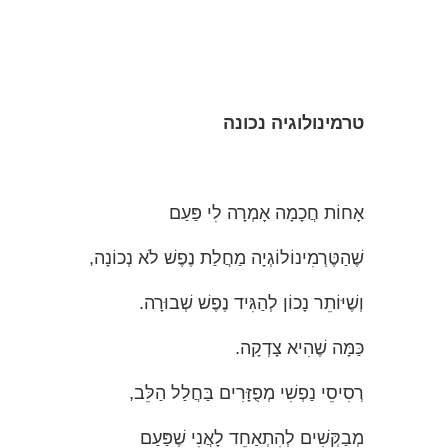
טרמינולוגיה
נכונה
אָחוֹת חֲכָמָה אָמְרָה לִי פַּעַם
שֶׁהַטֶּרְמִינוֹלוֹגְיָה מַחֲלַת נֶפֶשׁ לֹא נְכוֹנָה,
וְשֶׁיּוֹתֵר נָכוֹן לְהַגִּיד נֶפֶשׁ שְׁבוּרָה.
כַּמָּה שֶׁהִיא צָדְקָה.
רְסִיסֵי נַפְשִׁי מְפֻזָּרִים בַּחֲלַל הַלֵּב,
מְבַקְּשִׁים לְהִתְאַחֵד לָאֲנִי שֶׁפַּעַם