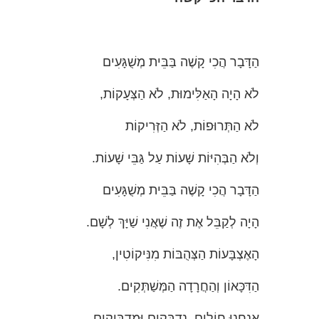
הַדָּבָר הֲכִי קָשֶׁה בַּבֵּית מְשֻׁגָּעִים
לֹא הָיָה הָאַלִּימוּת, לֹא הַצְּעָקוֹת,
לֹא הַתְּרוּפוֹת, לֹא הַזְּרִיקוֹת
וְלֹא הַבְּהִיּוֹת שָׁעוֹת עַל גַּבֵּי שָׁעוֹת.
הַדָּבָר הֲכִי קָשֶׁה בַּבֵּית מְשֻׁגָּעִים
הָיָה לְקַבֵּל אֶת זֶה שֶׁאֲנִי שַׁיָּךְ לְשָׁם.
הָאֶצְבָּעוֹת הַצְּהֻבּוֹת מִנִּיקוֹטִין,
הַדִּכָּאוֹן וְהַחֲרָדָה הַמְּשַׁתְּקִים.
אֲנַחְנוּ חוֹלִים, נִדְבָּקִים וּמַדְבִּיקִים