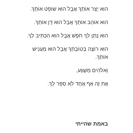
הוּא יָצַר אוֹתְךָ אֲבָל הוּא שׁוֹפֵט אוֹתְךָ.
הוּא אוֹהֵב אוֹתְךָ אֲבָל הוּא דָּן אוֹתְךָ.
הוּא נָתַן לְךָ חֹפֶשׁ אֲבָל הוּא הִכְתִּיב לְךָ.
הוּא רוֹצֶה בְּטוֹבָתְךָ אֲבָל הוּא מַעֲנִישׁ
אוֹתְךָ.
וֵאלֹהִים מְשֻׁגָּע,
אֶת זֶה אַף אֶחָד לֹא סִפֵּר לְךָ.
באמת
שהייתי