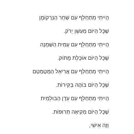
הָיִיתִי מִתְחַלֵּף עִם שַׁחַר הַנַּרְקוֹמָן
שֶׁכָּל הַיּוֹם מְעַשֵּׁן יָרֹק.
הָיִיתִי מִתְחַלֵּף עִם עָמִית הַשְּׁמֵנָה
שֶׁכָּל הַיּוֹם אוֹכֶלֶת מָתוֹק.
הָיִיתִי מִתְחַלֵּף עִם אֲרִיאֵל הַמְּטֻמְטָם
שֶׁכָּל הַיּוֹם בּוֹהֶה בַּקִּירוֹת.
הָיִיתִי מִתְחַלֵּף עִם עֵדֶן הַבּוּלֵמִית
שֶׁכָּל הַיּוֹם מְקִיאָה תְּרוּפוֹת.
וְזֶה אִישִׁי,