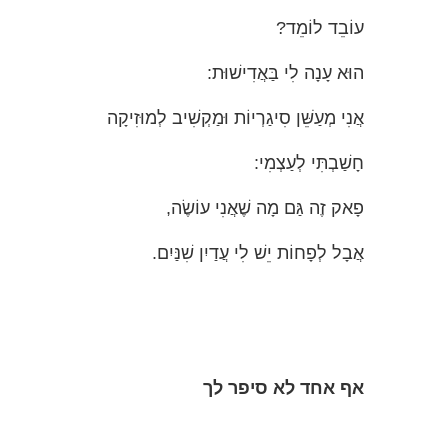
עוֹבֵד לוֹמֵד?
הוּא עָנָה לִי בַּאֲדִישׁוּת:
אֲנִי מְעַשֵּׁן סִיגַרְיוֹת וּמַקְשִׁיב לְמוּזִיקָה
חָשַׁבְתִּי לְעַצְמִי:
פָאק זֶה גַּם מָה שֶׁאֲנִי עוֹשֶׂה,
אֲבָל לְפָחוֹת יֵשׁ לִי עֲדַיִן שִׁנַּיִם.
אף
אחד
לא
סיפר
לך