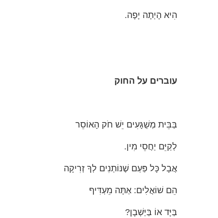
הִיא הָיְתָה יָפָה.
עוברים
על
החוק
בַּבֵּית מְשֻׁגָּעִים יֵשׁ חֹק הָאוֹסֵר
לְקַיֵּם יַחֲסֵי מִין.
אֲבָל כָּל פַּעַם שֶׁנּוֹתְנִים לְךָ זְרִיקָה
הֵם שׁוֹאֲלִים: אַתָּה מֵעְדִּיף
בַּיָּד אוֹ בַּיַּשְׁבָן?