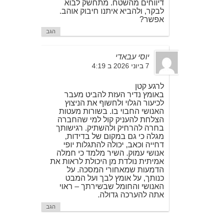
דיווחים מהשטח. מתחשק לבוא
לבקר, ולהביא איתנו חיבוק אוהב.
אפשר?
הגב
יוסי עבאדי
7 ביוני 2026 ב 4:19
לרגע קטן
באומץ נדיר העזת להביט מעבר
לכיעור הגלוי ולחשוף את הניצוץ
האנושי החבוי בו. בשורות מעטות
הצלחת להעניק קול למי שהחברה
בחרה להרחיק ולהשתיק. רגישותך
מגלה כי גם במקום של בדידות,
דחייה וכאב, יכולה להתגלות יופי
אנושי עמוק. השיר מלמד כי חמלה
אמיתית נולדת מן היכולת לראות את
הדמעות שמאחורי המסכה. על
כנותך, על אומץ לבך ועל המבט
האנושי והחומל שבשירתך – ראוי
אתה להערכה גדולה.
הגב