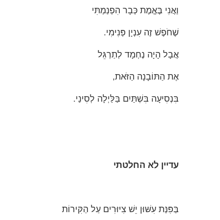
וַאֲנִי בֶּאֱמֶת כְּבָר הִפְנַמְתִּי
שֶׁחֹפֶשׁ זֶה עִנְיָן פְּנִימִי.
אֲבָל הָיָה נֶחְמָד לְתַרְגֵּל
אֶת הַתּוֹבָנָה הַזֹּאת,
בִּנְסִיעָה בִּשְׁתַּיִם בַּלַּיְלָה לְסִינַי.
עדיין
לא
החלטתי
בַּפִּנַּת עִשּׁוּן יֵשׁ צִיּוּרִים עַל הַקִּירוֹת