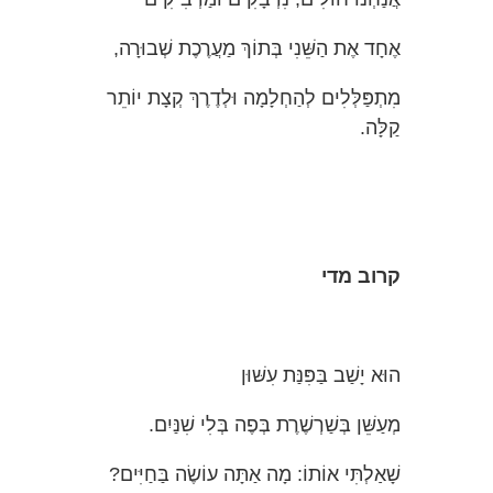
אֶחָד אֶת הַשֵּׁנִי בְּתוֹךְ מַעֲרֶכֶת שְׁבוּרָה,
מִתְפַּלְּלִים לְהַחְלָמָה וּלְדֶרֶךְ קְצָת יוֹתֵר
קַלָּה.
קרוב
מדי
הוּא יָשַׁב בַּפִּנַּת עִשּׁוּן
מְעַשֵּׁן בְּשַׁרְשֶׁרֶת בְּפֶה בְּלִי שִׁנַּיִם.
שָׁאַלְתִּי אוֹתוֹ: מָה אַתָּה עוֹשֶׂה בַּחַיִּים?