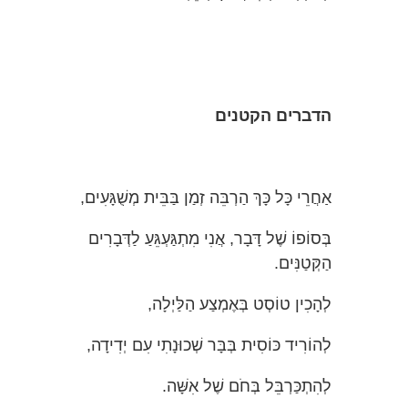
הדברים
הקטנים
אַחֲרֵי כָּל כָּךְ הַרְבֵּה זְמַן בַּבֵּית מְשֻׁגָּעִים,
בְּסוֹפוֹ שֶׁל דָּבָר, אֲנִי מִתְגַּעְגֵּעַ לַדְּבָרִים
הַקְּטַנִּים.
לְהָכִין טוֹסְט בְּאֶמְצַע הַלַּיְלָה,
לְהוֹרִיד כּוֹסִית בְּבָּר שְׁכוּנָתִי עִם יְדִידָה,
לְהִתְכַּרְבֵּל בְּחֹם שֶׁל אִשָּׁה.