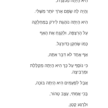
הִיא הָיְתָה מְכֹעֶרֶת,
וְהָיָה לָהּ שָׂפָם אָרֹךְ יוֹתֵר מִשֶּׁלִּי.
הִיא הָיְתָה נוֹהֶגֶת לִירֹק בַּמַּחְלָקָה
עַל הָרִצְפָּה, וּלְקַנֵּחַ אֶת הָאַף
כְּמוֹ שַׂחְקַן כַּדּוּרֶגֶל.
אַף אֶחָד לֹא דִּבֵּר אִתָּהּ,
כִּי נוֹסָף עַל כָּךְ הִיא הָיְתָה מְקַלֶּלֶת
וּמַרְבִּיצָה.
אֲבָל לִפְעָמִים הִיא הָיְתָה בּוֹכָה,
בֶּכִי אֲמִתִּי, עֶצֶב טָהוֹר,
וּלְרֶגַע קָטָן,