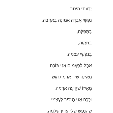
יָדַעְתִּי הֵיטֵב.
נַפְשִׁי אִבְּדָה אֱמוּנָה בָּאַהֲבָה,
בַּתְּפִלָּה,
בַּתִּקְוָה,
בְּנַפְשִׁי עַצְמָהּ.
אֲבָל לִפְעָמִים אֲנִי בּוֹכֶה
מֵאֵיזֶה שִׁיר אוֹ מִתְרַגֵּשׁ
מֵאֵיזוֹ שְׁקִיעָה אֲדֻמָּה,
וְכָכָה אֲנִי מַזְכִּיר לְעַצְמִי
שֶׁהַנֶּפֶשׁ שֶׁלִּי עֲדַיִן שְׁלֵמָה.