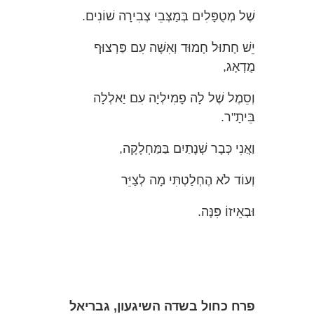
שֶׁל מְטֻפָּלִים בְּמַצְּבֵי צְבִירָה שׁוֹנִים.
יֵשׁ חָתוּל חָמוּד וְאִשָּׁה עִם פַּרְצוּף
מֻדְאָג,
וְסֵמֶל שֶׁל לָה פָמִילְיָה עִם יַאלְלָה
בֵּיתָ"ר.
וַאֲנִי כְּבָר שְׁנָתַיִם בַּמַּחְלָקָה,
וְעוֹד לֹא הֶחְלַטְתִּי מָה לְצַיֵּר
וּבְאֵיזוֹ פִּנָּה.
פרח כחול בשדה השיגעון, גבריאל