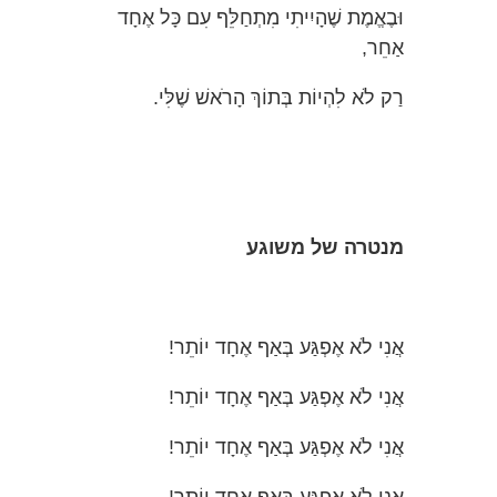
וּבֶאֱמֶת שֶׁהָיִיתִי מִתְחַלֵּף עִם כָּל אֶחָד
אַחֵר,
רַק לֹא לִהְיוֹת בְּתוֹךְ הָרֹאשׁ שֶׁלִּי.
מנטרה
של
משוגע
אֲנִי לֹא אֶפְגַּע בְּאַף אֶחָד יוֹתֵר!
אֲנִי לֹא אֶפְגַּע בְּאַף אֶחָד יוֹתֵר!
אֲנִי לֹא אֶפְגַּע בְּאַף אֶחָד יוֹתֵר!