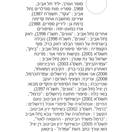
סופר ועורך, יליד תל אביב,
1968. ספריו: מות סנדלרים (תל
אביב : "עקד", תשמ"ח 1987).
שירים: מחשבה אחת קדימה
(רמת גן : ליריק ספרים, 1988),
ארז כמעט-יפה : וסיפורים
אחרים (תל-אביב : "גוונים", תשנ"ו 1996), ז'אק
(תל-אביב : "גוונים", תשנ"ח 1998) נובלה
ביוגרפית על הזמר הבלגי ז'אק ברל, סוף
הקומדיה : תריסר סיפורים (תל-אביב : "ביתן",
תשס"א 2001). נקישות ורמזי אור : מדינת
ישראל נגד נח שטרן : רומן (תל-אביב :
"עמדה/ביתן", תשס"ג 2003) הרביניסט
האחרון רומן (בני-ברק : הקיבוץ המאוחד,
2006) אני ואפסי רומן (ירושלים: עמדה/כרמל,
2008). עריכה: הצעיף האדום /
יעקב
שטיינברג
; בחר את הסיפורים והקדים מבוא:
רן יגיל (תל-אביב : "גוונים", תשנ"ח 1997).
בואי כלה : סיפורי חתונה (ירושלים : "כרמל",
תשס"א 2001) <בשיתוף
ירון אביטוב טעם
החיים : אנתולוגיה של סיפורי אוכל (ירושלים :
"כרמל", תשס"ב 2002) בשיתוף
ירון אביטוב.
הקשב ! : אנתולוגיה של סיפורי צבא (תל-אביב
: "כרמל-משרד הביטחון - ההוצאה לאור",
תשס"ה 2005) <בשיתוף
ירון אביטוב
רן יגיל
הוא עורך כתב העת "עמדה" - ביטאון