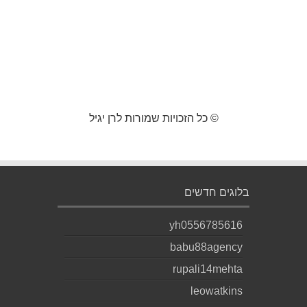
© כל הזכויות שמורות לרן יגיל
בלוגים חדשים
yh0556785616
babu88agency
rupali14mehta
leowatkins