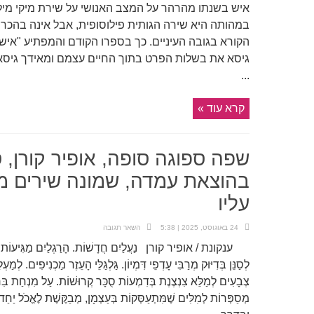
איש בשנתו מהרהר על המצב האנושי על שירת מיקי מיל
במהותה היא שירה הגותית פילוסופית, אבל אינה בהכ
גיסא את בשלות הפרט בתוך החיים עצמם ומאידך גיסא 
...
קרא עוד »
שפה ספוגה סופה, אופיר קורן, 
בהוצאת עמדה, שמונה שירים מתו
עליו
24 באוגוסט, 2025 | 5:38
השאר תגובה
ענקונת / אופיר קורן נַעֲלַיִם חֲדָשׁוֹת. הָרַגְלַיִם מַגִּיעוֹת לַדְּו
לְסַנֵּן בְּדִיּוּק מְרַבִּי עָדְפֵי דִּמְיוֹן. גַּלְגַּלֵּי הָעֵזֶר מַכְנִיפִים. לְמ
צְבָעִים לְמַלֵּא צִנְצֶנֶת בְּדִמְעוֹת סֻכָּר קְרוּשׁוֹת. עַל מִנְחַת בִּרְכּ
מְסַפְּרוֹת לְמִלִּים שֶׁמִּתְעַסְּקוֹת בְּעַצְמָן, מְבַקֶּשֶׁת לֶאֱכֹל יַחַד 