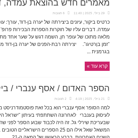
מאמרים חדש בהוצאת עמדה, דבר
29 ביולי, 2025 | 11:40
6 תגובות
כרטיס ביקור, עיונים ביצירתה של יערה בן-דוד, עורך:
עמדה. דברים עליו של חוקרות הספרות הבכירות פרופ' זיו
מלאה מתוכו של עופר חן, השמה דגש על שער אחד מתוך
"זמן בוֶרטיגו". יצירתה רבת-הפנים של יערה בן-דוד 
בגרמנית ...
קרא עוד »
הספר האדום / אסף ענברי / ביק
21 ביולי, 2025 | 4:19
2 תגובות
למה הסופר אסף ענברי הוא בכל זאת פוסטמודרניסט
לעיסוק בענברי לאחרונה השתתפתי בעיתון "ישראל ה
שבעריכת שירלי גל. זה היה לכבוד שבוע הספר לפני ש
השנים האחרונות, ברבע הראשון של המאה ה-21. ...