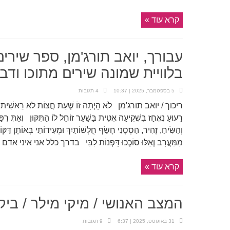
קרא עוד »
עבורך, יואב תורג'מן, ספר שיר
בלוויית שמונה שירים מתוכו ודבר
5 בספטמבר, 2025 | 10:37
4 תגובות
ריכוך / יואב תורג'מן לֹא הָיְתָה זוֹ שְׁעַת חֲצוֹת לֹא רֵאשִׁית הָאָבִ
רָעוּעַ נֶאֱחָז בִּשְׁקִיעָה אִטִּית בַּשַּׁעַר זוֹחֵל לוֹ הַתִּקּוּן וְאַתְּ רִפ
וְהַשִּׂיחַ, זָהִיר, הַסְסָנִי חָשַׂף חֻלְשׁוֹתַיִךְ וּמְעִידוֹתַי בְּאוֹתָן דַּקּוֹ
מִמַּעֲרָב וְאֵלּוּ סוֹכְכוּ דָּפְנוֹת לִבִּי בדרך כלל אני איני 
קרא עוד »
המצב האנושי / מיקי מילר / ביק
31 באוגוסט, 2025 | 6:37
9 תגובות