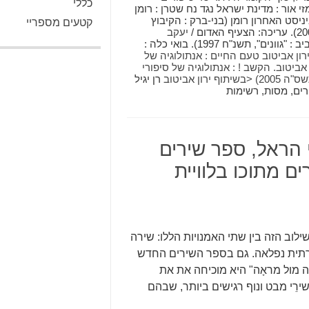
כללי
תשס"א 2001). נקישות ורמזי אור : מדינת ישראל נגד נח שטרן : רומן
"עמדה/ביתן", תשס"ג 2003) הרביניסט האחרון רומן (בני-ברק : הקיבוץ
קטעים מספריי
יעקב
; בחר את הסיפורים והקדים מבוא: רן יגיל (תל-אביב : "גוונים", תשנ"ח 1997). בואי כלה :
רון אביטוב טעם החיים : אנתולוגיה של
 אביטוב. הקשב ! : אנתולוגיה של סיפורי
<בשיתוף
ירון אביטוב
רן יגיל
רים, מסות, רשימות
הראל, ספר שירים
 מתוכו בלוויית
לוב הזה בין שתי האמנויות הללו: שירה
צירתית נפלאה. גם בספר השירים החדש
 מול מראָה" היא מוכיחה את את
ירֵי מבט ונוף רגישים ביותר, שבהם