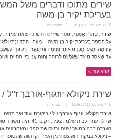
שירים מתוכו ודברים משל המשו
בעריכת יקיר בן-משה
13 באוגוסט, 2025 | 8:45
תגובה אחת
שירה, סֶרְגְ'יוֹ אַפְּטֶר, ספר שירים חדש בהוצאת עמדה
על הספר בעריכת יקיר בן-משה מוזה הִתְלוֹנַנְתִּי וְלֹא דִּמְיַנְתִּ
עֵירֻמָּה וְתִגַּע וְתַכְנִיס אוֹתִי פְּנִימָה וְתִתְנַעֵר רַק כְּדֵי לְשַׁעְבֵּד
עַד שֶׁאַחְלִים עַד שֶׁאֶנְשֹׁם לִרְוָחָה וְהִנֵּה אֲנִי בֵּין הַחַיִּים וְשׁו
קרא עוד »
שירת ניקולא יוזגוף-אורבּך ז"ל /
7 באוגוסט, 2025 | 12:29
תגובה אחת
שהלך עתה לבית עולמו, צעיר
הערכה רבה במשך שנים ובשלושת ספריו האחרונים אפילו
– ניקולא במקור הוא צפתי מן העיר הקדושה שהסופר יהוש