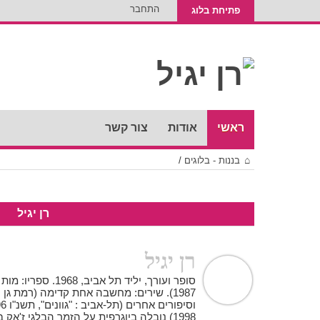
התחבר
פתיחת בלוג
ראשי
אודות
צור קשר
בננות - בלוגים
/
רן יגיל
רן יגיל
סופר ועורך, יליד תל 
1998) נובלה ביוגרפית על הזמר הבלגי ז'אק