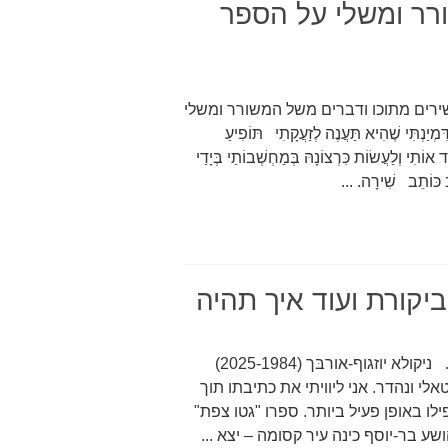
רר ומשלי על הספר
, שירים מתוכו ודברים משל המשורר ומשלי
י שֶׁהִיא תַּעֲנֶה לְזַעֲקָתִי תּוֹפִיעַ
 אוֹתִי וְלַעֲשׂוֹת כִּרְצוֹנָהּ בְּמַחְשְׁבוֹתַי בְּיָדַי
ּב כּוֹתֵב שִׁירָה. ...
 ביקורת ועוד איך תהיה
שירת ניקולא יוזגוף-אורבּך ז"ל / ביקורת ועוד איך תהיה… ניקולא יוזגוף-אורבּך (2025-1984)
, רק בן 41, היה משורר טוטאלי ונהדר. אני ליוויתי את כתיבתו תוך
 באופן פעיל ביותר. ספרו "גטו צפת"
ע בר-יוסף כינה עיר קסומה – יצא ...