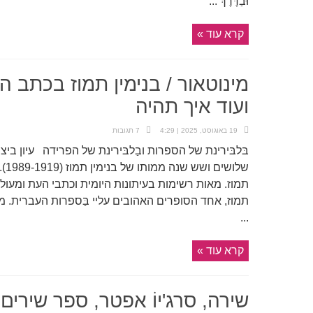
וּבַדֶּרֶךְ ...
קרא עוד »
מינוטאור / בנימין תמוז בכתב 
ועוד איך תהיה
19 באוגוסט, 2025 | 4:29
7 תגובות
בּלבּירינת של הספרות ובַלבּירינת של הפרידה עיון ביצי
שלו
תמוז. מאות רשימות בעיתונות היומית וכתבי העת ומעו
תמוז, אחד הסופרים האהובים עליי בַּספרות העברית. מ
...
קרא עוד »
שירה, סרג'יוֹ אפטר, ספר שירי