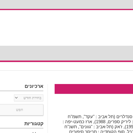
ארכיונים
ארכיונים
אביב, 1968. ספריו: מות סנדלרים (תל אביב : "עקד", תשמ"ח
1987). שירים: מחשבה אחת קדימה (רמת גן : ליריק ספרים, 1988), ארז כמעט-יפה :
קטגוריות
וסיפורים אחרים (תל-אביב : "גוונים", תשנ"ו 1996), ז'אק (תל-אביב : "גוונים", תשנ"ח
 ברל, סוף הקומדיה : תריסר סיפורים