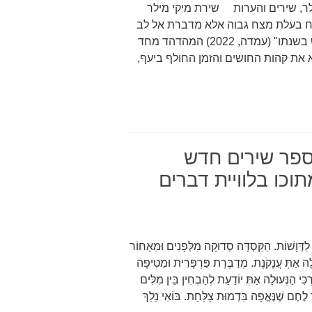
ר, שירים והערות שירת מיקי מילר
רח בעלת מצח גבוה אלא מדברת אל לב
הקורא בגובה העיניים. כך בספרו הקודם והמפתיע "איש בשנתו" (עמדה, 2022) המהדהד מחד
את קהות החושים והזמן החולף ביעף,
ספר שירים חדש
כו בלוויית דברים
ָשׁוֹת. הַקַּסְדָּה סְדוּקָה מִלְּפָנִים וּמֵאָחוֹר
ַעְלָה אַתְּ עֲנָקֹנֶת. מְדַבֶּרֶת פַּרְפָּרִית וּמַטִּיפָה
ִי הַנְּעוּלָה אַתְּ יוֹדַעַת לְהַבְחִין בֵּין מִלִּים
לֶחֶם שֶׁנֶּאֱפָה בִּדְמוּת צַלַּחַת. בּוֹאִי נֵלֵךְ