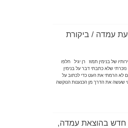
העת עמדה / ביקורת
רותיו של בנימין תמוז רן יגיל חלפו
שים ושש שנה ממותו של בנימין תמוז (1989-1919). נזכרתי שלא כתבתי דבר על בנימין
לם לא הרמתי את העט כדי לכתוב על
י שעשה את הדרך מן הכּנענות הנוקשה
ם חדש בהוצאת עמדה,