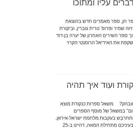
ים עליו ומתוכו
 עופר חן, ספר מאמרים חדש בהוצאת
ה שמיר ופרופ' נורית גוברין, וביקורת
 ספר השירים האחרון של יערה בן-דוד
משקפת את האידיאל הרומנטי הקרוי
ורת ועוד איך תהיה
 מובהק? משאל ספרות כנקודת מוצא
יום" במשאל של מוסף הספרים
התחרבֵּש בעקבות מלחמת ישראל-איראן.
המשאל שאל אילו הם 25 הספרים הישראליים הטובים בעיניכם מתחילת המאה, דהיינו ב-25