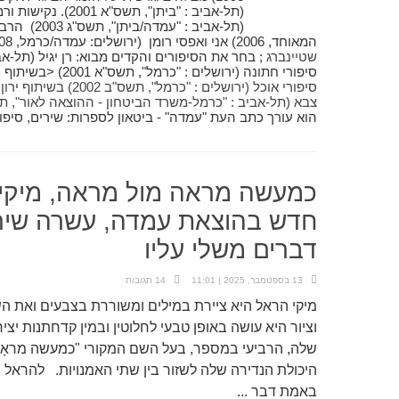
(תל-אביב : "ביתן", 
(תל-אביב : 
המאוחד, 2006) אני ואפסי רומן (ירושלים: עמדה/כרמל, 2008). עריכה: הצעיף האדום /
שטיינברג
סיפורי חתונה (ירושלים : "כרמל", תשס"א 2001) <בשיתוף
י
סיפורי אוכל (ירושלים : "כרמל", תשס"ב 2002) בשיתוף
ירון
צבא (תל-אביב : "כרמל-משרד הביטחון - ההוצאה לאור", תשס"ה 2005) 
הוא עורך כתב העת "עמדה" - ביטאון לספרות: שירים, סיפו
כמעשה מראה מול מראה, מיקי 
חדש בהוצאת עמדה, עשרה שירים
דברים משלי עליו
13 בספטמבר, 2025 | 11:01
14 תגובות
מיקי הראל היא ציירת במילים ומשוררת בצבעים ואת השי
וציור היא עושה באופן טבעי לחלוטין ובמין קדחתנות י
שלה, הרביעי במספר, בעל השם המקורי "כמעשה מראָה
היכולת הנדירה שלה לשזור בין שתי האמנויות. להראל ש
באמת דבר ...