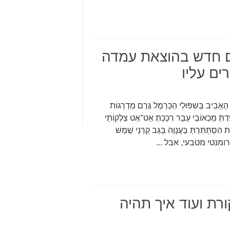
ים חדש בהוצאת עמדה
ים עליו
יב בְּשִׁפּוּלֵי הַכַּרְמֶל גֶּרֶם מַדְרֵגוֹת
ַּדְתְּ מַכְאוֹבֵי עָבָר רִכַּכְתְּ אַט־אַט צַלְּקוֹתַי
ת הִסְתַּתַּרְתְּ בַּעֲנָוָה בְּגַב קַרְנֵי שֶׁמֶשׁ
אדם רומנטי מטבעי, אבל ...
ורת ועוד איך תהיה