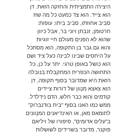
היצירה התמציתית והחזקה הזאת. ז'ן
הוא צייד. הוא צד כמעט כל מה שזז
סביב אחוזתו, סביב ביתו: עופות:
חרטומן, זנבתן ויוני בר, אבל כיוון
שהוא לא הִפנים מעולם חיי זוגיות
והוא גם גבר בן התקופה, הוא מסתכל
על היחסים שבינו לבינה כעל ציד ושם
הוא כושל באופן טרגי. יתר על כן, כל
התחושה הכפרית המתקבלת בנובלה
הזאת היא שמדובר בסוף תקופה, ז'ן
הוא צאצא מנֻוון של דורות ציידים
קודמים והוא כבר חלש, הדם נידלדל.
ממש כמו האנו בסוף "בית בּוּדנבּרוֹק"
לתומאס מאן, או האינדיאנים המנֻוונים
ב"עלים אדומים", סיפורו של ויליאם
פוקנר, מדובר בשרידים לשושלות