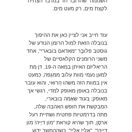
השממה" שהדובר תר במדבר הצחיח
לקצת מים, רק מעט מים.
עוד חייב אני לציין כאן את ההיפוך
בנובלה הזאת למול הרומן הנודע של
גוסטב פלובֶּר "מאדאם בּובארי", אחד
משני הרומנים הקלאסיים של
הריאליזם האיתן במאה ה-19. ז'ן מת
למען נעמי מוות עלוב ממגֵפה, כמעט
אין במוות הזה משהו הֵרואי, והוא עובר
בנובלה באופן מאופק למדי, רגשי אך
מאופק; בעוד שאֶמה בּובארי,
המבקשת את חופש האהבה שלה,
מתה בדרמטיות פתטית ושתיית רעל
ארסֶן, תוך שהיא קוראת "מוֹן דיֶיה! מוֹן
דיֶיה!", "אלי! אלי!", כשההמשך ידוע