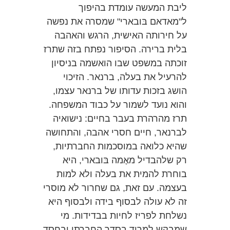
ליבת המעשה עומדת בהיפוך
ל"מאדאם בּובארי" שמסרה את נפשה
על חירותה האישית, הרגש והאהבה
בלית ברירה. הסיפור נפתח בזה שתרז
זוכתה במשפט שבו הואשמה בניסיון
להרעיל את בעלה, ברנאר. הזיכוי
הושג בזכות עדותו של ברנאר עצמו,
והוא נועד לשמור על כבוד המשפחה.
תרז מהרהרת בעבר בחיים: נישואיה
לברנאר, חיים חסרי אהבה, והתחושה
שהיא כלואה במוסכמות החברתיות,
רק שלהבדיל מאֶמה בּובארי, היא
בוחרת להמית את בעלה ולא למות
בעצמה. עם זאת, גם שחרור לא מוסרי
זה לא עולה לבסוף בידה ולבסוף היא
נשלחת לפריז לחיות בבדידות. מי
שמבקש למרוד בסדר החברתי ובחסד