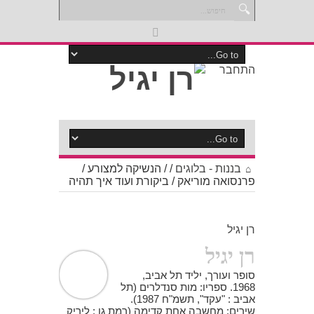
התחבר
בננות - בלוגים
/
/
הנשיקה למצורע /
פרנסואה מוריאק / ביקורת ועוד איך תהיה
רן יגיל
רן יגיל
סופר ועורך, יליד תל אביב,
1968. ספריו: מות סנדלרים (תל
אביב : "עקד", תשמ"ח 1987).
שירים: מחשבה אחת קדימה (רמת גן : ליריק