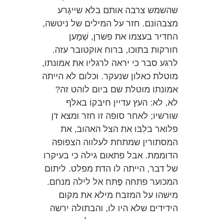
שהשמש צרבה אותם בלא שייגָרע
מצבהוֹנם. חזר על המילים של ניטשה,
החדיר בעצמו את פשרן, שְׁמָען
חורקות בתוכו, ברוח אוקטובר עזה.
לרגע סבר כי יראה לרגליו את אמונתו,
מוטלת כאלון שנעקר. וכלום לא הייתה
אמונתו מוטלת שם ביום לוהט זה?
לא, לא: העץ עדיין חיבּקוֹ באלף
שורשיו; לאחר סופה זו חזר ומצא ז'ן
פלואר בלִבּו את הצל האהוב, את
המסתורין שמתחת לעלווה הצפופה
הדוממת. אבל פתאום גילה כי בעיקרו
של דבר, הייתה לו הדת מפלט. ליתום
המכוער פתחה פֶּתח אל לילה מנחם.
מישהו על המזבח מילא את מקום
הידידים שלא היו לו, והבתולה ירשה