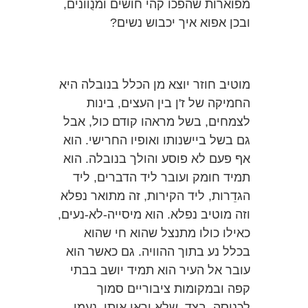
מפוארות שהפכו קהי חושים ומנֻוונים,
ובכן אפוא איך יכבוש נשים?
מוטיב חוזר יוצא מן הכלל בנובלה היא
החמיקה של ז'ן בין העצים, בינות
לצמחים, בשל מראהו קודם כול, אבל
גם בשל ביישנותו ואופיו החרישי. הוא
אף פעם לא פוסע והולך בנובלה. הוא
תמיד חומק ועובר ליד הדברים, ליד
הגדֵרות, ליד הקירות, זה מתואר נפלא
וזה מוטיב נפלא. הוא מיסייה-לא-נעים,
כאילו כולו מתנצל שהוא חי שהוא
בכלל נע בתוך ההוויה. גם כאשר הוא
עובר אל העיר הוא תמיד יושב בבתי
קפה ובמקומות ציבוריים סמוך
לכניסה, בצד, שלא יראו אותו. נעמי