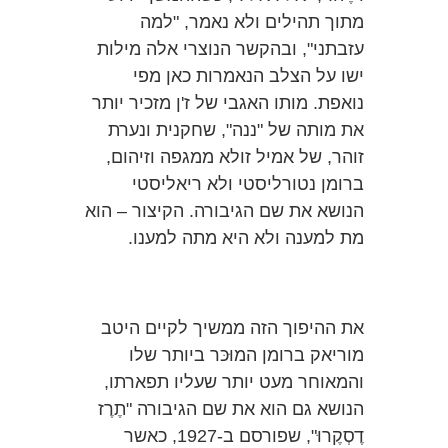
מתוך תהילים ולא נאמר, "למה
עזבתני", ובהקשר הנוצרי אלה מילות
ישו על הצלב הנאמרות כאן מפי
נואפת. מותו האגבי של ז'ן מזכיר יותר
את מותה של "ננה", שחקנית ונערת
זוהר, של אמיל זולא ממגפה וזיהום,
ברומן נטורליסטי ולא ריאליסטי
הנושא את שם הגיבורה. הקיצור – הוא
מת למענה ולא היא מתה למענו.
את ההיפוך הזה ממשיך לקיים היטב
מוריאק ברומן המוּכּר ביותר שלו
והמאוחר מעט יותר שעליו תפארתו,
הנושא גם הוא את שם הגיבורה "תֶרֶז
דֶסְקֶרוּ", שפורסם ב-1927, כאשר