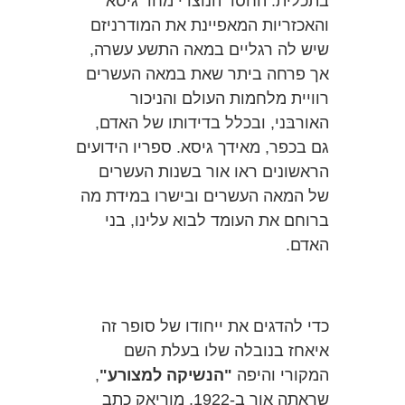
בתכלית: החסד הנוצרי מחד גיסא
והאכזריות המאפיינת את המודרניזם
שיש לה רגליים במאה התשע עשרה,
אך פרחה ביתר שאת במאה העשרים
רוויית מלחמות העולם והניכור
האורבּני, ובכלל בדידותו של האדם,
גם בכפר, מאידך גיסא. ספריו הידועים
הראשונים ראו אור בשנות העשרים
של המאה העשרים ובישרו במידת מה
ברוחם את העומד לבוא עלינו, בני
האדם.
כדי להדגים את ייחודו של סופר זה
איאחז בנובלה שלו בעלת השם
המקורי והיפה
"הנשיקה למצורע"
,
שראתה אור ב-1922. מוריאק כתב