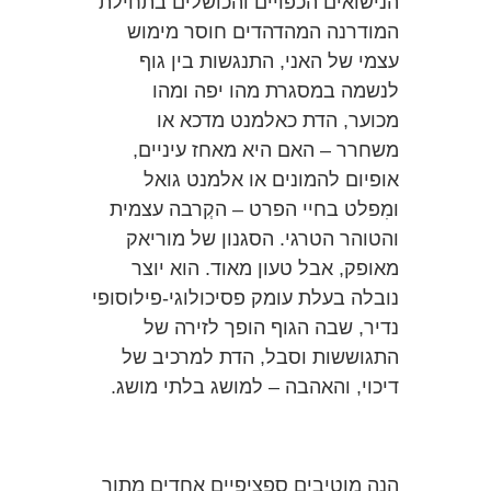
הנישואים הכפויים והכושלים בתחילת
המודרנה המהדהדים חוסר מימוש
עצמי של האני, התנגשות בין גוף
לנשמה במסגרת מהו יפה ומהו
מכוער, הדת כאלמנט מדכא או
משחרר – האם היא מאחז עיניים,
אופיום להמונים או אלמנט גואל
ומִפלט בחיי הפרט – הקְרבה עצמית
והטוהר הטרגי. הסגנון של מוריאק
מאופק, אבל טעון מאוד. הוא יוצר
נובלה בעלת עומק פסיכולוגי-פילוסופי
נדיר, שבה הגוף הופך לזירה של
התגוששות וסבל, הדת למרכיב של
דיכוי, והאהבה – למושג בלתי מושג.
הנה מוטיבים ספציפיים אחדים מתוך