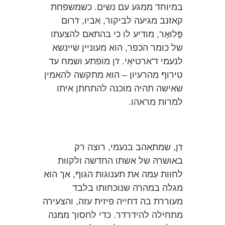
במיוחד ממגע עם נשים. כשמשפחת
קאזנב מגיעה לביקור, אביו, ז'רום
פֶּלוּאֶר, מודיע לו כי בהתאם להצעתו
של כומר הכפר, הוא מעוניין שיינשא
לנעמי ד'ארטיאֵי. ז'ן מופתע ושמח עד
טירוף מהרעיון – הוא מתקשה להאמין
שאישה תהיה מוכנה להתחתן איתו
למרות מראהו.
ז'ן, שמתאהב בנעמי, רוצה רק
באושרהּ של אשתו החדשה ולקוות
לחוות עִמה את תענוגות הגוף, אך הוא
מגלה במהרה שנוכחותו בלבד
מעוררת בה דחייה פיזית עזה, והצעירה
מתחילה להידרדר. כדי לחסוך ממנה