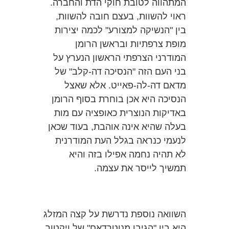
המתהווה לטובת חוקי הדת והחברה.
ראוי להשוות, בעצם חובה להשוות,
בין "הנשיקה למצורע" לכמה יצירות
מופת צרפתיות ובראשן הרומן
המודרני הצרפתי הראשון הנערץ על
בני העם הזה "הנסיכה דה-קלב" של
מדאם דה-לה-פאייט. אלא שאצל
הנסיכה היא אכן בוחרת בסוף הרומן
באדיקות הנוצרית כאופציה עם מות
בעלה שהיא אינה אוהבת, בעוד שכאן
לנעמי כנראה בגלל העת המודרנית
לא תהיה נחמה אפילו בזה והיא
תמשיך לייסר את עצמה.
השוואה נוספת נדרשת על קצה המזלג
היא בין "הגיבן מנוטרדאם" של ויקטור