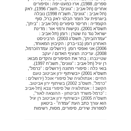
ספרים, 1988), ארז כמעט-יפה : וסיפורים
אחרים (תל-אביב : "גוונים", תשנ"ו 1996), ז'אק
(תל-אביב : "גוונים", תשנ"ח 1998) נובלה
ביוגרפית על הזמר הבלגי ז'אק ברל, סוף
הקומדיה : תריסר סיפורים (תל-אביב : "ביתן",
תשס"א 2001). נקישות ורמזי אור : מדינת
ישראל נגד נח שטרן : רומן (תל-אביב :
"עמדה/ביתן", תשס"ג 2003) הרביניסט
האחרון רומן (בני-ברק : הקיבוץ המאוחד,
2006) אני ואפסי רומן (ירושלים: עמדה/כרמל,
2008). עריכה: הצעיף האדום /
יעקב
שטיינברג
; בחר את הסיפורים והקדים מבוא:
רן יגיל (תל-אביב : "גוונים", תשנ"ח 1997).
בואי כלה : סיפורי חתונה (ירושלים : "כרמל",
תשס"א 2001) <בשיתוף
ירון אביטוב טעם
החיים : אנתולוגיה של סיפורי אוכל (ירושלים :
"כרמל", תשס"ב 2002) בשיתוף
ירון אביטוב.
הקשב ! : אנתולוגיה של סיפורי צבא (תל-אביב
: "כרמל-משרד הביטחון - ההוצאה לאור",
תשס"ה 2005) <בשיתוף
ירון אביטוב
רן יגיל
הוא עורך כתב העת "עמדה" - ביטאון
לספרות: שירים, סיפורים, מסות, רשימות