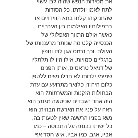
את מסירות הנפש שהיה לִבּו עשוי
לתת לאמו יולדתו. כל הסודות
שהחניקוהו קלחו בתא הווידויים או
בתפילותיו האילמות בין הערביים –
כאשר אולם התווך האפלולי של
הכנסייה קלט מה שנותר מרעננותו של
העולם. וכך נרמס אגן לִבּו ונופץ
ברגליים סמויות. אילו היו לו תלתליו
של דניאל טראסיס, אותן הפנים
שמימֵי ילדותו לא חדלו נשים ללטפן.
כלום היה ז'ן פלואר מתרועע עם עדת
הבתולות הזקנות והמשרתות? הוא
היה אחד העבדים שניטשה מגנה; הוא
ראה על פניו את הארשת הבזויה; הוא
נשא בפניו הרשעה שאין לטעות בה;
כל ישותו נבנתה על התבוסה – כמו
אביו, אגב, כמו אביו, איש חסד אף