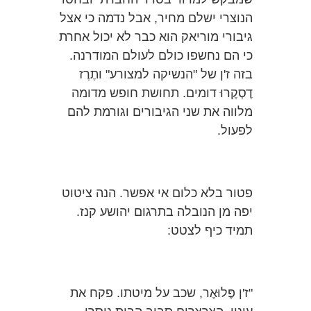
הנוצרי ישלם מחיר, אבל נדמה כי אצל
גיבורי מוריאק הוא כבר לא יכול אחרת
כי הם נחשפו כולם לעולם המודרנה.
בזה ז'ן של "הנשיקה למצורע" ותֶרֶז
דֶסְקֶרוּ דומים. תחושת חופש מדומה
מלווה את שני הגיבורים וגורמת להם
לפעול.
פטור בלא כלום אי אפשר. הנה ציטוט
יפה מן הנובלה בתרגום יהושע קנז.
תמיד כיף לצטט:
"ז'ן פֶּלוּאֶר, שכב על מיטתו. פקח את