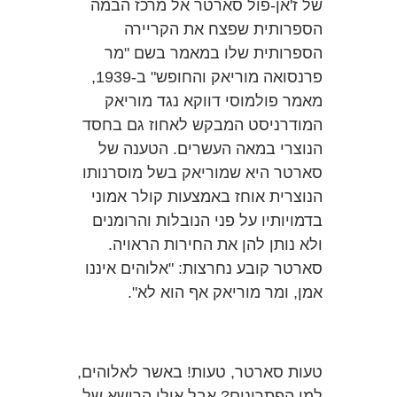
של ז'אן-פול סארטר אל מרכז הבמה
הספרותית שפצח את הקריירה
הספרותית שלו במאמר בשם "מר
פרנסואה מוריאק והחופש" ב-1939,
מאמר פולמוסי דווקא נגד מוריאק
המודרניסט המבקש לאחוז גם בחסד
הנוצרי במאה העשרים. הטענה של
סארטר היא שמוריאק בשל מוסרנותו
הנוצרית אוחז באמצעות קולר אמוני
בדמויותיו על פני הנובלות והרומנים
ולא נותן להן את החירות הראויה.
סארטר קובע נחרצות: "אלוהים איננו
אמן, ומר מוריאק אף הוא לא".
טעות סארטר, טעות! באשר לאלוהים,
למי הפתרונים? אבל אולי הרישא של