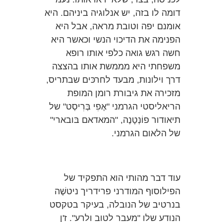
דומה לו בזה, יש אנלוגיה ביניהם. היא
אומנם יפה וטובת מראה, אבל היא
הפנימה את הדיכוי הנשי וכאשר היא
חשה רגש גואה כלפי אותו רופא
משפחתי היא מממשת אותו בהצצה
דרך וילונות, מבעד לחרכּים שבתריס,
מזכירה את גיבורת רומן המופת
הריאליסטי הגרמני "אֶפִי בְּרִיסְט" של
תיאודור פוֹנְטָנֶה, "המאדאם בּובארי"
של הלאום הגרמני.
עוד דבר מהותי הוא התפקיד של
הפילוסוף המודרני פרידריך ניטשֶׁה
בנרטיב של הנובלה, בעיקר בטקסט
הנודע שלו "מעבר לטוב ולרע". ז'ן