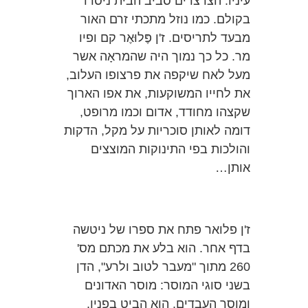
עיניו. הצרצרים סביב הבית ניסרו
בקולם. כמו נוזל מתכתי זרם האור
מבעד לתריסים. ז'ן פֶּלוּאֶר קם ופיו
מר. כל כך נמוך היה שהמראָה אשר
מעל לאח שיקפה את פרצופו העלוב,
את לחייו המשוקעות, את אפו הארוך
שקצהו מחודד, אדום וכמו מרופט,
דומה לאותן סוכריות על מקל, הדקות
והולכות בפי התינוקות המוצצים
אותן…
ז'ן פלואר פתח את ספרו של ניטשה
בדף אחר. הוא בלע את מכתם מס'
260 מתוך "מעבר לטוב ולרע", הדן
בשני סוגי המוסר: מוסר האדונים
ומוסר העבדים. הוא הביט בפניו,