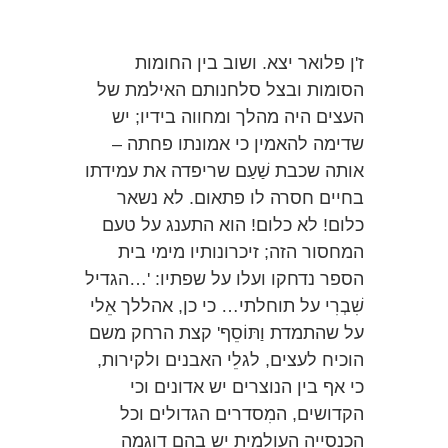
ז'ן פלואר יצא. ושוב בין החומות
הסומות ובצל סלחנותם האילמת של
העצים היה מהלך ומחווה בידיו; יש
שדימה להאמין כי אמונתו פחתה –
אותה שכבת שַׁעַם שריפדה את עמידתו
בחיים חסרה לו פתאום. לא נשאר
כלום! לא כלום! הוא התענג על טעם
המחסור הזה; זיכרונותיו מימי בית
הספר נדחקו ועלו על שפתיו: '…הגדיל
שִׁבְרִי על תוחלתי… כי כן, אהללך אֵלי
על שהתמדת וַתּוֹסֵף' קצת הרחק משם
הוכיח לעצים, לגלֵי האבנים ולקירות,
כי אף בין הנוצרים יש אדונים וכי
הקדושים, המִסדרים הגדולים וכל
הכנסייה העולמית יש בהם דוגמה