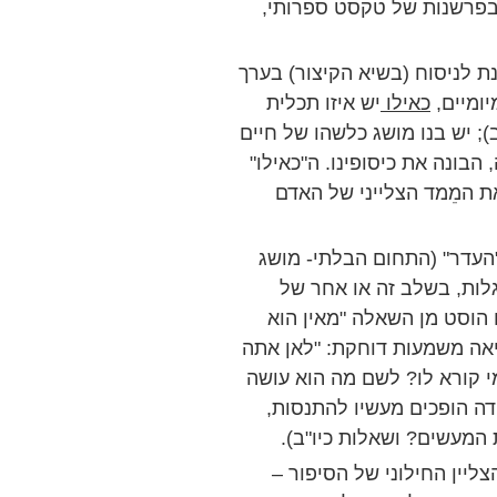
בפרשנות של טקסט ספרותי,
ת לניסוח (בשיא הקיצור) בערך
יומיים,
כאילו
יש איזו תכלית
); יש בנו מושג כלשהו של חיים
 הבונה את כיסופינו. ה"כאילו"
ת המֵמד הצלייני של האדם
"העדר" (התחום הבלתי- מושג
גלות, בשלב זה או אחר של
 הוסט מן השאלה "מאין הוא
אה משמעות דוחקת: "לאן אתה
י קורא לו? לשם מה הוא עושה
דה הופכים מעשיו להתנסות,
 המעשים? ושאלות כיו"ב).
ליין החילוני של הסיפור –