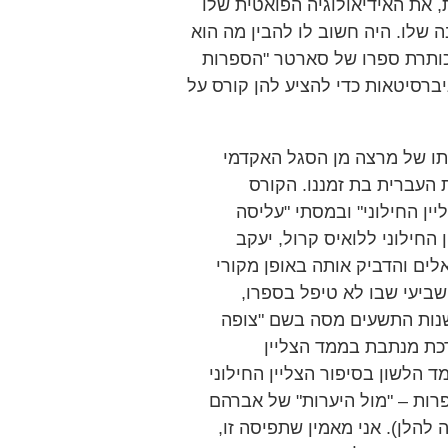
 את האידיאולוגיה הפואטית שלו
ה שלו. היה חשוב לו להבין מה הוא
כותרת ספרו של סארטר "הספרות
ברסיטאות כדי להציע להן קורס על
יתו של מרצה מן הסגל האקדמי
בספרות העברית בת זמננו. הקורס
ן החילוני" ובמסתי "עליסה
החילוני ללואיס קרול, יעקב
לים והדביק אותה באופן מקורי
 שביעי שבו לא טיפל בספרו,
 שנות התשעים מסה בשם "צופה
ערכת מנתבת בממד הצליין
מד הלשון בסיפור הצליין החילוני
פרות – "מול היערות" של אברהם
 להלן). אני מאמין שתפיסה זו,