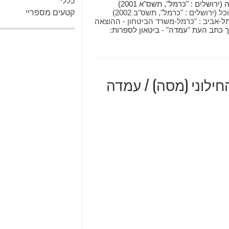
כללי
(תל-אביב : "גוונים", תשנ"ח 1997). בואי כלה : סיפורי חתונה (ירושלים : "כרמל", תשס"א 2001)
ירון אביטוב טעם החיים : אנתולוגיה של סיפורי אוכל (ירושלים : "כרמל", תשס"ב 2002)
קטעים מספריי
(תל-אביב : "כרמל-משרד הביטחון - ההוצאה
רך כתב העת "עמדה" - ביטאון לספרות:
החילוני (מסה) / עמדה