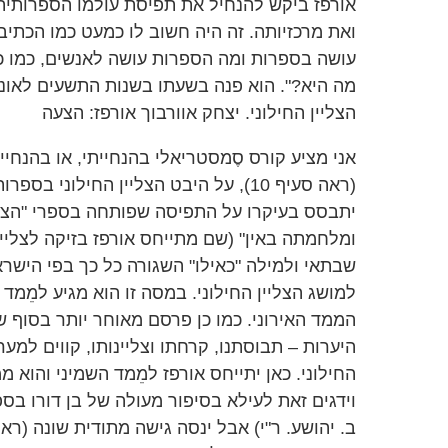
אורפז ביקש להנחיל את תפיסת עולמו הספרותית,
ואת מרכזיותה. זה היה חשוב לו כמעט כמו הכתיב
עושה בספרות ומה הספרות עושה לאנשים, כמו 
מה היא?". הוא פנה בשעתו בשנות התשעים לאוני
הצליין החילוני. יצחק אוורבוך אורפז: הצעה
אני מציע קורס סֶמסטריאלי בהנחייתי, או בהנחי
(ראה סעיף 10), על היבט הצליין החילוני 
יתבסס בעיקרו על התפיסה שפותחה בספרי "הצליי
ומלחמתה באין" (שם מתייחס אורפז בזיקה לצליין 
שבתאי ולמילה "כאילו" השגורה כל כך בפי הישרא
למושג הצליין החילוני. במסה זו הוא מגיע למֵמד
הממד האירוני. כמו כן פרסם מאוחר יותר בסוף
היערות – תבוסתנו, קרחתו וצליינותו, קווים למ
החילוני. כאן יתייחס אורפז למֵמד השמיני והוא מ
וידגים זאת לעילא בסיפור מעולה של בן דורו בס
ב. יהושע. ר"י) אבל ינסה גישה מתודית שונה (ראה