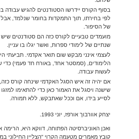
שלהם.
בסוף הקורס יידרשו הסטודנטים להגיש עבודה בכ
לפי בחירתו, תוך התמקדות בחומר שנלמד, אבל ת
של הסיפור.
מועמדים טבעיים לקורס כזה הם סטודנטים שיש
שנתיים של לימודי ספרות, ואשר יגלו בו עניין.
לעצמי אינני מבקש שום תואר אקדמי. תביעתי היח
הלימודים, (סמסטר אחד, באורח חד פעמי) כדי 
לעשות עבודה.
אם יהיה זה איש הסגל האקדמי שינחה קורס כזה, א
שישנה ויסגל את האמור כאן כדי להתאימו למזגו ול
לסייע בידו, אם וככל שאתבקש, ללא תמורה.
יצחק אוורבוך אורפז, יוני 1993.
קובץ מאמרים מטעמה הקרוי "הצליין החילוני במב