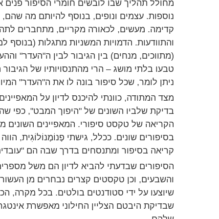
מחולל תהליך שבו לובשים חומרי הסיפור פנים אח
נוספות. עצמים ונופים, בנוסף להיותם מה שהם,
קדימה. מעשים, לכאורה מקריים, מתחברים לתה
והתוודעות. הדמויות המשניות מתגלות (בנוסף למ
(מתווכים, מנחים) בין הגיבור לבין ה"העדר" והה
טבעו בלתי מושג – הרי מהתנסויותיו של הגיבור ה
ניתן לומר, שכל סיפור בונה לו את ה"העדר" המיוח
מצד המתודה, כוונתי להיכנס לדיון על המאפיינים 
בדיקת שלביו השונים של "היפוך המבט", כפי ש
הקריאה של טקסט סיפורי. המאפיינים השונים מ
בסיפורים שונים. ככלל, גישתי פֶנוֹמֶנוֹלוֹגִית, הו
קריאה בסיפור ומתנסחים בדרך שבה הם "עובדים"
הסיפורים שבדעתי להביא לדיון הם משל מספרים
והשבעים, וכן טקסטים קצרים נבחרים מן העשור 
שיוצעו על ידי סטודנטים בולטים. בכל מקרה, הכו
שבדיקת היבטם הצליין החילוני מאפשרת אינטגר