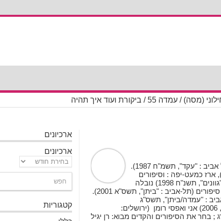
דה 55 / ביקורת ועוד איך תהיה
ארכיונים
ארכיונים
סופר ועורך, יליד תל אביב, 1968. ספריו: מות סנדלרים (תל אביב : "עקד", תשמ"ח 1987).
ירים: מחשבה אחת קדימה (רמת גן : ליריק ספרים, 1988), ארז כמעט-יפה : וסיפורים
אחרים (תל-אביב : "גוונים", תשנ"ו 1996), ז'אק (תל-אביב : "גוונים", תשנ"ח 1998) נובלה
ביוגרפית על הזמר הבלגי ז'אק ברל, סוף הקומדיה : תריסר סיפורים (תל-אביב : "ביתן", תשס"א 2001).
ביב : "עמדה/ביתן", תשס"ג
קטגוריות
2003) הרביניסט האחרון רומן (בני-ברק : הקיבוץ המאוחד, 2006) אני ואפסי רומן (ירושלים:
ג
; בחר את הסיפורים והקדים מבוא: רן יגיל