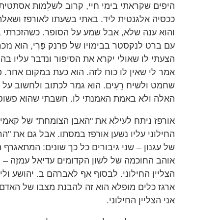
היפים שקראתי בימי חיי, קרוב לשלֵמות אסתטית,
ככסיה אלגנטית ליד. באתי בשעתו לאורפז ושאלת
והוא ענה שלא, אבל שמע על הסופר. כשהזכרתי ב
עם ברט לנקסטר בבימויו של פרנק פֶּרִי, הוא נז
הצעתי לו שאולי יקרא את הסיפור ונדבר עליו בהק
אמר לי שאין לו כוח לזה. הוא כעת במקום אחר. 
שחמט ולשיח רֵעִים. הוא גמר לכתוב ולחשוב על 
האלה ולא באמת האמנתי לו. חשבתי שהוא פשוט 
אורפז ניתח לעילא את "האבן הצומחת" של קאמי. 
החילוני עליו נשען אורפז במסתו. אבל גם את "הרו
של עגנון – שני גיבורים כל כך שונים: המתאגרף ה
אוהב החוכמה של לשון הקדומים עדיאל עמזֶה – נ
הצליין החילוני. לבסוף אף לאברהם ב. יהושע ולי
ארגז כלים מופלא הוא זה להבנת מצבו של האדם,
אני הצליין החילוני.