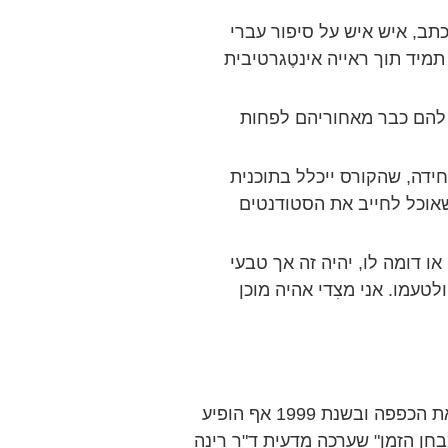
תב, איש איש על סיפור עברי
מיד תוך ראייה אינטֶגרטיבית
 להם כבר מאחוריהם לפחות
ידה, שהקורס ייכלל בתוכנית
שאוכל לחייב את הסטודנטים
ו דומה לו, יהיה זה אך טבעי
טעמו. אני מצִדי אהיה מוכן
ואכן האוניברסיטה הפתוחה, דווקא היא, הרימה את הכפפה ובשנת 1999 אף הופיע
חן הזמן" שערכה מדעית ד"ר רינה