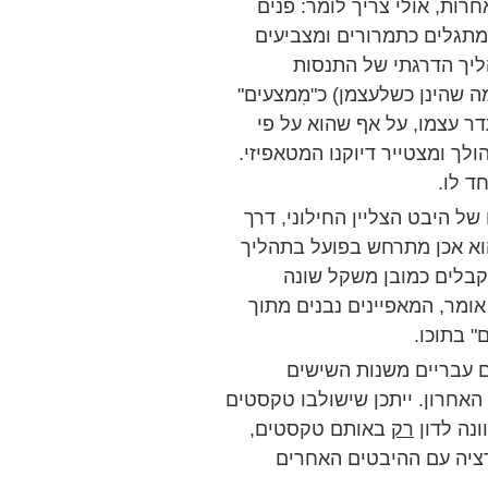
רות, אולי צריך לומר: פנים
 מתגלים כתמרורים ומצביעים
ליך הדרגתי של התנסות
ה שהינן כשלעצמן) כ"מִמצעים"
עדר עצמו, על אף שהוא על פי
ולך ומצטייר דיוקנו המטאפיזי.
ד לו.
של היבט הצליין החילוני, דרך
הוא אכן מתרחש בפועל בתהליך
קבלים כמובן משקל שונה
וה אומר, המאפיינים נבנים מתוך
 בתוכו.
 עבריים משנות השישים
האחרון. ייתכן שישולבו טקסטים
ונה לדון
רק
באותם טקסטים,
ציה עם ההיבטים האחרים