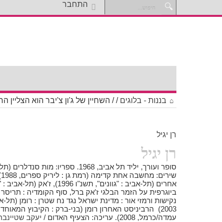
התחבר
בננות - בלוגים
/
/
השחיין של ג'ון צ'יבר הוא הצליין החילוני (מסה) / עמ
רן יגיל
רן יגיל
ש
נקישות ורמזי אור : מדינת ישראל נגד נח שטרן : רומן (תל-א
עמדה/כרמל, 2008). עריכה: הצעיף האדום /
יעקב שטיינבר