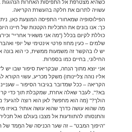
כשהיא מצטרפת אל התפיסות האחרות הנהוגות 
עשויה לתרום את חלקה בהעשרת הקריאה.
הפילוסופיה שמאחורי התפיסה המוצעת כאן, ניתנ
כך: אנו בונים את התכליות הקטנות של חיינו היומ
כוללת לקיום בכלל ("מה אני משאיר אחריי" וכיו"ב
שלמים – כעין מחוז פרטי אינטימי של יופי ואהבה,
יש לו בהקשר זה משמעות ממשית, כי הוא בונה א
החילוני, בחיים כמו בספרות.
אני יוצא מתוך הנחה, שבקריאת סיפור שבו יש ל
אליו נוהה צליינותו) משקל מכריע, עשוי הקורא ל
הקריאה – ככל שמדובר בגיבור הסיפור – שעניינו
בא?", לעבר שאלה אחרת, שמקבלת תוך כדי קרי
הולך?" (מה הוא מחפש? לאן הוא רוצה להגיע? מ
מה שהוא עושה כדרך שהוא עושה אותו? באיזו מי
והתנסותו להתוודעות אל מצבו בעולם ואל תכלית
"היפוך המבט" – זה שער הכניסה של המֵמד של הצ