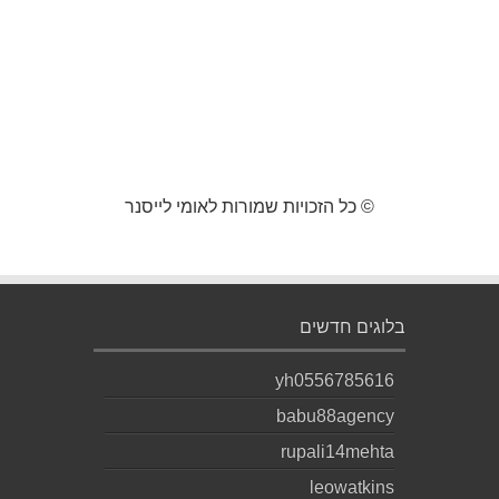
© כל הזכויות שמורות לאומי לייסנר
בלוגים חדשים
yh0556785616
babu88agency
rupali14mehta
leowatkins