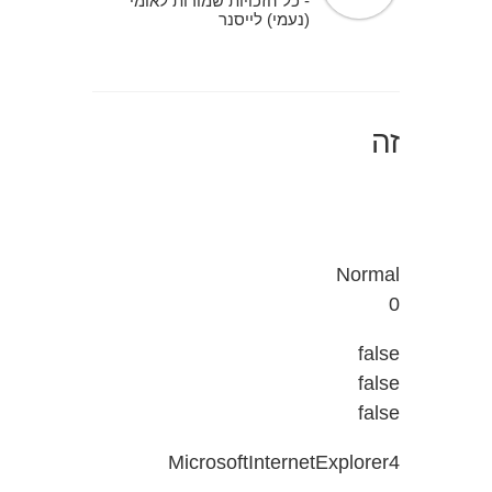
- כל הזכויות שמורות לאומי
(נעמי) לייסנר
זה
Normal
0
false
false
false
MicrosoftInternetExplorer4