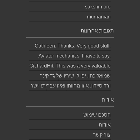
sakshimore
murnanian
תגובות אחרונות
Cathleen: Thanks, Very good stuff.
Here is my web page;
Aviator mechanics: I have to say,
http://Bookmar...
personally definitely wasted
GichardHit: This was a very valuable
meaningful effor...
read, and I am glad I took a few mi...
שמואל כהן: יפו לי שיריו של גד קינר
קיסינגר ואשמח לקחת חלק בערב
ורד סיידון: איזו מחווה! ואיזו עברית! יישר
ההשקה של...
כוח לכותב ולאהובתו :) שבת שלום...
אודות
הסכם שימוש
אודות
צור קשר