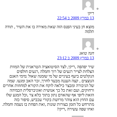
ריקי
13 במרץ 2009 ב 22:54
מוצא חן בעיני הפנס הזה שאת מאירה בו את השיר , תודה
תלמה
חנה טואג
13 במרץ 2009 ב 23:12
שיר יפהפה ,ריקי, לצד הסיטואציה הטראגית של המוות
הצלחת לצייר רגעים של רוך וחמלה ,רגעים חולפים
הנקלטים ביעף בעיניים של מי שזמנה שאול :מימי האגם
הנוצצים , קצה העננה מבעד לחרך, זכר האב ומגעו. שמה
של הגיבורה ומבצר כילאה לוקח את הקורא למחוזות אחרים
ורחוקים, ועם זאת כל כך אנושית ואוניברסלית הכמיהה
הזאת ליופי אף שהאדם נתון בתוך כלא צר ,וכל המגע שלו
עם החוץ הוא צוהר מרושת בקורי עכביש, סיפור כזה
מתרחש כל הזמן בצורות שונות ,ואת הפחת בו נשמה וחמלה.
ואיזו שפה עשירה ,ריקי!