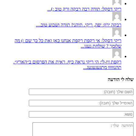
ריקי דסקל: תודה רבה רבקה ורק טוב :)...
רבקה ירון: יפה, ריקי. תיהני! תודה ושבוע טוב....
ריקי דסקל: אי רקפת רקפת אנחנו כאן ואת כל כך שם :) מה
שלומך ? שולחת געגו...
רקפת זיו-לי: הי ריקי נראה כיף. ראית את הפרסום ב״הארץ״.
תהנווווו מתגעגעגעג...
שלח לי הודעה