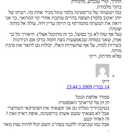
החרך, קורי עכביש, מלכודת
בתוך מלכודת.
כמו תנועתה של כריסטינה בלמר (גוגל מכיר אחת כזו, רעיתו של
יוהן יאקוב בלמר) הצופה בהרים עוקבת אחרי קוי המתאר, כך אני
רואה את תנועתה מהמרתף בו היתה עדיין חיה, עולה אל מותה
וצונחת
(על אף שזה לא כך בפועל, כך זה מתקבל אצלי). תיאורך כל כך
אמין, שאני בטוחה שבאמצעות נוצה חומה בדקו אם הנידונות
כשירות למות, על אף שהשורות האלו, יכולות גם לתאר את סיבת
מותה.
נפלא ומרתק, ריקי
ריקי
14 במרץ 2009 ב 23:44
סמדר אלופת הגוגל
חן חן על קריאתך האמפטית
בעקבותייך גוגלתי גם אני ומצאתי את הפיסיקאי השוויצרי
אבל לא מצאתי ששם אשתו כריסטינה, איפה ראית זאת ?
זה וואחד קטע
אבל כמו שכתבתי ללבנה בסה"כ השם יכול להיות נפוץ מאד
.