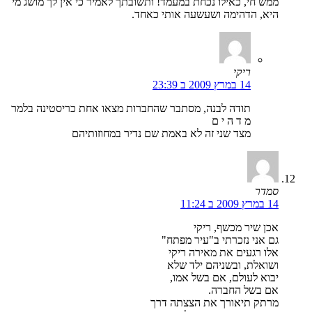
ממש חי, כאילו נכחת במעמד! ותשובתך לאמיר כי אין לך מושג מי
היא, הדהימה ושעשעה אותי כאחד.
ריקי
14 במרץ 2009 ב 23:39
תודה לבנה, מסתבר שהחברות מצאו אחת כריסטינה בלמר
מ ד ה י ם
מצד שני זה לא באמת שם נדיר במחוזותיהם
סמדר
14 במרץ 2009 ב 11:24
אכן שיר מכשף, ריקי
גם אני נזכרתי ב"עיר מפתח"
אלו רגעים את מאירה ריקי
ושואלת, ובשניהם ילד שלא
יבוא לעולם, אם בשל אמו,
אם בשל החברה.
מרתק תיאורך את הצצתה דרך