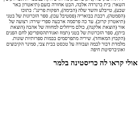
השאר: בית ברנרדה אלבה, הבט אחורה בזעם (תיאטרון באר
שבע), טייבלע והשד שלה (הבימה), הפקות פרינג'': בתוכו
(הסמטה), רכבת בבואריה (פסטיבל עכו), ספר הזכרונות של בטני
(תיאטרון קרוב). עד כה פרסמה ארבעה ספרי שירה: רצועה של
אור (הוצאת אלקנה), כולם מייחלים למחווה של אהבה (הוצאת
ביתן), ספר הזכרונות של בטני (תמוז ואגודתהסופרים( לחם הפנים
(הקבוץ המאוחד). שיריה מתפרסמים בבמות ספרותיות שונות.
מלמדת דבור לבמה ועבודה על טכסט בבית צבי, סמינר הקיבוצים
ואוניברסיטת חיפה
אולי קראו לה כריסטינה בלמר