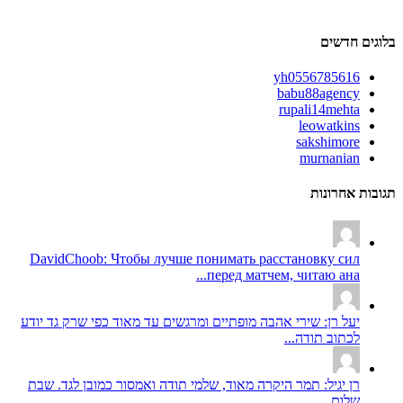
בלוגים חדשים
yh0556785616
babu88agency
rupali14mehta
leowatkins
sakshimore
murnanian
תגובות אחרונות
DavidChoob: Чтобы лучше понимать расстановку сил
перед матчем, читаю ана...
יעל רן: שירי אהבה מופתיים ומרגשים עד מאוד כפי שרק גד יודע
לכתוב תודה...
רן יגיל: תמר היקרה מאוד, שלמי תודה ואמסור כמובן לגד. שבת
שלום...