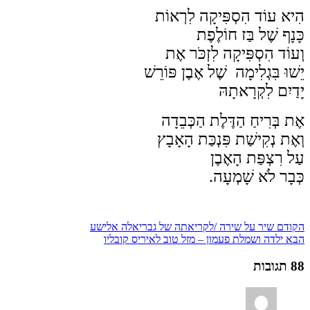
הִיא עוֹד הִסְפִּיקָה לִרְאוֹת
כָּנָף שֶׁל בַּז חוֹלֶפֶת
וְעוֹד הִסְפִּיקָה לִזְכֹּר אֶת
יֵשׁוּ בִּגְלִימָה שֶׁל אֶבֶן פּוֹרֵשׁ
יָדַיִם לִקְרָאתָהּ
אֶת בְּרִיחַ הַדֶּלֶת הַכְּבֵדָה
וְאֶת נְקִישַׁת פִּנְכַּת הָאָבָץ
עַל רִצְפַּת הָאֶבֶן
כְּבָר לֹא שָׁמְעָה.
הקודם
שיר על שירה /לקריאתה של גבריאלה אלישע
הבא
ילדה ושמלת פעמון – מזל טוב לאיריס קובליו
88 תגובות