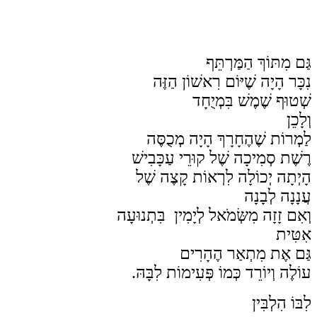
גַּם מִתּוֹךְ הַמַּרְתֵּף
נִכָּר הָיָה שֶׁיּוֹם רִאשׁוֹן הַזֶּה
שְׁטוּף שֶׁמֶשׁ בִּמְיֻחָד
וְלָכֵן
לַמְרוֹת שֶׁהֶחָרָךְ הָיָה מְכֻסֶּה
רֶשֶׁת סְמִיכָה שֶׁל קוּרֵי עַכָּבִישׁ
הָיְתָה יְכוֹלָה לִרְאוֹת קָצֶה שֶׁל
עֲנָנָה לְבָנָה
וְאִם זָזָה מִשְּׂמֹאל לְיָמִין בִּתְנוּעָה
אִטִּית
גַּם אֶת מִתְאַר הֶהָרִים
עוֹלֶה וְיוֹרֵד כְּמוֹ פְּעִימוֹת לִבָּהּ.
לִבּוֹ הִלְבִּין