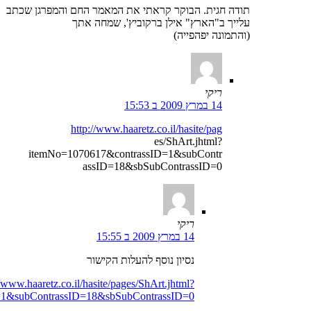
תודה חגית. הבוקר קראתי את המאמר החם והמפרגן שכתב
עלייך ב"הארץ" אילן ברקוביץ', שמחה אתך
(והתמונה יפהפייה)
ריקי
14 במרץ 2009 ב 15:53
http://www.haaretz.co.il/hasite/pag
es/ShArt.jhtml?
itemNo=1070617&contrassID=1&subContr
assID=18&sbSubContrassID=0
ריקי
14 במרץ 2009 ב 15:55
נסיון נוסף להעלות הקישור
//www.haaretz.co.il/hasite/pages/ShArt.jhtml?
=1&subContrassID=18&sbSubContrassID=0