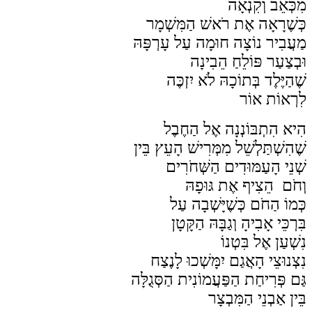
מִכְּאֵב וְקִנְאָה
כְּשֶׁרָאָה אֶת רֹאשׁ הַמִּשְׁמָר
מַעֲבִיר נוֹצָה חוּמָה עַל עָרְפָּהּ
וּבְצַעַר פּוֹלֵחַ הֵבִינָה
שֶׁהַיֶּלֶד בְּתוֹכָהּ לֹא יִזְכֶּה
לִרְאוֹת אוֹר
הִיא הִתְבּוֹנְנָה אֶל הַחֶבֶל
שֶׁהִשְׁתַּלְשֵׁל מִמְּרִישׁ הָעֵץ בֵּין
שְׁנֵי הָעַמּוּדִים הַשְּׁחֹרִים
וְחֹם הֵצִיף אֶת גּוּפָהּ
כְּמוֹ הַחֹם כְּשֶׁיָּשְׁבָה עַל
בִּרְכֵּי אָבִיהָ וְגַבָּהּ הַקָּטָן
נִשְׁעַן אֶל בִּטְנוֹ
נִצְנוּצֵי הָאֲגַם יִמָּשְׁכוּ לָנֶצַח
גַּם פְּרִיחַת הַפַּעֲמוֹנִית הַסְּגֻלָּה
בֵּין אַבְנֵי הַמִּבְצָר