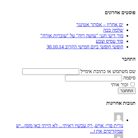
פוסטים אחרונים
ים אחרון – אסתר אטינגר
שלמה בכה
מור דיעי חנני "עושה רוח" על "עוברות אורח"
סוד עסיס וצבע
חופשי חופשי ביום חמישי הקרוב 30.10.14
התחבר
שם משתמש או כתובת אימייל
סיסמה
זכור אותי
התחבר
תגובות אחרונות
נורית פרי: אויש, רק עכשיו ראיתי... לא הייתי כאן מזמן...יש
שמקדימים את ז...