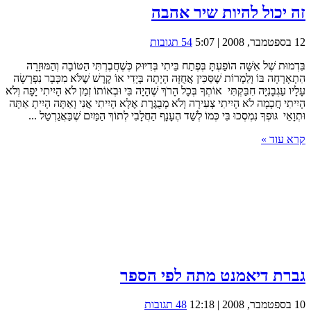
זה יכול להיות שיר אהבה
12 בספטמבר, 2008 | 5:07
54 תגובות
בִּדְמוּת שֶׁל אִשָּׁה הוֹפַעְתָּ בְּפֶתַח בֵּיתִי בְּדִיּוּק כְּשֶׁחֲבֶרְתִּי הַטּוֹבָה וְהַמּוּזָרָה
הִתְאָרְחָה בּוֹ וְלַמְרוֹת שֶׁסַּכִּין אֲחֻזָּה הָיְתָה בְּיָדִי אוֹ קֶרֶשׁ שֶׁלֹּא מִכְּבָר נִפְרְשָׂה
עָלָיו עַגְבָנִיָּה חִבַּקְתִּי אוֹתְךָ בְּכָל הָרֹךְ שֶׁהָיָה בִּי וּבְאוֹתוֹ זְמַן לֹא הָיִיתִי יָפָה וְלֹא
הָיִיתִי חֲכָמָה לֹא הָיִיתִי צְעִירָה וְלֹא מְבֻגֶּרֶת אֶלָּא הָיִיתִי אֲנִי וְאַתָּה הָיִיתָ אַתָּה
וּתְוָאֵי גּוּפְךָ נִמְסְכוּ בִּי כְּמוֹ לְשַׁד הֶעָנָף הַחֲלָבִי לְתוֹךְ הַמַּיִם שֶׁבַּאֲגַרְטַל ...
קרא עוד »
גברת דיאמנט מתה לפי הספר
10 בספטמבר, 2008 | 12:18
48 תגובות