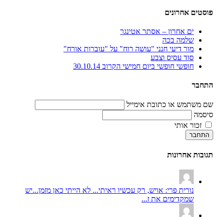
פוסטים אחרונים
ים אחרון – אסתר אטינגר
שלמה בכה
מור דיעי חנני "עושה רוח" על "עוברות אורח"
סוד עסיס וצבע
חופשי חופשי ביום חמישי הקרוב 30.10.14
התחבר
שם משתמש או כתובת אימייל
סיסמה
זכור אותי
התחבר
תגובות אחרונות
נורית פרי: אויש, רק עכשיו ראיתי... לא הייתי כאן מזמן...יש
שמקדימים את ז...