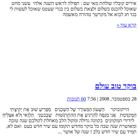
איריס קובליו שולחת מאי שם : תפילה לראש השנה אלהי עשני מחט
שאוכל להכנס בשלום ולצאת בשלום בין בגדי שעטנז שאוכל לעשות לי
בגד חג לבוא אל מקדשך טהורה מאשמה
קרא עוד »
בוקר טוב עולם
28 בספטמבר, 2008 | 7:56
60 תגובות
הייקובוקר הַשָּׁעוֹן הַמְּעוֹרֵר שֶׁל הַשְּׁכֵנִים מַפְרִיעַ שׁוּב אֶת יְקִיצָתִי
הַמֻּקְדֶּמֶת אֲנִי מְנַסֶּה לְהַרְגִּיעַ אֶת הַהִתְרַגְּשׁוּת שֶׁבְּבִטְנִי הַלְוַאי וְלֹא אַצְלִיחַ
לידידי המקוונים בקוונה גדולה ומקול הלב מאחלת לקולכם שנה טובה
ומאושרת שנה שבה כל בוקר מחדש תקומו עם שיר חדש בעט ואם לא,
תמיד עם שיר חדש בלב ! שנה של אושר ...