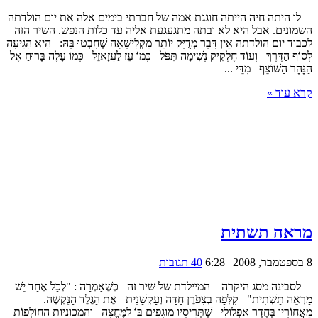
לו היתה חיה הייתה חוגגת אמה של חברתי בימים אלה את יום הולדתה
השמונים. אבל היא לא ובתה מתגעגעת אליה עד כלות הנפש. השיר הזה
לכבוד יום הולדתה אֵין דָּבָר מְדֻיָּק יוֹתֵר מִקְּלִישָׁאָה שֶׁחָבְטוּ בָּהּ: הִיא הִגִּיעָה
לְסוֹף הַדֶּרֶךְ וְעוֹד חֶלְקִיק נְשִׁימָה תִּפֹּל כְּמוֹ עֵז לַעֲזָאזֵל כְּמוֹ עָלֶה בָּרוּחַ אֶל
הַנָּהָר הַשּׁוֹצֵף מִדֵּי ...
קרא עוד »
מראה תשתית
8 בספטמבר, 2008 | 6:28
40 תגובות
לסבינה מסג היקרה המיילדת של שיר זה כְּשֶׁאָמְרָה : "לְכָל אֶחָד יֵשׁ
מַרְאֵה תַּשְׁתִּית" קִלְּפָה בְּצִפֹּרֶן חַדָּה וְעַקְשָׁנִית אֶת הַגֶּלֶד הַנֻּקְשֶׁה.
מֵאֲחוֹרָיו בְּחֶדֶר אַפְלוּלִי שֶׁתְּרִיסָיו מוּגָפִים בּוֹ לַמֶּחֱצָה והמכוניות הַחוֹלְפוֹת