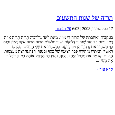
תרזה של שנות התשעים
17 בספטמבר, 2008 | 6:03
70 תגובות
בעקבות "אהבתה של תרזה די-מון", מאת לאה גולדברג תֶרֶזָה תֶרֶזָה אֵיזֶה
דֶּמוֹן נִכְנַס בָּךְ נַעַר שֶׁעֵינָיו דְּלוּקוֹת וְשִׁנָּיו חַלָּשׁוֹת תרזה תרזה אֵיזֶה דֶּמוֹן נִכְנַס
בָּךְ מַשְׁחִיר אֶת גַּרְגִּירֵי הָרִמּוֹן כָּרָקָב הַמַּשְׁחִיר אֶת שִׁנֵּי הַדַּיָּגִים. בְּמֶרְכַּז
רֹאשֵׁךְ הַמָּתוּחַ מַזְהִירָה כְּבָר רְצוּעָה שֶׁל כֶּסֶף וּבִטְנֵךְ רַכָּה,נֶחְרֶצֶת מֵעַצְמוֹת
הַדָּגִים. אָז מָה אִם מַבָּטוֹ הַיָּחֵף, הַחַף, נִנְעַץ בָּהּ מְרַסֵּק אוֹתָהּ כְּמוֹ פְּרוֹפֶּלוֹר
אֶת מְעֵי ...
קרא עוד »