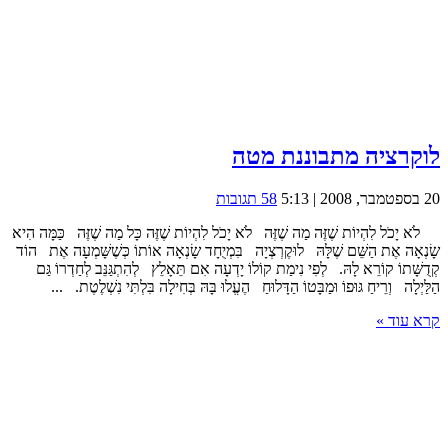
לוקרציה מתבוננת מטה
20 בספטמבר, 2008 | 5:13
58 תגובות
לֹא יָכֹל לִהְיוֹת שֶׁזֶּה מַה שֶׁזֶּה לֹא יָכֹל לִהְיוֹת שֶׁזֶּה כָּל מַה שֶׁזֶּה כַּמָּה הִיא
שָׂנְאָה אֶת הַשֵּׁם שֶׁלָּהּ לוּקֶרְצְיָה בִּמְיֻחָד שָׂנְאָה אוֹתוֹ כְּשֶׁשָּׁמְעָה אֶת הוֹד
קְדֻשָּׁתוֹ קוֹרֵא לָהּ. לְפִי נִימַת קוֹלוֹ יָדְעָה אִם תֵּאָלֵץ לְהִתְגַּנֵּב לְחַדְרוֹ גַּם
הַלַּיְלָה וְרֵיחַ גּוּפוֹ וּמַבָּטוֹ הַדָּלוּחַ הֶעֱלוּ בָּהּ בְּחִילָה בִּלְתִּי נִשְׁלֶטֶת. ...
קרא עוד »