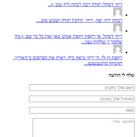
ריקי דסקל: תודה רבה רבקה ורק טוב :)...
רבקה ירון: יפה, ריקי. תיהני! תודה ושבוע טוב....
ריקי דסקל: אי רקפת רקפת אנחנו כאן ואת כל כך שם :) מה
שלומך ? שולחת געגו...
רקפת זיו-לי: הי ריקי נראה כיף. ראית את הפרסום ב״הארץ״.
תהנווווו מתגעגעגעג...
שלח לי הודעה