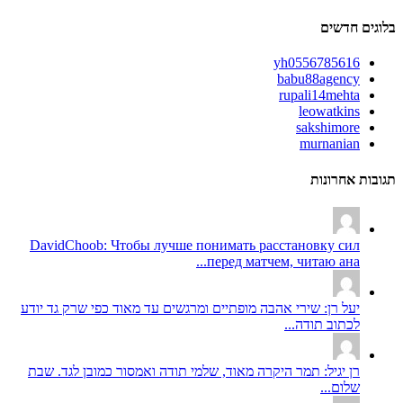
בלוגים חדשים
yh0556785616
babu88agency
rupali14mehta
leowatkins
sakshimore
murnanian
תגובות אחרונות
DavidChoob: Чтобы лучше понимать расстановку сил
перед матчем, читаю ана...
יעל רן: שירי אהבה מופתיים ומרגשים עד מאוד כפי שרק גד יודע
לכתוב תודה...
רן יגיל: תמר היקרה מאוד, שלמי תודה ואמסור כמובן לגד. שבת
שלום...