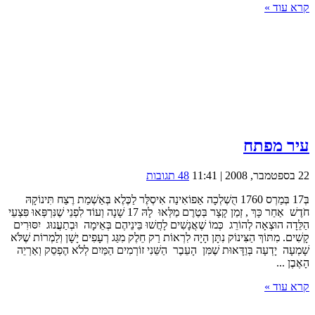
קרא עוד »
עיר מפתח
22 בספטמבר, 2008 | 11:41
48 תגובות
בְּ17 בְּמַרְס 1760 הֻשְׁלְכָה אַפוֹאִינַה אִיסְלֶּר לַכֶּלֶא בְּאַשְׁמַת רֶצַח תִּינוֹקָהּ
חֹדֶשׁ אַחַר כָּךְ , זְמַן קָצָר בְּטֶרֶם מַלְּאוּ לָהּ 17 שָׁנָה וְעוֹד לִפְנֵי שֶׁנִּרְפְּאוּ פִּצְעֵי
הַלֵּדָה הוּצְאָה לְהוֹרֵג כְּמוֹ שֶׁאֲנָשִׁים לָחֲשׁוּ בֵּינֵיהֶם בְּאֵימָה וּבְתַעֲנוּג יִסּוּרִים
קָשִׁים. מִתּוֹךְ הַצִּינוֹק נִתָּן הָיָה לִרְאוֹת רַק חֵלֶק מִגַּג רְעָפִים יָשָׁן וְלַמְרוֹת שֶׁלֹּא
שָׁמְעָה יָדְעָה בְּוַדָּאוּת שֶׁמִּן הָעֵבֶר הַשֵּׁנִי זוֹרְמִים הַמַּיִם לְלֹא הֶפְסֵק וְאַרְיֵה
הָאֶבֶן ...
קרא עוד »