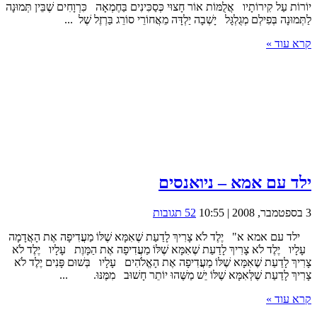
יוֹרוֹת עַל קִירוֹתָיו אֲלֻמּוֹת אוֹר חָצוּי כְּסַכִּינִים בַּחֶמְאָה כִּרְוָחִים שֶׁבֵּין תְּמוּנָה
לַתְּמוּנָה בְּפִילְם מְגֻלְגָּל יָשְׁבָה יַלְדָּה מֵאֲחוֹרֵי סוֹרֵג בַּרְזֶל שֶׁל ...
קרא עוד »
ילד עם אמא – ניואנסים
3 בספטמבר, 2008 | 10:55
52 תגובות
ילד עם אמא א" יֶלֶד לֹא צָרִיךְ לָדַעַת שֶׁאִמָּא שֶׁלּוֹ מַעֲדִיפָה אֶת הָאֲדָמָה
עָלָיו יֶלֶד לֹא צָרִיךְ לָדַעַת שֶׁאִמָּא שֶׁלּוֹ מַעֲדִיפָה אֶת הַמָּוֶת עָלָיו יֶלֶד לֹא
צָרִיךְ לָדַעַת שֶׁאִמָּא שֶׁלּוֹ מַעֲדִיפָה אֶת הָאֱלֹהִים עָלָיו בְּשׁוּם פָּנִים יֶלֶד לֹא
צָרִיךְ לָדַעַת שֶׁלְּאִמָּא שֶׁלּוֹ יֵשׁ מַשֶּׁהוּ יוֹתֵר חָשׁוּב מִמֶּנּוּ. ...
קרא עוד »