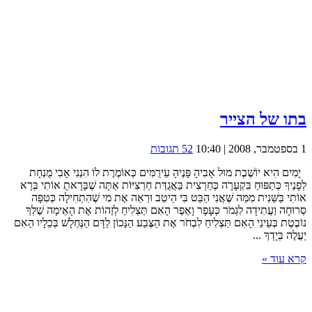
בתו של הצייר
1 בספטמבר, 2008 | 10:40
52 תגובות
יָמִים הִיא יוֹשֶׁבֶת מוּל אָבִיהָ פָּנֶיהָ עֵירֻמִּים כְּאוֹמֶרֶת לוֹ הִנְנִי אָבִי מֻנְחָת
לְפָנֶיךָ כְּתַפּוּחַ בִּקְעָרָה כְּחַרְצִית בַּאֲגֻדַּת חַרְצִיּוֹת אַתָּה שֶׁבָּרָאתָ אוֹתִי בְּרָא
אוֹתִי בַּשֵּׁנִית מִמַּה שֶּׁאֲנִי הַבֵּט בִּי הֵיטֵב וּרְאֵה אֶת מִי שֶׁהִתְחִילָה כְּטִפָּה
סְרוּחָה וַעֲתִידָה לִגְמֹר כְּעָפָר וָאֵפֶר הָאִם תַּצְלִיחַ לְזַהוֹת אֶת הָאֵימָה שֶׁלְּךָ
נוֹבֶטֶת בְּעֵינֵי הָאִם תַּצְלִיחַ לִבְחֹר אֶת הַצֶּבַע הַנָּכוֹן לַדָּם הַנֶּחְלָשׁ בְּכֵלָיו הַאִם
יַעֲלֶה בְּיָדְךָ ...
קרא עוד »