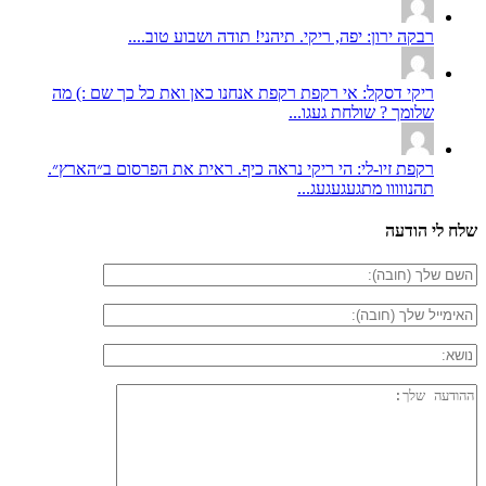
רבקה ירון: יפה, ריקי. תיהני! תודה ושבוע טוב....
ריקי דסקל: אי רקפת רקפת אנחנו כאן ואת כל כך שם :) מה
שלומך ? שולחת געגו...
רקפת זיו-לי: הי ריקי נראה כיף. ראית את הפרסום ב״הארץ״.
תהנווווו מתגעגעגעג...
שלח לי הודעה