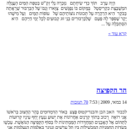
הָיָה עֶרֶב תּוֹךְ כְּדֵי שִׂיחָתָם נִזְכְּרָה נֶלִי זַקְ"שׁ בְּטִפַּת הַמַּיִם הָעֲגֻלָּה
המְשֻׁבֶּצֶת כִּקְרִיסְטָל בַּמָּקוֹם בּוֹ נִפְגָּשִׁים צַוָּארו וְגַבּוֹ שֶׁל הַבַּרְבּוּר שֶׁרָאֲתָה
בַּבֹּקֶר ֹ הִיא הִרְהֲרָה עַל תְּכוּנוֹת נוֹצוֹתֵיהֶם שֶׁל עוֹפוֹת הַמַּיִם וְעַל מִישֶׁהוּ
יָקָר שֶׁסִּפֵּר לָהּ פַּעַם שֶׁלַּבַּרְבּוּרִים בְּנֵי זוּג קְבוּעִים לְכָל יְמֵי חַיֵּיהֶם הִיא
הִסְתַּכְּלָה עַל ...
קרא עוד »
הר הקפיצה
14 במאי, 2009 | 7:53
70 תגובות
לכבוד האב הבן והבנדיקטוּס פֶּצַע בְּאוֹר הַדִּמְדּוּמִים בָּהָר הֶחָצוּב בְּרֹאשׁוֹ
אֲנִי רוֹאָה רָכוּב בְּתוֹךְ קַרְנַיִם אַחֲרוֹנוֹת אֶת יֵשוּעַ נִנְעָץ יָחֵף עֵינָיו קְרוּעוֹת
לַתְּהוֹם אֶל הָאֲבָנִים הַמְּחֻדָּדוֹת הַמַּמְתִּינוֹת לוֹ בְּסוֹף הַקְּפִיצָה הַנּוֹאֶשֶׁת. עַכְשָׁו
בִּשְׂדוֹת הַחַמָּנִיּוֹת הַמַּבְשִׁילוֹת בֵּין תֵּל עֲדָשִׁים וְגִנֵּיגָר בָּאֲלֻמּוֹת הַנֶּעֱלָמוֹת אֲנִי