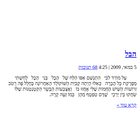
הבל
5 במאי, 2009 | 4:25
68 תגובות
עַל מוֹרַד לִבִּי הִתְנַשֵּׁם אַפּוֹ הַלַּח שֶׁל הֶבֶל בְּנִי הֶבֶל לָחַשְׁתִּי
מְפָרֶקֶת כָּל הֲבָרָה כְּאִלּוּ הָיְתָה קֻבִּיַּת הַשּׁוֹקוֹלָד הָאַחֲרוֹנָה בֶּחָלָל פֶּה רָטֹב
זְרוֹעוֹת הַשַּׁיִשׁ הֶחָמוֹת שֶׁלִּי אָחֲזוּ בּוֹ וְאֶצְבְּעוֹת הַבָּשָׂר הַקְּטַנְטַנּוֹת שֶׁלּוֹ
שִׂחֲקוּ בֵּין יְרֵכַי שֶׁדָּם טִפְטֵף מֵהֶן כְּמוֹ זֵעָה קָרָה.
קרא עוד »