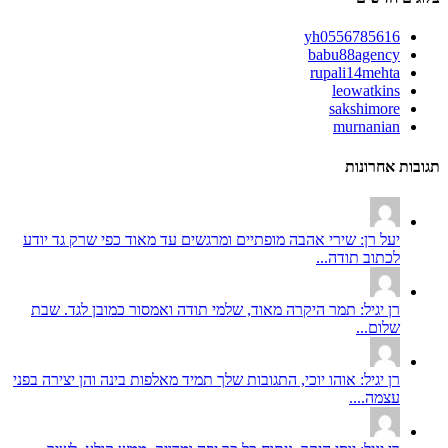
yh0556785616
babu88agency
rupali14mehta
leowatkins
sakshimore
murnanian
תגובות אחרונות
יעל רן: שירי אהבה מופתיים ומרגשים עד מאוד כפי שרק גד יודע
לכתוב תודה...
רן יגיל: תמר היקרה מאוד, שלמי תודה ואמסור כמובן לגד. שבת
שלום...
רן יגיל: אוהו יוכי, התגובות שלך תמיד מאלפות בינה והן יצירה בפני
עצמה....