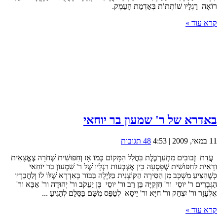
רוֹאָה רַגְלָיו שׁוֹתְתוֹת בְּאַדְמַת הָעֵמֶק.
קרא עוד »
באדרא של ר' שמעון בר יוחאי
11 במאי, 2009 | 4:53
48 תגובות
עֲדַת זְבוּבִים מִתְעַרְבֶּלֶת בַּחֲלַל הַמָּקוֹם כְּמוֹ אָז וְחִפּוּשִׁית שְׁחֹרָה צֶאֱצָאִית
וַדָּאִית לַחִפּוּשִׁית שֶׁפָּסְעָה בֵּין אֶצְבְּעוֹת רַגְלָיו שֶׁל ר' שִׁמְעוֹן בַּר יוֹחַאי
כְּשֶׁהִצִּיעַ מִשְׁכָּב מִן הַסִּירָה הַקּוֹצָנִית בַּלַּיְלָה בַּבּוֹר בָּאִדְרָא שֶׁלּוֹ לוֹ וְלַחֲבֵרָיו
הַגְּבָרִים ר' יוסֵי ור' חִזְקִיָּה בֵּן רַב ור' יוסֵי בֶּן יַעֲקֹב ור' יְהוּדָה ור' אַבָּא ור'
אֶלְעָזָר ור' יִצְחַק ור' חיָּא ור' יֵיסָא לְטַפֵּס מִשָּׁם בַּסֻּלָּם לְהַגִּיעַ ...
קרא עוד »