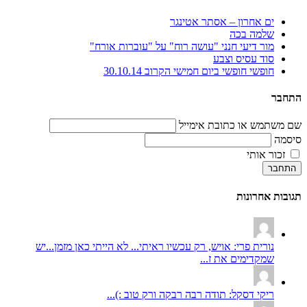
ים אחרון – אסתר אטינגר
שלמה בכה
מור דיעי חנני "עושה רוח" על "עוברות אורח"
סוד עסיס וצבע
חופשי חופשי ביום חמישי הקרוב 30.10.14
התחבר
שם משתמש או כתובת אימייל
סיסמה
זכור אותי
התחבר
תגובות אחרונות
נורית פרי: אויש, רק עכשיו ראיתי... לא הייתי כאן מזמן...יש
שמקדימים את ז...
ריקי דסקל: תודה רבה רבקה ורק טוב :)...