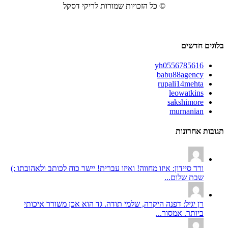
© כל הזכויות שמורות לריקי דסקל
בלוגים חדשים
yh0556785616
babu88agency
rupali14mehta
leowatkins
sakshimore
murnanian
תגובות אחרונות
ורד סיידון: איזו מחווה! ואיזו עברית! יישר כוח לכותב ולאהובתו :)
שבת שלום...
רן יגיל: דפנה היקרה, שלמי תודה. גד הוא אכן משורר איכותי
ביותר. אמסור...