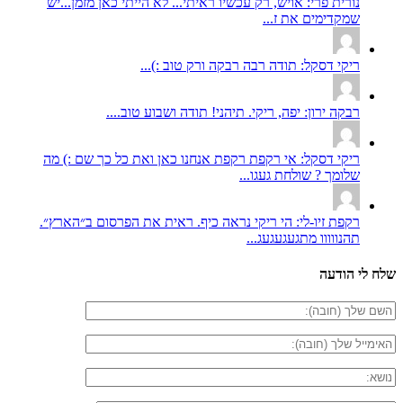
נורית פרי: אויש, רק עכשיו ראיתי... לא הייתי כאן מזמן...יש
שמקדימים את ז...
ריקי דסקל: תודה רבה רבקה ורק טוב :)...
רבקה ירון: יפה, ריקי. תיהני! תודה ושבוע טוב....
ריקי דסקל: אי רקפת רקפת אנחנו כאן ואת כל כך שם :) מה
שלומך ? שולחת געגו...
רקפת זיו-לי: הי ריקי נראה כיף. ראית את הפרסום ב״הארץ״.
תהנווווו מתגעגעגעג...
שלח לי הודעה