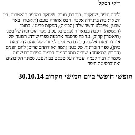
ריקי דסקל
ילידת חיפה, שחקנית, כותבת, מורה. שיחקה במספר תיאטרות, בין
השאר: בית ברנרדה אלבה, הבט אחורה בזעם (תיאטרון באר
שבע), טייבלע והשד שלה (הבימה), הפקות פרינג'': בתוכו
(הסמטה), רכבת בבואריה (פסטיבל עכו), ספר הזכרונות של בטני
(תיאטרון קרוב). עד כה פרסמה ארבעה ספרי שירה: רצועה של
אור (הוצאת אלקנה), כולם מייחלים למחווה של אהבה (הוצאת
ביתן), ספר הזכרונות של בטני (תמוז ואגודתהסופרים( לחם הפנים
(הקבוץ המאוחד). שיריה מתפרסמים בבמות ספרותיות שונות.
מלמדת דבור לבמה ועבודה על טכסט בבית צבי, סמינר הקיבוצים
ואוניברסיטת חיפה
חופשי חופשי ביום חמישי הקרוב 30.10.14