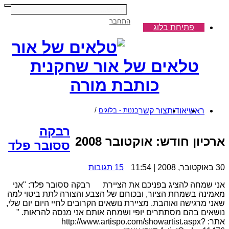
התחבר
פתיחת בלוג
טלאים של אור שחקנית
כותבת מורה
ראשי
אודות
צור קשר
בננות - בלוגים
/
רבקה
ארכיון חודש:
אוקטובר 2008
ססובר פלד
30 באוקטובר, 2008 | 11:54
15 תגובות
אני שמחה להציג בפניכם את הציירת רבקה ססובר פלד: "אני
מאמינה בשמחת הציור, ובכוחם של הצבע והצורה לתת ביטוי למה
שאני מרגישה ואוהבת. מציירת נושאים הקרובים לחיי היום יום שלי,
נושאים בהם מסתתרים יופי ושמחה אותם אני מנסה להראות. "
אתר: http://www.artispo.com/showartist.aspx?