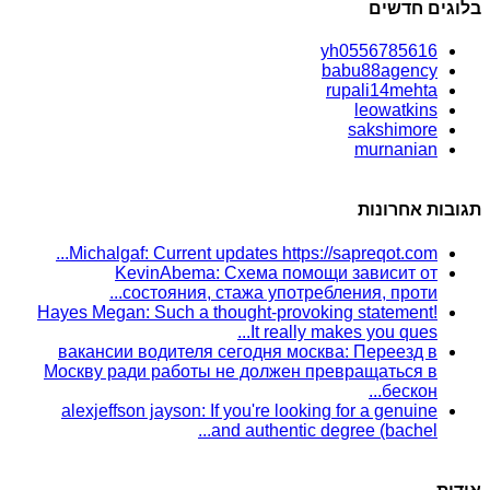
בלוגים חדשים
yh0556785616
babu88agency
rupali14mehta
leowatkins
sakshimore
murnanian
תגובות אחרונות
Michalgaf: Current updates https://sapreqot.com...
KevinAbema: Схема помощи зависит от
состояния, стажа употребления, проти...
Hayes Megan: Such a thought-provoking statement!
It really makes you ques...
вакансии водителя сегодня москва: Переезд в
Москву ради работы не должен превращаться в
бескон...
alexjeffson jayson: If you're looking for a genuine
and authentic degree (bachel...