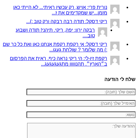
נורית פרי: אויש, רק עכשיו ראיתי... לא הייתי כאן
מזמן...יש שמקדימים את ז...
ריקי דסקל: תודה רבה רבקה ורק טוב :)...
רבקה ירון: יפה, ריקי. תיהני! תודה ושבוע
טוב....
ריקי דסקל: אי רקפת רקפת אנחנו כאן ואת כל כך שם
:) מה שלומך ? שולחת געגו...
רקפת זיו-לי: הי ריקי נראה כיף. ראית את הפרסום
ב״הארץ״. תהנווווו מתגעגעגעג...
שלח לי הודעה