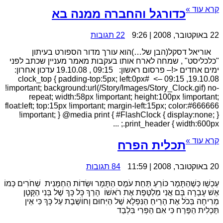
קרא עוד »
כדורגל והחברה ממנה בא
22 באוקטובר, 2008 | 9:26
22 תגובות
אוריאל דסקל(הבן של…)הוא עורך מדור הספורט בעיתון
"כלכליסט" , שמחה לארח אותו בעקבות מאמר מעניין שכתב לפני
ימים אחדים <!– פרסום ראשון: 09:15 , 19.10.08 עדכון אחרון:
19.10.08, 09:15 –> #clock_top { padding-top:5px; left:0px
!important; background:url(/Story/Images/Story_Clock.gif) no-
repeat; width:58px !important; height:100px !important;
float:left; top:15px !important; margin-left:15px; color:#666666
!important; } @media print { #FlashClock { display:none; }
.print_header { width:600px; ...
קרא עוד »
תכלית הפרח
20 באוקטובר, 2008 | 11:59
84 תגובות
עַכְשָׁו כְּשֶׁהַתָּמָר כּוֹרֵעַ תַּחַת עֹמֶס הַתָּמָר וּשְׂדוֹת הַחַמָּנִית שְׁחֹרִים כְּמוֹ
אֵשׁ עָבְרָה בָּם אֲנִי מְלַטֶּפֶת אֶת רֹאשׁוֹ הָרַךְ כָּל כָּךְ שֶׁל בְּנִי הַקָּטָן
מְרִיחָה בַּכּׁל אֶת הָרֵיחַ הַנִּפְלָא שֶׁל הַיִּחוּם וְחוֹשֶׁבֶת עַל כָּךְ כִּי אֵין
תַּכְלִית הַפֶּרַח כִּי אִם הַפְּרִי בִּלְבַד