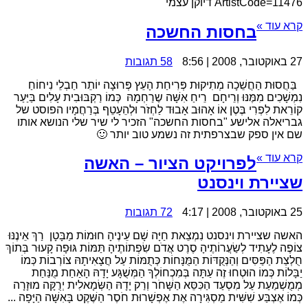
ArtistCode=11476 דיוקן עצמי
קרא עוד »
בחסות החשכה
27 באוקטובר, 2008 | 8:56
58 תגובות
בַּחֲסוּת הַחֲשֵׁכָה מְתִיקוּת פְּרִיחַת הָעֵץ פְּרוּצָה יוֹתֵר חַבְלֵי נִיחוֹחַ
נִמְשָׁכִים מִמֶּנּוּ וְרֵיחָם רֵיחַ אִשָּׁה שֶרַחְמָהּ כְּמוֹ רַקְבּוּבִית עָלִים בַּיַּעַר
קוֹרֵאת לִפְרִי בֶּטֶן אוֹ אָהוּב אָבוּד לַחְזֹר וּלְהֵעָטֵף בְּרַחֲמָיו הפוסט של
גבריאלה אלישע "בחסות החשכה" הזכיר לי שיר שלי הנושא אותו
שם אין ספק שבצרפתית זה נשמע טוב יותר 🙂
קרא עוד »
לפרויקט הציור – האשה
שציירת וינסנט
25 באוקטובר, 2008 | 4:17
72 תגובות
האשה שציירת וינסנט נִמְצֵאת חַיָּה שָׁם עֵינֶיהָ חוּמוֹת מַבָּטָן רַךְ אֵינֶנּוּ
צוֹפֶה לֶעָתִיד לְשַׂעֲרוֹתֶיהָ סֶרֶט אֲדֹם שִׂפְתוֹתֶיהָ תַּמּוֹת גּוּפָה קָעוּר בְּתוֹךְ
חֻלְצַת הַפַּסִּים וְהַנְּקֻדּוֹת הַמֻּנָּחוֹת כְּתֻמּוֹת עַל חֲצָאִיתָהּ צוֹרְבוֹת כְּמוֹ
יַבָּלוֹת כְּמוֹ הוּטְחוּ זֶה עַתָּה בְּמִכְחוֹלְךָ הַמְּשֻׁגָּע יָדָהּ הָאַחַת מֻנַּחַת
מְמֻשְׁמַעַת עַל מִסְעַד הַכִּסֵּא הַשָּׁחֹר וְרַק יָדָהּ הַשְּׂמָאלִית יְרֻקָּה מוּזָרָה
כְּמוֹ אֶצְבַּע שִׁשִּׁית מַסְגִּירָה אֶת אֶפְשָׁרוּת חֹסֶר הַשֶּׁקֶט בָּאִשָּׁה הַיָּפָה ...