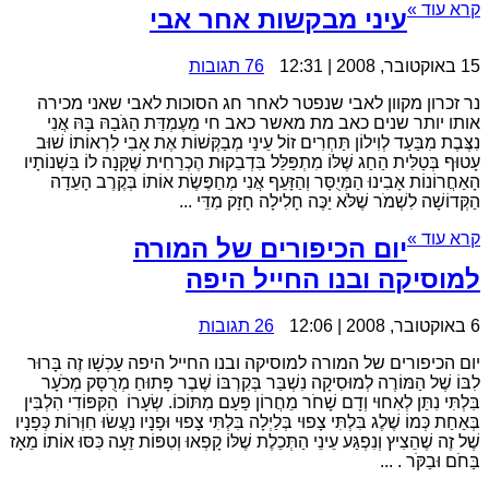
קרא עוד »
עיני מבקשות אחר אבי
15 באוקטובר, 2008 | 12:31
76 תגובות
נר זכרון מקוון לאבי שנפטר לאחר חג הסוכות לאבי שאני מכירה
אותו יותר שנים כאב מת מאשר כאב חי מֵעֶמְדַּת הַגֹּבַהּ בָּהּ אֲנִי
נִצֶּבֶת מִבַּעַד לְוִילוֹן תַּחְרִים זוֹל עֵינַי מְבַקְּשׁוֹת אֶת אָבִי לִרְאוֹתוֹ שׁוּב
עָטוּף בְּטַלִּית הַחַג שֶׁלּוֹ מִתְפַּלֵּל בִּדְבֵקוּת הֶכְרֵחִית שֶׁקָּנָה לוֹ בִּשְׁנוֹתָיו
הָאַחֲרוֹנוֹת אָבִינוּ הַמְּיֻסָּר וְהַזָּעֵף אֲנִי מְחַפֶּשֶׂת אוֹתוֹ בְּקֶרֶב הָעֵדָה
הַקְּדוֹשָׁה לִשְׁמֹר שֶׁלֹּא יַכֶּה חָלִילָה חָזָק מִדֵּי ...
קרא עוד »
יום הכיפורים של המורה
למוסיקה ובנו החייל היפה
6 באוקטובר, 2008 | 12:06
26 תגובות
יום הכיפורים של המורה למוסיקה ובנו החייל היפה עַכְשָׁו זֶה בָּרוּר
לִבּוֹ שֶׁל הַמּוֹרֶה לְמוּסִיקָה נִשְׁבַּר בְּקִרְבּוֹ שֶׁבֶר פָּתוּחַ מְרֻסָּק מְכֹעָר
בִּלְתִּי נִתַּן לְאִחוּי וְדָם שָׁחֹר מֵחֲרוֹן פַּעַם מִתּוֹכוֹ. שְׂעָרוֹ הַקִּפּוֹדִי הִלְבִּין
בְּאַחַת כְּמוֹ שֶׁלֶג בִּלְתִּי צָפוּי בְּלַיְלָה בִּלְתִּי צָפוּי וּפָנָיו נַעֲשׂוּ חִוְּרוֹת כְּפָנָיו
שֶׁל זֶה שֶׁהֵצִיץ וְנִפְגַּע עֵינֵי הַתְּכֵלֶת שֶׁלּוֹ קָפְאוּ וְטִפּוֹת זֵעָה כִּסּוּ אוֹתוֹ מֵאָז
בַּחֹם וּבַקֹּר . ...