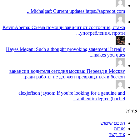
Michalgaf: Current updates https://sapreqot.com...
KevinAbema: Схема помощи зависит от состояния, стажа
употребления, проти...
Hayes Megan: Such a thought-provoking statement! It really
makes you ques...
вакансии водителя сегодня москва: Переезд в Москву
ради работы не должен превращаться в бескон...
alexjeffson jayson: If you're looking for a genuine and
authentic degree (bachel...
אודות
הסכם שימוש
אודות
צור קשר