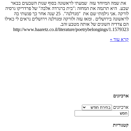
את שמה המיוחד עזה שמעתי לראשונה בסוף שנות השבעים בבאר
שבע. היא תרגמה את המחזה :"בית ברנרדה אלבה" של פרדריקו גרסיה
לורקה .אני גילמתי שם את "מגדלנה". 25 שנה אחר כך פגשתי בה
לראשונה בירושלים . ומאז עזה ולורקה ומגדלנה וירושלים נראים לי כאילו
הם צדדיה השונים של אותה מטבע זהב.
http://www.haaretz.co.il/literature/poetrybelongings/1.1579323
קרא עוד »
ארכיונים
ארכיונים
קטגוריות