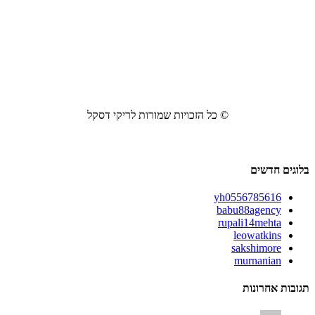
© כל הזכויות שמורות לריקי דסקל
בלוגים חדשים
yh0556785616
babu88agency
rupali14mehta
leowatkins
sakshimore
murnanian
תגובות אחרונות