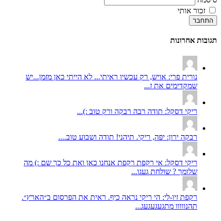
זכור אותי
התחבר
תגובות אחרונות
נורית פרי: אויש, רק עכשיו ראיתי... לא הייתי כאן מזמן...יש
שמקדימים את ז...
ריקי דסקל: תודה רבה רבקה ורק טוב :)...
רבקה ירון: יפה, ריקי. תיהני! תודה ושבוע טוב....
ריקי דסקל: אי רקפת רקפת אנחנו כאן ואת כל כך שם :) מה
שלומך ? שולחת געגו...
רקפת זיו-לי: הי ריקי נראה כיף. ראית את הפרסום ב״הארץ״.
תהנווווו מתגעגעגעג...