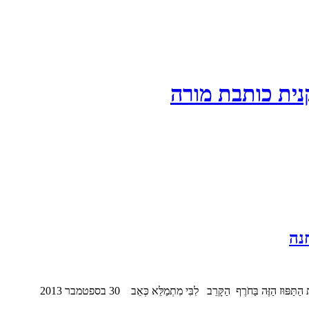
ית כותבת מורה
חנה
ַזֶּה בַּחֹרֶף הַקָּרֵב לִבִּי מִתְמַלֵּא כְּאֵב 30 בספטמבר 2013