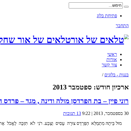
פתיחת בלוג
התחבר
טלאים של אור שחקנ
ראשי
אודות
צור קשר
בננות - בלוגים
/
ארכיון חודש:
ספטמבר 2013
רוני פיין – בת הפרדסן מולה ודינה , מגד – פרדס 
30 בספטמבר, 2013 | 9:22
13 תגובות
מוּל בֵּיתָהּ מִתְמַלֵּא הַפַּרְדֵס צוּרָה עָסִיס וְצֶבַע. רֹנִי לֹא תִּזְכֶּה לֶאֱכֹל אֶת הַתַּפּוּז ה