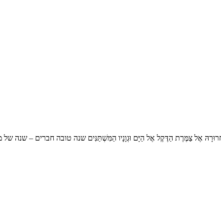
חַר כָּךְ אֶת שִׁחְרוּרָהּ אֶל צַמֶּרֶת הַדֶּקֶל אֶל הַיָּם וּגְוָנָיו הַמִּשְׁתַּנִּים שנה