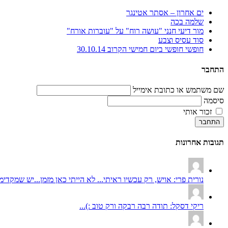
ים אחרון – אסתר אטינגר
שלמה בכה
מור דיעי חנני "עושה רוח" על "עוברות אורח"
סוד עסיס וצבע
חופשי חופשי ביום חמישי הקרוב 30.10.14
התחבר
שם משתמש או כתובת אימייל
סיסמה
זכור אותי
התחבר
תגובות אחרונות
נורית פרי: אויש, רק עכשיו ראיתי... לא הייתי כאן מזמן...יש שמקדימי
ריקי דסקל: תודה רבה רבקה ורק טוב :)...