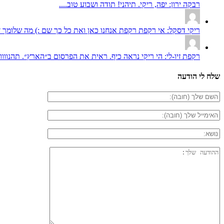
רבקה ירון: יפה, ריקי. תיהני! תודה ושבוע טוב....
ריקי דסקל: אי רקפת רקפת אנחנו כאן ואת כל כך שם :) מה שלומך ? 
רקפת זיו-לי: הי ריקי נראה כיף. ראית את הפרסום ב״הארץ״. תהנווווו
שלח לי הודעה