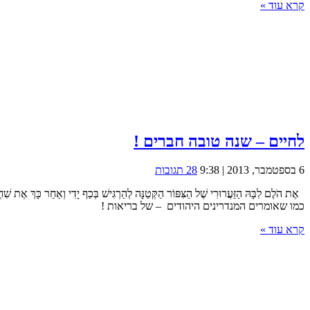
קרא עוד »
לחיים – שנה טובה חברים !
6 בספטמבר, 2013 | 9:38
28 תגובות
אֶת הֹלֶם לִבָּהּ הַזַּעֲרוּרִי שֶׁל הַצִּפּוֹר הַקְּטַנָּה לְהַרְגִּישׁ בְּכַף יָדִי וְאַ
כמו שאומרים המנדרינים היהודים – של בריאות !
קרא עוד »