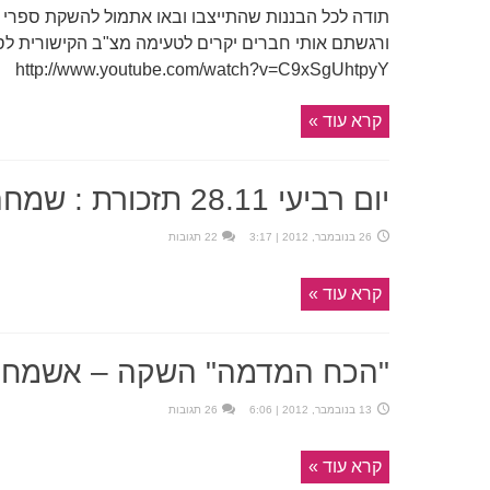
תודה לכל הבננות שהתייצבו ובאו אתמול להשקת ספ
ורגשתם אותי חברים יקרים לטעימה מצ"ב הקישורית ל
http://www.youtube.com/watch?v=C9xSgUhtpyY
קרא עוד »
יום רביעי 28.11 תזכורת : שמחה ונרגשת
26 בנובמבר, 2012 | 3:17
22 תגובות
קרא עוד »
"הכח המדמה" השקה – אשמח 
13 בנובמבר, 2012 | 6:06
26 תגובות
קרא עוד »