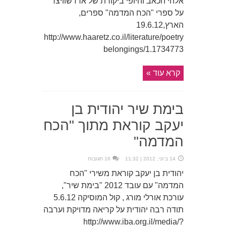
אלהי הכאב והיופי ביקורת של ארז שוויצר
על ספרי "הכח המדמה" ספרים,
הארץ,19.6.12
http://www.haaretz.co.il/literature/poetry
belongings/1.1734773
קרא עוד »
בימת שיר יהודית בן
יעקב קוראת מתוך "הכח
המדמה"
14 ביוני, 2012 | 11:32
16 תגובות
יהודית בן יעקב קוראת משירי "הכח
המדמה" עם עובד 2012 "בימת שיר",
עורכת אורלי מורג , קול המוסיקה 5.6.12
תודה רבה יהודית על קריאה מדויקת וערבה
http://www.iba.org.il/media/?