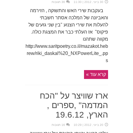
30 ביוני, 2012 | 11:30
36 תגובות
בעקבות שירי האש והתשוקה , הזירמה
והאביונה של המלכה אסתר חשבתי
להעלות את שירי הצנוע "בין שני גזעים של
פיקוס" אז העלתי כבר את המצגת כולה.
מקווה שתהנו
http://www.saritpoetry.co.il/mazakot.heb
rew/riki_daskal%20_NXPowerLite_.pp
s
קרא עוד »
ארז שוויצר על "הכח
המדמה" ,ספרים ,
הארץ, 19.6.12
20 ביוני, 2012 | 10:29
16 תגובות