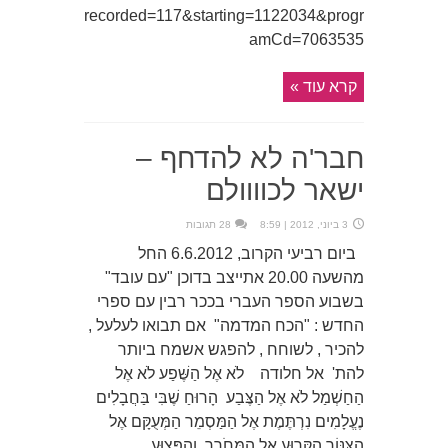
recorded=117&starting=1122034&progr
amCd=7063535
קרא עוד »
חבר'ה לא להדחף –
ישאר לכוווולם
3 ביוני, 2012 | 8:59
28 תגובות
ביום רביעי הקרוב, 6.6.2012 החל
מהשעה 20.00 אתייצב בדוכן "עם עובד"
בשבוע הספר העברי בככר רבין עם ספרי
החדש : "הכח המדמה" אם תבואו לעלעל ,
להכיר , לשוחח , להפגש אשמח ביותר
להת' אל חלודה לֹא אֶל הַשֶּׁפַע לֹא אֶל
הַחַשְׁמַל לֹא אֶל הַצֶּבַע הָרוּחַ שֶׁבִּי בַּחֲבָלִים
נֶעֱלָמִים נִרְתֶּמֶת אֶל הַמַּסְמֵר הַמְּעֻקָּם אֶל
הַצִּנּוֹר הַקָּרוּעַ אֶל הַמְּחֹרָר וְהַפָּצוּעַ ...