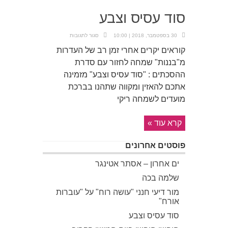
סוד עסיס וצבע
על
30 בספטמבר, 2018 | 10:00
סגור לתגובות
סוד
עסיס
קוראים יקרים אחרי זמן רב של העדרות
וצבע
מ"בננות" שמחה לחזור עם סדרת
ההסכתים : "סוד עסיס וצבע" מזמינה
אתכם להאזין ומקווה שתהנו בברכת
מועדים לשמחה ריקי
קרא עוד »
פוסטים אחרונים
ים אחרון – אסתר אטינגר
שלמה בכה
מור דיעי חנני "עושה רוח" על "עוברות
אורח"
סוד עסיס וצבע