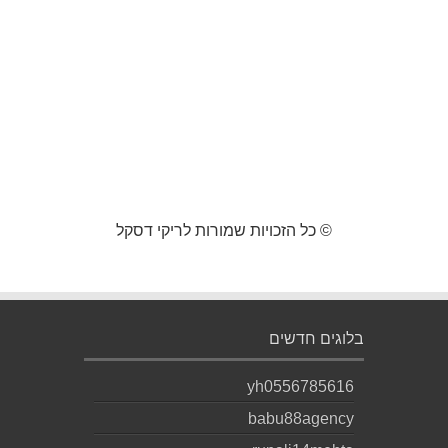
© כל הזכויות שמורות לריקי דסקל
בלוגים חדשים
yh0556785616
babu88agency