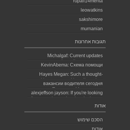
rupali14mehta
leowatkins
sakshimore
murnanian
תגובות אחרונות
Michalgaf: Current updates
https://sapreqot.com...
KevinAbema: Схема помощи
зависит от состояния, стажа
Hayes Megan: Such a thought-
употребления, проти...
provoking statement! It really makes
вакансии водителя сегодня
you ques...
москва: Переезд в Москву ради
alexjeffson jayson: If you're looking
работы не должен превращаться
for a genuine and authentic degree
в бескон...
(bachel...
אודות
הסכם שימוש
אודות