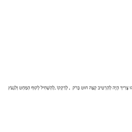
וּ צָרִיךְ הָיָה לְהַרְטִיב קְצֵה חוּט בְּרֹק , לְדַקְקוֹ ,לְהַשְׁחִיל לְקוּף הַמַּחַט וְלִנְעֹץ