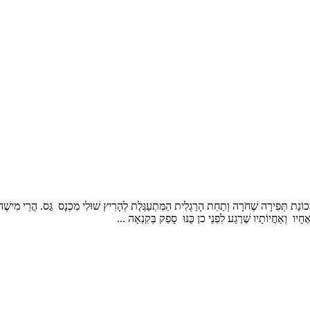
ֹנַת תְּפִירָה שְׁחֹרָה וְתַחַת הָרַגְלִית הַמִּתְעַגֶּלֶת לְהָרִיץ שׁוּלִי מִכְנָס גַּס. הֲרֵי מִישֶׁה
חָיו וְאַחֲיוֹתָיו שֶׁרֶגַע לִפְנֵי כן כֻּנּוּ סָפֵק בְּקִנְאָה ...