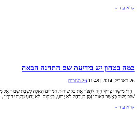
קרא עוד »
כמה בטחון יש בידיעת שם התחנה הבאה
26 באפריל, 2014 | 11:48
26 תגובות
הָרֵי מִישֶׁהוּ צָרִיךְ הָיָה לִתְפֹּר אֶת כָּל שוּרוּת הַמַּדִּים הָאֵלֶּה לָשֶׁבֶת שָׁבוּר אֶל מְכו
שׁוּב וְשׁוּב כַּאֲשֶׁר בְּאוֹתוֹ זְמַן בְּמֶרְחָק לֹא יָדוּעַ, בְּמָקוֹם לֹא יָדוּעַ נִרְצְחוּ הוֹרָיו , אֶ
קרא עוד »