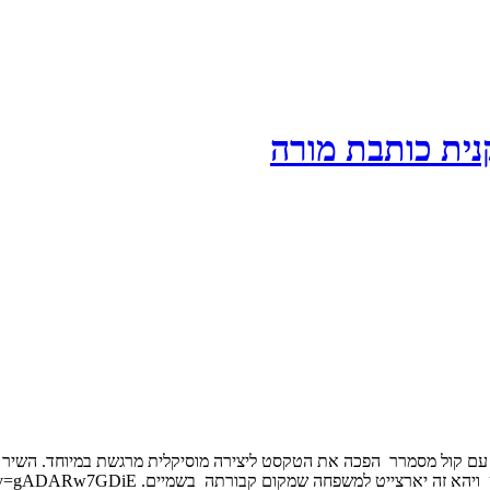
ית כותבת מורה
 קול מסמרר הפכה את הטקסט ליצירה מוסיקלית מרגשת במיוחד. השיר הוא
קום קבורתה בשמיים. https://www.youtube.com/watch?v=gADARw7GDiE ...