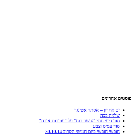
פוסטים אחרונים
ים אחרון – אסתר אטינגר
שלמה בכה
מור דיעי חנני "עושה רוח" על "עוברות אורח"
סוד עסיס וצבע
חופשי חופשי ביום חמישי הקרוב 30.10.14