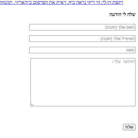
רקפת זיו-לי: הי ריקי נראה כיף. ראית את הפרסום ב״הארץ״. תהנווווו
שלח לי הודעה