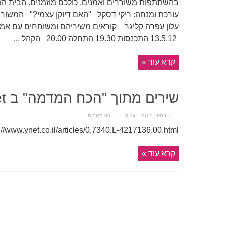
בהשתתפות משוררים ואמנים. כולכם מוזמנים. הבית הא
עורכת ומנחה: ריקי דסקל "האם דיוקן עצמי?" המשוררים
עלון עפרה קליגר קוראים משיריהם ומשוחחים עם אמ
13.5.12 התכנסות 19.30 התחלה 20.00 הקהל ...
קרא עוד »
שירים מתוך "הכח המדמה" ב Ynet
7 במאי, 2012 | 8:14
30 תגובות
://www.ynet.co.il/articles/0,7340,L-4217136,00.html
קרא עוד »