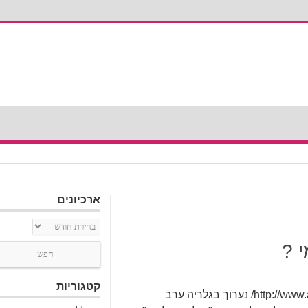
ארכיונים
ארכיונים
 ?
קטגוריות
לקראת סיום התערוכה "האם דיוקן עצמי" http://www.artispo.com/ נערוך בגלריה ערב