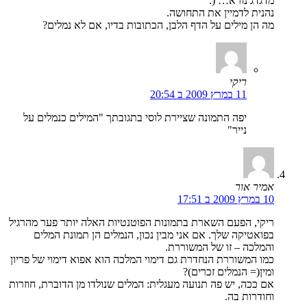
מדגדג נורא… (:
נהנית לדמיין את התחושה.
מה הן מילים על הדף הלבן, הכתובות בדיו, אם לא נמלים?
ריקי
11 במרץ 2009 ב 20:54
יפה התמונה שציירת לוסי בתגובתך "המילים כנמלים על
נייר"
אמיר אור
10 במרץ 2009 ב 17:51
ריקי, הפעם השארת בתמונות הפוטנטיות האלה יותר פער מהרגיל
בפואטיקה שלך. אם אני מבין נכון, הנמלים הן תמונת המלים
והמלכה – זו של המשוררת.
כמו המשוררת הנחדרת גם דימוי המלכה הוא אפוא דימוי של פריון
ומין(= הנמלים זכרים)?
אם ככה, יש פה תנועה מעגלית: המלים שנולדו מן הדוברת, חוזרות
וחודרות בה.