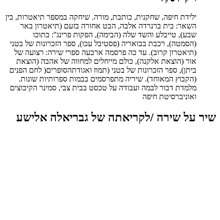
ילידת חיפה, שחקנית, כותבת, מורה. שיחקה במספר תיאטרות, בין
השאר: בית ברנרדה אלבה, הבט אחורה בזעם (תיאטרון באר
שבע), טייבלע והשד שלה (הבימה), הפקות פרינג'': בתוכו
(הסמטה), רכבת בבואריה (פסטיבל עכו), ספר הזכרונות של בטני
(תיאטרון קרוב). עד כה פרסמה ארבעה ספרי שירה: רצועה של
אור (הוצאת אלקנה), כולם מייחלים למחווה של אהבה (הוצאת
ביתן), ספר הזכרונות של בטני (תמוז ואגודתהסופרים( לחם הפנים
(הקבוץ המאוחד). שיריה מתפרסמים בבמות ספרותיות שונות.
מלמדת דבור לבמה ועבודה על טכסט בבית צבי, סמינר הקיבוצים
ואוניברסיטת חיפה
שיר על שירה /לקריאתה של גבריאלה אלישע