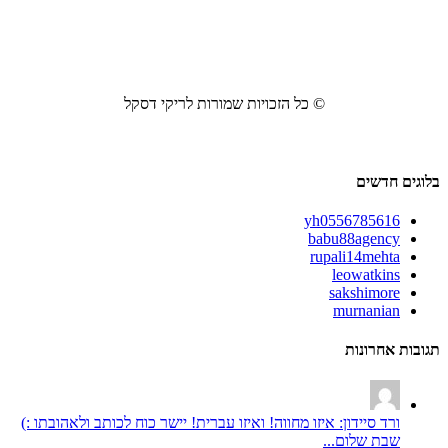
© כל הזכויות שמורות לריקי דסקל
בלוגים חדשים
yh0556785616
babu88agency
rupali14mehta
leowatkins
sakshimore
murnanian
תגובות אחרונות
ורד סיידון: איזו מחווה! ואיזו עברית! יישר כוח לכותב ולאהובתו :)
שבת שלום...