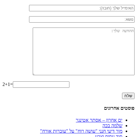
2+1=
פוסטים אחרונים
ים אחרון – אסתר אטינגר
שלמה בכה
מור דיעי חנני "עושה רוח" על "עוברות אורח"
סוד עסיס וצבע