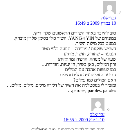
גבריאלה
10 במרץ 2009 ב 16:49
טוב להיזכר באחד השירים הראשונים שלך, ריקי.
במונחים של YIN ו-YANG, השיר כולו בסימן של יין מובהק,
כמעט בכל מילות השיר.
השמש שוקעת / מורידה – תנועה כלפי מטה
הגבעה – שחורה, חושך, מרגיע
שעה של מנוחה, הרפיה (מהתזזית)
ורק המילים, כאן בשיר, הן ינגיות, חודרות…
כמו לעשות אהבה עם המילים
גם יפה האליטרציה נמלים ומילים…
האם המילים כמו נמלים?
ומזכיר לי בנוסטלגיה את השיר של דלידה מילים, מילים, מילים…
paroles, paroles. paroles…
גבריאלה
10 במרץ 2009 ב 16:55
והנה קישור לשיר בצרפתית, מנת נוסטלגיה: