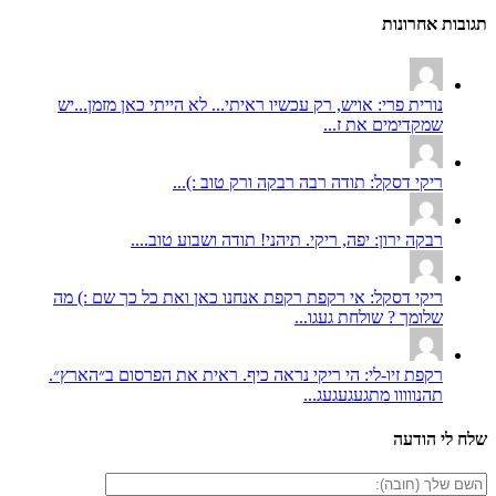
תגובות אחרונות
נורית פרי: אויש, רק עכשיו ראיתי... לא הייתי כאן מזמן...יש
שמקדימים את ז...
ריקי דסקל: תודה רבה רבקה ורק טוב :)...
רבקה ירון: יפה, ריקי. תיהני! תודה ושבוע טוב....
ריקי דסקל: אי רקפת רקפת אנחנו כאן ואת כל כך שם :) מה
שלומך ? שולחת געגו...
רקפת זיו-לי: הי ריקי נראה כיף. ראית את הפרסום ב״הארץ״.
תהנווווו מתגעגעגעג...
שלח לי הודעה