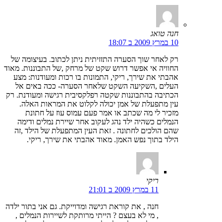
חנה טואג
10 במרץ 2009 ב 18:07
רק לאחר שוך הסערה התזזיתית ניתן לכתוב. בעיצומה של
החוויה אי אפשר דרוש שקט של מרחק ,של התבוננות. מאוד
אהבתי את שירך, ריקי, התמונות בו רכות ומעודנות: מצע
העלים ,השקיעה השקט שלאחר הסערה- ככה באים אל
הכתיבה בהתבוננות שקטה רפלקסיבית רגישה ומעודנת. רק
עין מתפעלת של אמן יכולה לקלוט את המראות האלה.
מזכיר לי מה שכתב או אמר פעם עמוס עוז על חתונת
הנמלים כשהיה ילד נהג לעקוב אחר שיירת נמלים ודימה
שהם הולכים לחתונה . זאת העין המתפעלת של הילד ,זה
הילד בתוך נפש האמן. מאוד אהבתי את שירך, ריקי.
ריקי
11 במרץ 2009 ב 21:01
חנה , את קוראת רגישה ומדוייקת. גם אני בתור ילדה
, מי לא בעצם ? הייתי מרותקת לשיירות הנמלים ,