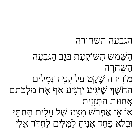
הגבעה השחורה
הַשֶּׁמֶשׁ הַשּׁוֹקַעַת בְּגַב הַגִּבְעָה
הַשְּׁחֹרָה
מוֹרִידָה שֶׁקֶט עַל קִנֵּי הַנְּמָלִים
הַחֹשֶׁךְ שֶׁיַּגִּיעַ יַרְגִּיעַ אַף אֶת מַלְכָּתָם
אֲחוּזַת הַתְּזָזִית
אוֹ אָז אֶפְרֹשׁ מַצָּע שֶׁל עָלִים תַּחְתַּי
וּבְלֹא פַּחַד אָנִיחַ לַמִּלִּים לַחְדֹּר אֵלַי