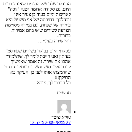
החידלון שלנו ושל הוצרים שאנו צורכים
היום, גם סקודה אדומה ישנה "זוכה"
לאריכות ימים בעוד בן צעיר אינו
זוכהלכך. בחירתה של אגי משעול היא
בחירה של שפיות, וגם במידה מסויימת
הצדעה לשירים שיש בהם אמירות
ברורות.
זוהי שירה בעיניי…
עסקתי היום בבוקר בשירים שפורסמו
בעיתון ואני חייבת לומר לך, שתלמידיי
אהבו את שירך. זה אומר שאמשיך
לדבר עליו. ואשתמש בו בעתיד. הבנתי
שהחמצתי אותו לפני כן, העיקר בא
התיקון!!!
כל הכבוד לך, גיורא…
חג שמח
גיורא פישר
27 במאי 2009 ב 13:57