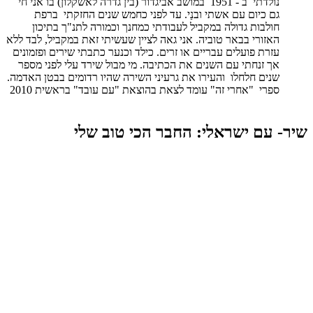
נולדתי ב - 1951 במושב אביגדור (בין גדרה לאשקלון) בו אני חי
גם כיום עם אשתי ובנַי. עד לפני כחמש שנים החזקתי ברפת
חולבות גדולה במקביל לעבודתי כמחנך וכמורה לתנ"ך בתיכון
האזורי בבאר טוביה. אני גאה לציין שעשיתי זאת במקביל, לבד ללא
עזרת פועלים עבריים או זרים. כילד וכנער כתבתי שירים ופזמונים
אך זנחתי עם השנים את הכתיבה. מי מבול שירד עלי לפני מספר
שנים חלחלו והעירו את גרעיני השירה שהיו רדומים בבטן האדמה.
ספרי "אחרי זה" עומד לצאת בהוצאת "עם עובד" בראשית 2010
שיר- עם ישראלי: החבר הכי טוב שלי