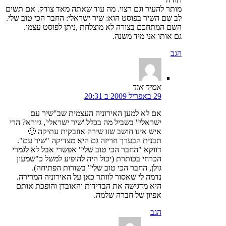
מותר להעיר וגם רצוי. מה עוד שאתה מאד צודק. אם תשים
לב שם השיר בפוסט הוא: שיר ישראלי: החבר הכי טוב שלי.
השם המתחכם בצורה לא מוצלחת ,ניתן לפוסט עצמו.
גם אותו אני מיד משנה.
הגב
אמיר אור
29 באפריל 2009 ב 20:31
אם לא למען האירוניה העצמית שב"שיר עם
ישראלי" בשביל מה בכלל 'שיר ישראלי', גיורא? הרי
איש אינו חושב שזו שירה אוזבקית עתיקה 🙂
תבנית הבערך חריזה גם היא מצדיקה "שיר עם".
דווקא "החבר הכי טוב שלי" אפשרי אבל לא לגמרי
הכרחי בכותרת (יכול היה להופיע למשל כ"שמעון
גולן, החבר הכי טוב שלי" בשורות הפתיחה).
נדמה לי שאסור לוותר כאן על האירוניה המרירה.
היא מדגישה את הבדידות והאובדן והופכת אותם
אפיון של חברה שלמה.
הגב