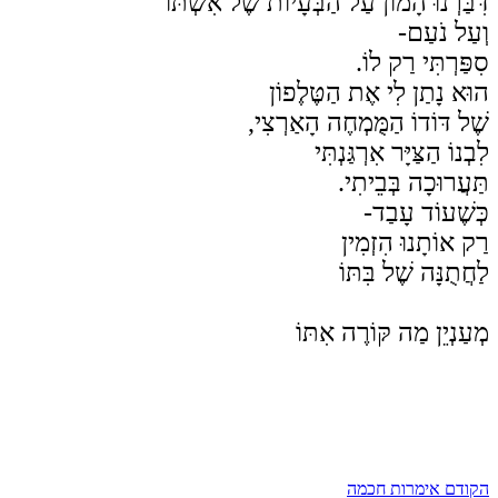
דִּבַּרְנוּ הָמוֹן עַל הַבְּעָיוֹת שֶׁל אִשְׁתּוֹ
וְעַל נֹעַם-
סִפַּרְתִּי
רַק לוֹ.
הוּא נָתַן לִי אֶת הַטֶּלֶפוֹן
שֶׁל דּוֹדוֹ הַמֻּמְחֶה
הָאַרְצִי,
לִבְנוֹ הַצַּיָּר אִרְגַּנְתִּי
תַּעֲרוּכָה בְּבֵיתִי.
כְּשֶׁעוֹד עָבַד-
רַק אוֹתָנוּ הִזְמִין
לַחֲתֻנָּה שֶׁל בִּתּוֹ
מְעַנְיֵן מַה קּוֹרֶה אִתּוֹ
הקודם
אימרות חכמה