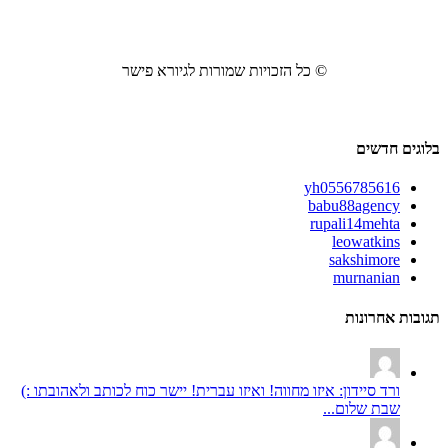
© כל הזכויות שמורות לגיורא פישר
בלוגים חדשים
yh0556785616
babu88agency
rupali14mehta
leowatkins
sakshimore
murnanian
תגובות אחרונות
ורד סיידון: איזו מחווה! ואיזו עברית! יישר כוח לכותב ולאהובתו :)
שבת שלום...