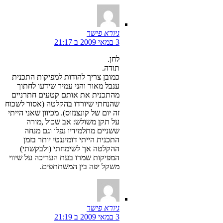
גיורא פישר
3 במאי 2009 ב 21:17
לחן.
תודה.
כמובן צריך להודות למפיקות התכנית
ענבל מאור והני עמיר שידעו לחתוך
מהתכנית את אותם קטעים חתרניים
שהנחתי שיורדו בהקלטה (אסור לשכוח
זה יום של קונצנזוס). מכיוון שאני הייתי
על תקן משולש: אב שכול ,מורה
ששניים מתלמידיו נפלו וגם מנחה
התכנית הייתי דומיננטי יותר בזמן
ההקלטה אך לשימחתי (ולבקשתי)
המפיקות שמרו בעת העריכה על שיווי
משקל יפה בין המשתתפים.
גיורא פישר
3 במאי 2009 ב 21:19