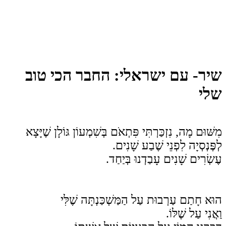
שיר- עם ישראלי: החבר הכי טוב
שלי
מִשּׁוּם מָה, נִזְכַּרְתִּי פִּתְאֹם בְּשִׁמְעוֹן גּוֹלָן שֶׁיָּצָא
לְפֶּנְסְיָה לִפְנֵי שֶׁבַע שָׁנִים.
עֶשְׂרִים שָׁנִים עָבַדְנוּ בְּיַחַד.
הוּא חָתַם עַרְבוּת עַל הַמַּשְׁכַּנְתָּה שֶׁלִּי
וַאֲנִי עַל שֶׁלּוֹ.