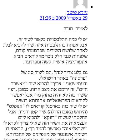
גיורא פישר
29 באפריל 2009 ב 21:26
לאמיר. תודה.
יש לי כמה התלבטויות בקשר לשיר זה.
אבל אפתח בהתלבטות איזה שיר להביא לבלוג
לאחר שלושת השירים שפרסמתי קודם,
שלפחות לגבי חלק ניכר מהקוראים הביא
אינפורמציה אישית קשה ומפתיעה.
גם בלוג צריך לנהל ,וגם ליצור סוג של
"פרסונה" באתר וירטואלי.
ידעתי שאני " צריך" להביא שיר "מאשרר
חיים". זה ירומם את מצב הרוח, כמובן ,רצוי
ששיר כזה לא יהיה מתוק מדי אבל יאפשר
לקוראים הוירטואליים אתנחתא רגשית.
יש לי שיר כזה בארסנל קוראים לו "אנופלס"
(היתוש מאגם החולה).שיר קטן וחמוד. אבל
החלטתי לעשות "דווקא" ולהביא ליום
העצמאות את השיר הזה שאולי צריך לקרא לו
"ישראליאנה" (אפשר להגיד כך?), הבאתי בו
רשימת אינוונטר של מאפיינים של החברותא
הישראלית שמצד אחד יש בה קירבה אמיתית