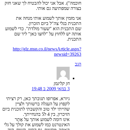
חוכמה"). אבל אני יכול להבטיח לך שאני חזק
בצורה שמפתיעה גם אותי.
אני מזמין אותך לשמוע אותי מנחה את
התכנית בגלי צה"ל ביום הזכרון.
שם התכנית הוא "שעור מולדת". כדי לשמוע
אותה יש ללחוץ על "לחצו כאן" ליד שם
התכנית.
http://glz.msn.co.il/newsArticle.aspx?
newsid=39263
הגב
חן קלינמן
3 במאי 2009 ב 19:48
גיורא, אפרופו תגובתך כאן, רק רציתי
לקפוץ על העגלה ברשותך ולציין
שהייתי ילד טוב והקשבתי לתוכנית ביום
הזיכרון, בין 4 ל5 בהנחייתך.
אינו דומה לשמוע אותך על אֶתֶר
האינטרנט כמו לשמוע את קולך על גלי
האתר. מרשים. גם הדיון, השיח, היה