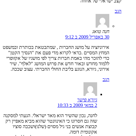
קצב ישראלי של אחווה
הגב
חנה טואג
30 באפריל 2009 ב 9:12
אירוניזציה על מושג החברות , שמתבטאת בכותרת ובמשפט
המחץ המסיים .כדאי לקרוא מדי פעם את "הנסיך הקטן"
כדי להזכר מהי באמת חברות צריך לפי מושגיו של אקזופרי
ללמוד מחדש ובאור חדש את פרוש המושג "לאלף". שיר
אירוני, גיורא, הנוגע בליבת החולי החברתי. עצוב שככה.
הגב
גיורא פישר
2 במאי 2009 ב 10:33
לחנה, נכון שהשיר הוא מאד ישראלי. הגעתי למסקנה
שזה גם חסרונו כי האינוונטר שהוא מביא מאפיין רק
קבוצת אנשים בני גיל מסוים (שלנו)ושכבה סוציו
אקונומית דומה.