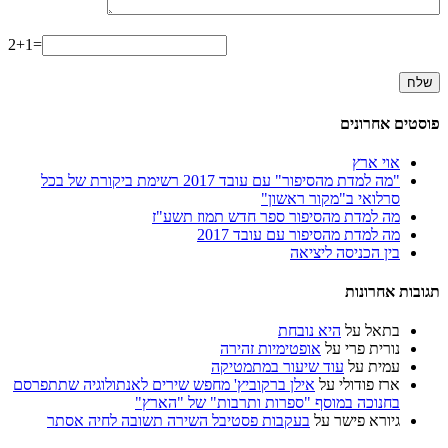
2+1=
פוסטים אחרונים
אוי ארץ
"מה למדת מהסיפור" עם עובד 2017 רשימת ביקורת של בכל
סרלואי ב"מקור ראשון"
מה למדת מהסיפור ספר חדש תמוז תשע"ז
מה למדת מהסיפור עם עובד 2017
בין הכניסה ליציאה
תגובות אחרונות
בתאל
על
היא נובחת
נורית פרי
על
אופטימיות זהירה
עמית
על
עוד שיעור במתמטיקה
ארז פודולי
על
אילן ברקוביץ' מחפש שירים לאנתולוגיה שתתפרסם
בחנוכה במוסף "ספרות ותרבות" של "הארץ"
גיורא פישר
על
בעקבות פסטיבל השירה תשובה לחיה אסתר