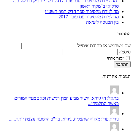
"מה למדת מהסיפור" עם עובד 2017 רשימת ביקורת של בכל
סרלואי ב"מקור ראשון"
מה למדת מהסיפור ספר חדש תמוז תשע"ז
מה למדת מהסיפור עם עובד 2017
בין הכניסה ליציאה
התחבר
שם משתמש או כתובת אימייל
סיסמה
זכור אותי
התחבר
תגובות אחרונות
בתאל: הי גיורא. השיר מביע המון רגישות וכאב מצד המורים
כאשר התלמידי...
נורית פרי: מקווה שתצליח, גיורא. בד"כ הדמעה נוצצת יותר......