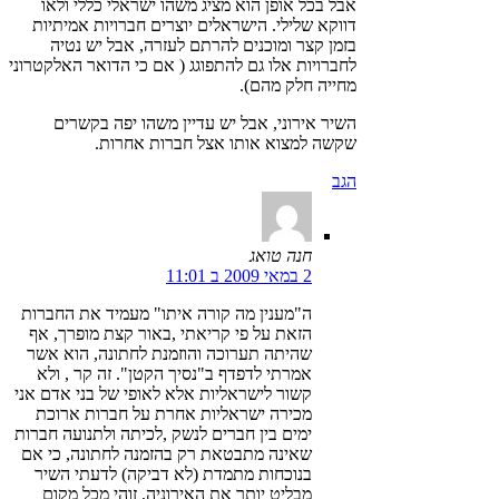
אבל בכל אופן הוא מציג משהו ישראלי כללי ולאו
דווקא שלילי. הישראלים יוצרים חברויות אמיתיות
בזמן קצר ומוכנים להרתם לעזרה, אבל יש נטיה
לחברויות אלו גם להתפוגג ( אם כי הדואר האלקטרוני
מחייה חלק מהם).
השיר אירוני, אבל יש עדיין משהו יפה בקשרים
שקשה למצוא אותו אצל חברות אחרות.
הגב
חנה טואג
2 במאי 2009 ב 11:01
ה"מענין מה קורה איתו" מעמיד את החברות
הזאת על פי קריאתי ,באור קצת מופרך, אף
שהיתה תערוכה והוזמנת לחתונה, הוא אשר
אמרתי לדפדף ב"נסיך הקטן". זה קר , ולא
קשור לישראליות אלא לאופי של בני אדם אני
מכירה ישראליות אחרת על חברות ארוכת
ימים בין חברים לנשק ,לכיתה ולתנועה חברות
שאינה מתבטאת רק בהזמנה לחתונה, כי אם
בנוכחות מתמדת (לא דביקה) לדעתי השיר
מבליט יותר את האירוניה, זוהי מכל מקום