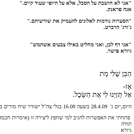
"אני לא חושבת על הסבל, אלא על היופי שעוד קיים."
אנה פראנק.
"הסערות גורמות לאלונים להעמיק את שורשיהם."
ג'ורג' הרברט.
"אני דף לבן, ואני מחליט באילו צבעים אשתמש"
גיורא פישר.
הַבֵּן שֶׁלִּי מֵת
אָז-
אַל תְּזַיְּנוּ לִי אֶת הַשֵּׂכֶל.
היום,יום ג' 28.4.09 בשעה 16.00 בגלי צה"ל ישודר שיח מורים בהשתתפותי.
פתחתי את האפשרות להגיב למי שחפץ ליצירה זו (אימרות חכמה)
תודה
גיורא