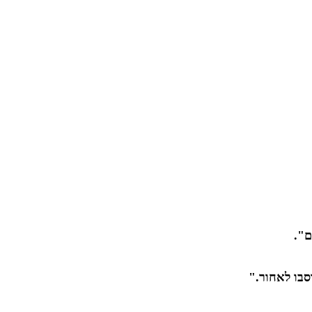
ם".
סבו לאחור."