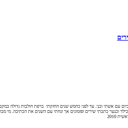
רים
ו אני חי גם כיום עם אשתי ובנַי. עד לפני כחמש שנים החזקתי ברפת חולבות גדולה
כילד וכנער כתבתי שירים ופזמונים אך זנחתי עם השנים את הכתיבה. מי מבו
ת 2010