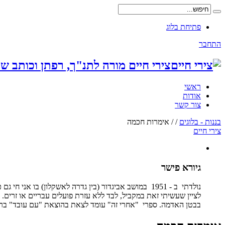
פתיחת בלוג
התחבר
צירי חיים מורה לתנ"ך, רפתן וכותב שי
ראשי
אודות
צור קשר
בננות - בלוגים
/
/
אימרות חכמה
צירי חיים
גיורא פישר
נולדתי ב - 1951 במושב אביגדור (בין גדרה לאשקלון) ב
לציין שעשיתי זאת במקביל, לבד ללא עזרת פועלים עבריים או זרים. 
בבטן האדמה. ספרי "אחרי זה" עומד לצאת בהוצאת "עם עובד" בראשי