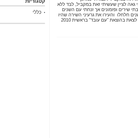
קטגוריות
י גאה לציין שעשיתי זאת במקביל, לבד ללא
בתי שירים ופזמונים אך זנחתי עם השנים
כללי
ים חלחלו והעירו את גרעיני השירה שהיו
רדומים בבטן האדמה. ספרי "אחרי זה" עומד לצאת בהוצאת "עם עובד" בראשית 2010