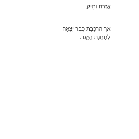
אֶזְרָח וָתִיק,
אַך הַרַכֶּבֶת כְּבָר יָצְאָה
לְתַחֲנַת הַיַּעַד.