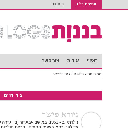
התחבר
פתיחת בלוג
ראשי
אודות
צור קשר
בננות - בלוגים
/
/
עד ליציאה
צירי חיים
גיורא פישר
נולדתי ב - 1951 במושב אביגדור (בי
עד לפני כחמש שנים החזקתי ברפת חולבות ג