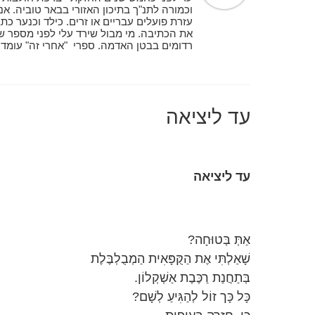
וכמורה לתנ"ך בתיכון האזורי בבאר טוביה. אנ
עזרת פועלים עבריים או זרים. כילד וכנער כת
את הכתיבה. מי מבול שירד עלי לפני מספר שנ
עד ליציאה
עד ליציאה
אַתְּ בְּטוּחָה?
שָׁאַלְתִּי אֶת הַקֻּפָּאִית הַמְבֻלְבֶּלֶת
בְּתַחֲנַת רַכֶּבֶת אַשְׁקְלוֹן.
כָּל כָּך זוֹל לְהַגִּיעַ לְשָׁם?