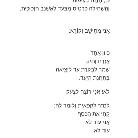
כֵּן, חָזְרָה בְּעֲיֵפוּת
וְהִשְׁחִילָה כַּרְטִיס מִבַּעַד לְאֶשְׁנָב הַזְּכוּכִית.
אֲנִי מִתְיַשֵּׁב וְקוֹרֵא:
כִּיּוּן אֶחָד
אֶזְרָח וָתִיק
שְׁמֹר לְבִקֹּרֶת עַד לַיְצִיאָה
בְּתַחֲנַת הַיַּעַד.
לֹא! אֲנִי רוֹצֶה לִצְעֹק
לַחֲזֹר לָקֻפָּאִית וְלוֹמַר לָהּ:
קְחִי אֶת הַכֶּסֶף
אֲנִי עוֹד לֹא
עוֹד לֹא