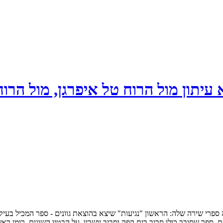
 עיתון מול הרוח טל איפרגן, מול הרוח
, חיפה. עד כה ראו אור שלושה ספרי שירה שלה: הראשון "נגיעות" שיצא בהוצאת גוונים - 
ספר שסובב כולו סביב בית קפה וסביב יושביו, על הבטיו השונים. רומן ראש