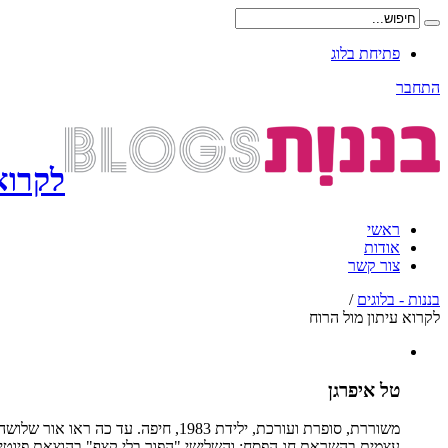
פתיחת בלוג
התחבר
לקרוא
ראשי
אודות
צור קשר
בננות - בלוגים
/
לקרוא עיתון מול הרוח
טל איפרגן
משוררת, סופרת ועורכת, ילידת 1983
עצמית בהשראת חג הפסח; והשלישי "הפוך בלי קצף" בהוצאת פיוטית, 