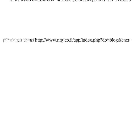
פותחים רומן חדש, את "לקרוא עיתון מול הרוח"/ טל איפרגן/ עמדה. היום, ה-1/9/13, במעריב: http://www.nrg.co.il/app/index.php?do=blog&encr_id=7b710fc4596b25648b44472262adc013&id=4637 תודתי הגדולה לרן