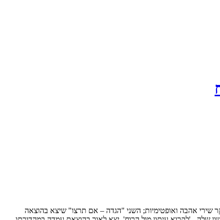
ספר המכיל בעיקר שירי אהבה ואופטימיות; השני "הגדה – אם תרצו" שיצא בהוצאה
ון שלה - 'לקרוא עיתון מול הרוח', יצא לאור בהוצאת עמדה במהדורתו