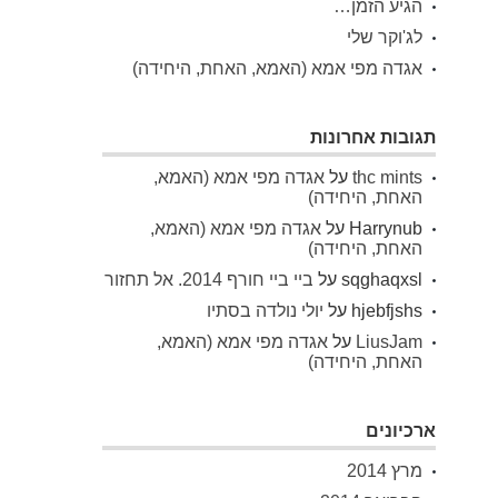
הגיע הזמן…
לג'וקר שלי
אגדה מפי אמא (האמא, האחת, היחידה)
תגובות אחרונות
thc mints
על
אגדה מפי אמא (האמא,
האחת, היחידה)
Harrynub
על
אגדה מפי אמא (האמא,
האחת, היחידה)
sqghaqxsl
על
ביי ביי חורף 2014. אל תחזור
hjebfjshs
על
יולי נולדה בסתיו
LiusJam
על
אגדה מפי אמא (האמא,
האחת, היחידה)
ארכיונים
מרץ 2014