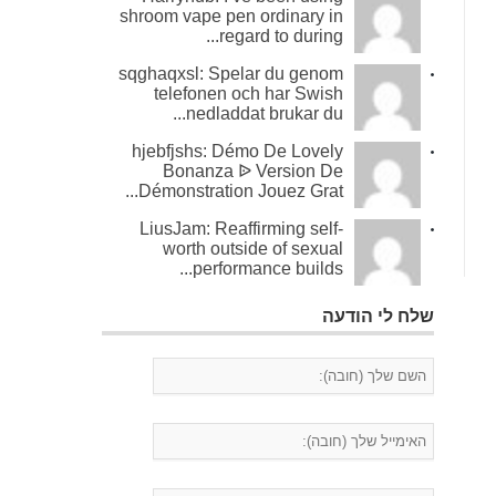
shroom vape pen ordinary in
regard to during...
sqghaqxsl: Spelar du genom
telefonen och har Swish
nedladdat brukar du...
hjebfjshs: Démo De Lovely
Bonanza ᐉ Version De
Démonstration Jouez Grat...
LiusJam: Reaffirming self-
worth outside of sexual
performance builds...
שלח לי הודעה