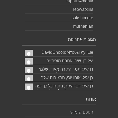
rupali14mehta
leowatkins
sakshimore
murnanian
תגובות אחרונות
DavidChoob: Чтобы лучше
понимать расстановку сил
יעל רן: שירי אהבה מופתיים
перед матчем, читаю ана...
ומרגשים עד מאוד כפי שרק גד
רן יגיל: תמר היקרה מאוד, שלמי
יודע לכתוב תודה...
תודה ואמסור כמובן לגד. שבת
רן יגיל: אוהו יוכי, התגובות שלך
שלום...
תמיד מאלפות בינה והן יצירה
רן יגיל: יוסי היקר, ניתוח כל כך יפה
בפני עצמה....
ומדויק, ממש קולע, לשיר "השקה".
של...
אודות
הסכם שימוש