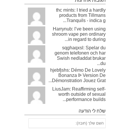
thc mints: I tried a hardly
products from Tillmans
Tranquils - indica g...
Harrynub: I’ve been using
shroom vape pen ordinary
in regard to during...
sqghaqxsl: Spelar du
genom telefonen och har
Swish nedladdat brukar
du...
hjebfjshs: Démo De Lovely
Bonanza ᐉ Version De
Démonstration Jouez Grat...
LiusJam: Reaffirming self-
worth outside of sexual
performance builds...
שלח לי הודעה