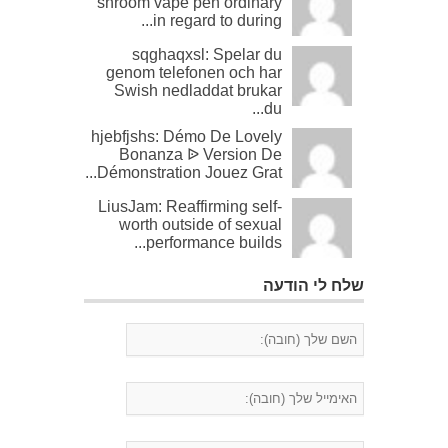
shroom vape pen ordinary
in regard to during...
sqghaqxsl: Spelar du
genom telefonen och har
Swish nedladdat brukar
du...
hjebfjshs: Démo De Lovely
Bonanza ᐉ Version De
Démonstration Jouez Grat...
LiusJam: Reaffirming self-
worth outside of sexual
performance builds...
שלח לי הודעה