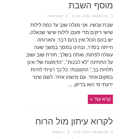
מוסף השבת
23 באוגוסט, 2013 | 11:22
תגובה אחת
שבת עכשיו. אני מגלה שוב עד כמה לילות
שישי ריקים מדי פעם. לילות שישי שכאלה,
יש בהם הכול ואין בהם דבר. והארוחה
הייתה בסדר, ובהינו במסך במשך שעה
עגולה לפחות. ואתה בשלך, חזרת שוב ושוב
על התחינה "לא לבכות". "הדמעות שלי אינן
תלויות בך," התגוננתי. כל כך רציתי להיות
במקום אחר. עם מישהו אחר. לשם שינוי
ידעתי מי הוא בדיוק. ...
קרא עוד »
לקרוא עיתון מול הרוח
18 באוגוסט, 2013 | 3:16
3 תגובות