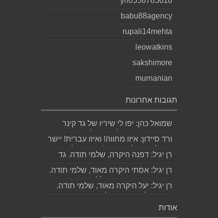
yh0556785616
babu88agency
rupali14mehta
leowatkins
sakshimore
murnanian
תגובות אחרונות
שמואל כהן: יפו לי שיריו של גד קינר
קיסינגר ואשמח לקחת חלק בערב
ורד סיידון: איזו מחווה! ואיזו עברית! יישר
ההשקה של...
כוח לכותב ולאהובתו :) שבת שלום...
רן יגיל: דפנה היקרה, שלמי תודה. גד
הוא אכן משורר איכותי ביותר. אמסור...
רן יגיל: אסתי היקרה מאוד, שלמי תודה.
ניכר כי השירים דיברו לליבך. אמסו...
רן יגיל: יעל היקרה מאוד, שלמי תודה.
אמסור לגד. שבת שלום. רן...
אודות