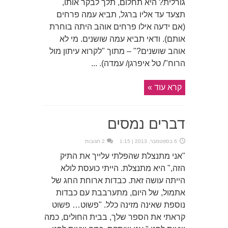
גורלית? היא תחלום, תלך לבקר אותו,
תצעד עד אליו ברגל, תביא עמה פרחים
(אם ידעה אילו פרחים אוהב היתה בוחרת
אותם). ודאי תביא עמה שושנים. מי לא
אוהב שושנים?" – מתוך "לקרוא עיתון מול
הרוח"/ טל איפרגן/ עמדה). ...
קרא עוד »
דברים נמסים
6 בספטמבר, 2013 | 1:15
2 תגובות
"אני מתנצלת שהפלתי עלייך את התיק
הזה," היא מתנצלת. הייתי כועסת לולא
הייתה עושה זאת. כבדות ארוחת החג של
אתמול, של היום, מתערבבת עם כבדות
נוספת שאינה מזינה כלל. "פשוט… פשוט
קראתי את הספר שלך, בבית החולים, כמה