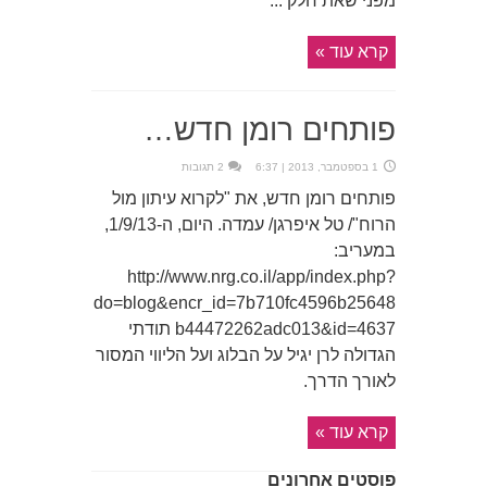
מפני שאת חלק ...
קרא עוד »
פותחים רומן חדש…
1 בספטמבר, 2013 | 6:37
2 תגובות
פותחים רומן חדש, את "לקרוא עיתון מול
הרוח"/ טל איפרגן/ עמדה. היום, ה-1/9/13,
במעריב:
http://www.nrg.co.il/app/index.php?
do=blog&encr_id=7b710fc4596b25648
b44472262adc013&id=4637 תודתי
הגדולה לרן יגיל על הבלוג ועל הליווי המסור
לאורך הדרך.
קרא עוד »
פוסטים אחרונים