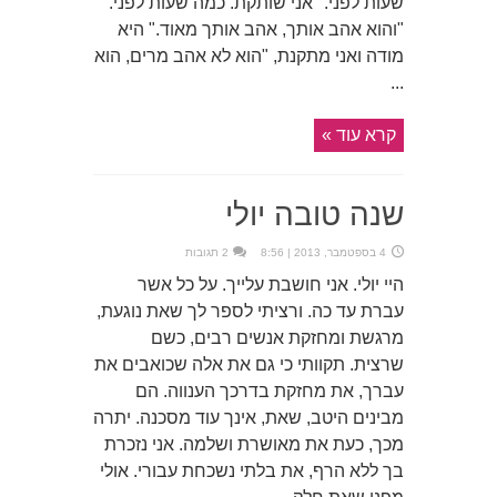
שעות לפני." אני שותקת. כמה שעות לפני.
"והוא אהב אותך, אהב אותך מאוד." היא
מודה ואני מתקנת, "הוא לא אהב מרים, הוא
...
קרא עוד »
שנה טובה יולי
4 בספטמבר, 2013 | 8:56
2 תגובות
היי יולי. אני חושבת עלייך. על כל אשר
עברת עד כה. ורציתי לספר לך שאת נוגעת,
מרגשת ומחזקת אנשים רבים, כשם
שרצית. תקוותי כי גם את אלה שכואבים את
עברך, את מחזקת בדרכך הענווה. הם
מבינים היטב, שאת, אינך עוד מסכנה. יתרה
מכך, כעת את מאושרת ושלמה. אני נזכרת
בך ללא הרף, את בלתי נשכחת עבורי. אולי