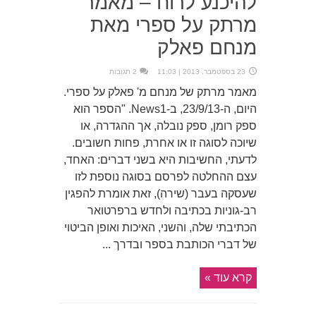
להיכנע לרוח – מאמר
מרתק על ספרי מאת
מנחם פאלק
23 בספטמבר, 2013 | 11:03
2 תגובות
מאמר מרתק של מנחם מ' פאלק על ספרי.
היום, ה-23/9/13, ב-News1. "הספר הוא
ספק רומן, ספק נובלה, אך ההגדרה, או
שיוכה לסוגה זו או אחרת, פחות חשובים.
לדעתי, החשיבות היא בשני דברים: האחד,
עצם ההחלטה לפרסם בסוגה נוספת לזו
שעסקה בעבר (שירה), זאת אומרת להפגין
רב-גוניות בכתיבה ולחדש ברפרטואר
הכתיבתי שלה, והשני, האיכות ואופן הביטוי
של דברי הכותבת בספר ובדרך ...
קרא עוד »