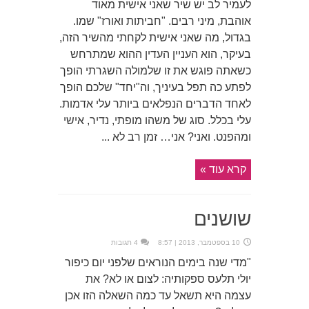
לעמיר לב יש שיר שאני אישית מאוד
אוהבת, מיני רבים. "חביתות ואורז" שמו.
בגדול, מה שאני אישית לקחתי מהשיר הזה,
בעיקר, הוא העניין העדין ההוא שמתרחש
כשאתה פוגש את זו שלמולה השגרתי הופך
לפתע כה תפל בעיניך, וה"יחד" שלכם הופך
לאחד הדברים הנפלאים ביותר עלי אדמות.
עלי בכלל. סוג של משהו מופתי, נדיר, אישי
ומהפנט. ואני? אני… זמן רב לא ...
קרא עוד »
שושנים
10 בספטמבר, 2013 | 8:57
4 תגובות
"מדי שנה בימים הנוראים שלפני יום כיפור
יולי תלעס ספקותיה: לצום או לא? את
עצמה היא תשאל עד כמה השאלה הזו אכן