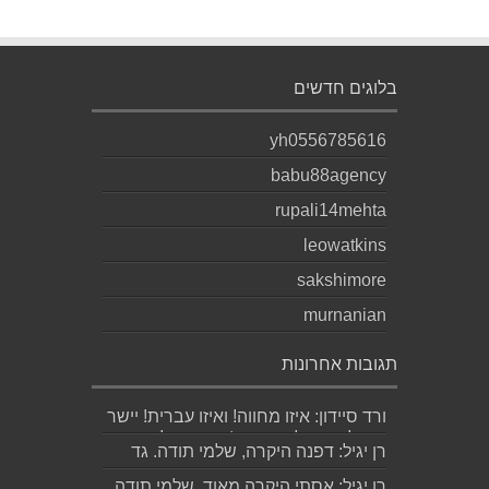
בלוגים חדשים
yh0556785616
babu88agency
rupali14mehta
leowatkins
sakshimore
murnanian
תגובות אחרונות
ורד סיידון: איזו מחווה! ואיזו עברית! יישר
כוח לכותב ולאהובתו :) שבת שלום...
רן יגיל: דפנה היקרה, שלמי תודה. גד
הוא אכן משורר איכותי ביותר. אמסור...
רן יגיל: אסתי היקרה מאוד, שלמי תודה.