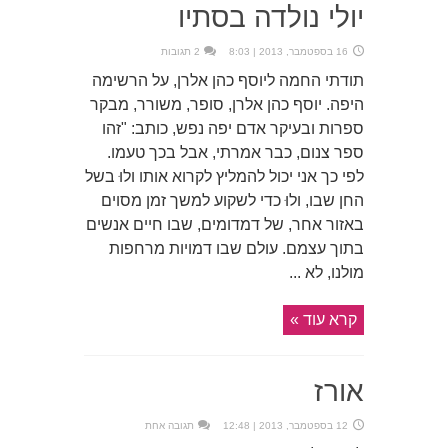
יולי נולדה בסתיו
16 בספטמבר, 2013 | 8:03
2 תגובות
תודתי החמה ליוסף כהן אלרן, על הרשימה
היפה. יוסף כהן אלרן, סופר, משורר, מבקר
ספרות ובעיקר אדם יפה נפש, כותב: "זהו
ספר צנום, כבר אמרתי, אבל בכך טעמו.
לפי כך אני יכול להמליץ לקרוא אותו ולוּ בשל
החן שבו, ולוּ כדי לשקוע למשך זמן מסוים
באזור אחר, של דמדומים, שבו חיים אנשים
בתוך עצמם. עולם שבו דמויות מרחפות
מולנו, לא ...
קרא עוד »
אורז
12 בספטמבר, 2013 | 12:48
תגובה אחת