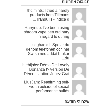
תגובות אחרונות
thc mints: I tried a hardly
products from Tillmans
Tranquils - indica g...
Harrynub: I’ve been using
shroom vape pen ordinary
in regard to during...
sqghaqxsl: Spelar du
genom telefonen och har
Swish nedladdat brukar
du...
hjebfjshs: Démo De Lovely
Bonanza ᐉ Version De
Démonstration Jouez Grat...
LiusJam: Reaffirming self-
worth outside of sexual
performance builds...
שלח לי הודעה