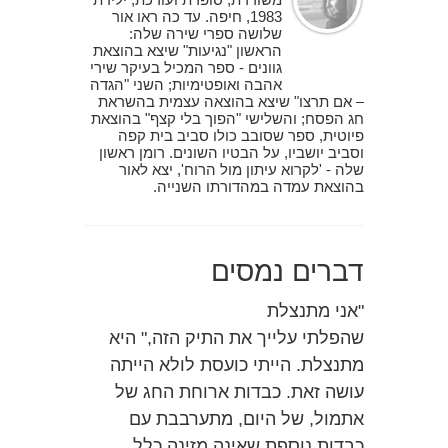
1983, חיפה. עד כה ראו אור
שלושה ספרי שירה שלה:
הראשון "נגיעות" שיצא בהוצאת
גוונים - ספר המכיל בעיקר שירי
אהבה ואופטימיות; השני "הגדה
– אם תרצו" שיצא בהוצאה עצמית בהשראת
חג הפסח; והשלישי "הפוך בלי קצף" בהוצאת
פיוטית, ספר שסובב כולו סביב בית קפה
וסביב יושביו, על הבטיו השונים. רומן ראשון
שלה - 'לקרוא עיתון מול הרוח', יצא לאור
בהוצאת עמדה במהדורתו השנייה.
דברים נמסים
"אני מתנצלת
שהפלתי עלייך את התיק הזה," היא
מתנצלת. הייתי כועסת לולא הייתה
עושה זאת. כבדות ארוחת החג של
אתמול, של היום, מתערבבת עם
כבדות נוספת שאינה מזינה כלל.