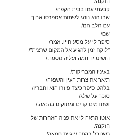
הזקנה/
קבעתי עמו בבית הקפה/
שבו הוא נוהג לשתות אספרסו ארוך
עם חלב חם/
שם/
סיפר לי על מסע חייו, אמר/
"לוקח זמן להגיע אל המקום שרצית"/
הושיט יד חמה ועליה מספר./
בעיניו המבריקות/
תיאר את צרות העין והשנאה/
בלהט סיפר כיצד פיזרו הוא וחבריו/
סוכר על שלג/
ושתו מים קרים ומתוקים בהנאה./
אוטו הראה לי את פניה האחרות של
הזקנה/
כשטבל בקפה עוגיית חמאה/