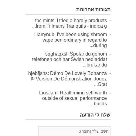
תגובות אחרונות
thc mints: I tried a hardly products
from Tillmans Tranquils - indica g...
Harrynub: I’ve been using shroom
vape pen ordinary in regard to
during...
sqghaqxsl: Spelar du genom
telefonen och har Swish nedladdat
brukar du...
hjebfjshs: Démo De Lovely Bonanza
ᐉ Version De Démonstration Jouez
Grat...
LiusJam: Reaffirming self-worth
outside of sexual performance
builds...
שלח לי הודעה