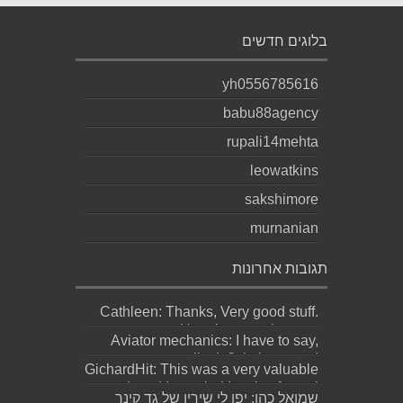
בלוגים חדשים
yh0556785616
babu88agency
rupali14mehta
leowatkins
sakshimore
murnanian
תגובות אחרונות
Cathleen: Thanks, Very good stuff.
Here is my web page;
Aviator mechanics: I have to say,
http://Bookmar...
personally definitely wasted
GichardHit: This was a very valuable
meaningful effor...
read, and I am glad I took a few mi...
שמואל כהן: יפו לי שיריו של גד קינר