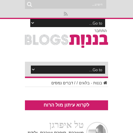
התחבר
בננות - בלוגים
/
/
דברים נמסים
לקרוא עיתון מול הרוח
טל איפרגן
משוררת, סופרת ועורכת, ילידת