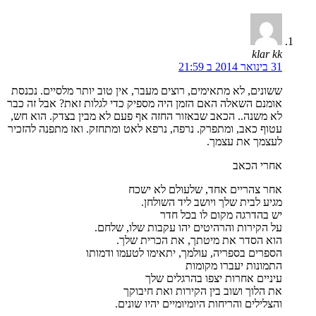
klar kk
31 בינואר 2014 ב 21:59
ששונים, לא מתאימים, רוצים מעבר, אין טוב יותר מלסיים. נכנסת
אומנם השאלה האם הזמן היה מספיק כדי לגלות זאת? אבל זה כבר
לא משנה.. הכאב שבאזור החזה אף פעם לא מבין בצדק. הוא חש,
עטוף כאב, ומתפרק. נרפה, נרפא לאט ומתחזק. ואז מתפנה להזכיר
לעצמך את עצמך.
אחרי הכאב
אחר צהריים אחד, שלעולם לא ישכח
מגיע לבית שלך ויושב ליד השולחן.
יש בהדרגה מקום לו בכל חדר
על הקירות והרהיטים יהו עקבות שלו, שלחם.
הוא הסדר את מיטתך, את הכרית שלך.
הספרים בספריה, עולמך, יתאימו לטעמו ודמותו
התמונות יעברו מקומות
עיניים אחרות יצפו בהרגלים שלך
את הלוך ושוב בין הקירות ואת חיבוקך
והצלילים והריחות היומיומיים יהיו שונים.