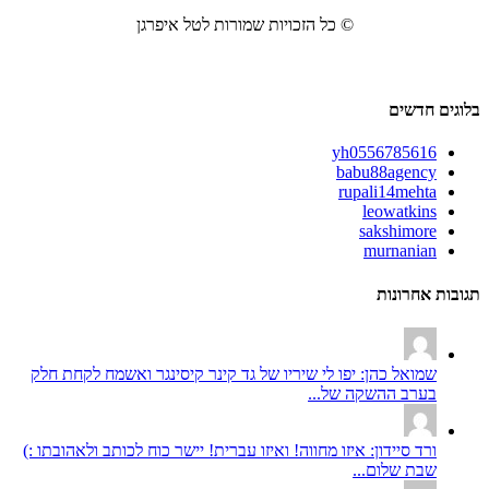
© כל הזכויות שמורות לטל איפרגן
בלוגים חדשים
yh0556785616
babu88agency
rupali14mehta
leowatkins
sakshimore
murnanian
תגובות אחרונות
שמואל כהן: יפו לי שיריו של גד קינר קיסינגר ואשמח לקחת חלק
בערב ההשקה של...
ורד סיידון: איזו מחווה! ואיזו עברית! יישר כוח לכותב ולאהובתו :)
שבת שלום...