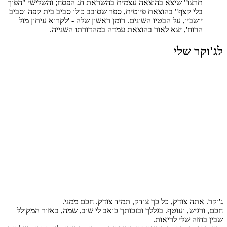
תרצו" שיצא בהוצאה עצמית בהשראת חג הפסח; והשלישי "הפוך
בלי קצף" בהוצאת פיוטית, ספר שסובב כולו סביב בית קפה וסביב
יושביו, על הבטיו השונים. רומן ראשון שלה - 'לקרוא עיתון מול
הרוח', יצא לאור בהוצאת עמדה במהדורתו השנייה.
לג'וקר שלי
ג'וקר. אתה צודק, כל כך צודק, תמיד צודק. חכם ממני.
חכם, ורגיש, ועוטף. בגללך ובזכותך כואב לי שוב, שמה, באזור המקולל
שבין בחזה שלי לריאות.