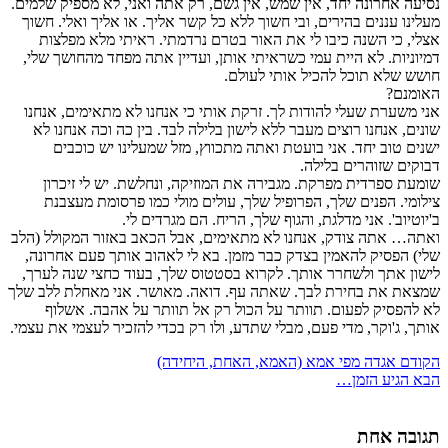
נסיעה אחרונה יחד, אין שמש, אין גשם, רק אתה ואני, לא מספיק שלמים.
מעלינו עננים בהירים, ובי חשוך ללא כל קשר אליך. או אליך ואלי. חשוך
אצלי, כי השנה כיבו לי את האור בטרם נרדמתי. ראיתי מלא מפלצות
דמיוניות. לא היית עמי כשראיתי אותן, ועדיין אתה מפחד מהחושך שלי,
חושש שלא תוכל להכיל אותי לעולם.
האומנם?
אני משערת שעלי להודות לך. זרקת אותי כי אנחנו לא מתאימים, אנחנו
שונים, אנחנו רוצים מעבר ללא לישון בלילה לבד. בין כה וכה אנחנו לא
ישנים טוב יחד. אני בועטת ואתה מתכווץ, מזל שמעלינו יש כוכבים
דבוקים שזוהרים בלילה.
שומעת ספרדית מפרקת. מגבירה את המוזיקה, ונחלשת. יש לי זיכרון
צילומי. הפנים שלך, הפרופיל שלך, עולים מולי כמו פרסומת מעצבנת
ב'יוטיוב'. אני מדלגת, והגוף שלך, הריח. הם מגרדים לי.
ואתה… אתה צודק, אנחנו לא מתאימים, אבל הכאב באזור המקולל (הלב
שלי) הפסיק להאמין בצדק כבר מזמן. בא לי לאהוב אותך פעם אחרונה,
לישון אתך ולשחרר אותך. לקרוא בסטטוס שלך, בעוד כחצי שנה לערך,
שמצאת את בחירת לבך. שאתה עף. דואה. מאושר. אני מאחלת ללב שלך
לא להפסיק לפעום. תוותר על הכול רק אל תוותר על אהבה. אשלוף
אותך, ג'וקר, מדי פעם, מבלי שתדע, ולו רק בכדי להזכיר לעצמי את עצמי.
הקודם
אגדה מפי אמא (האמא, האחת, היחידה)
הבא
הגיע הזמן…
תגובה אחת