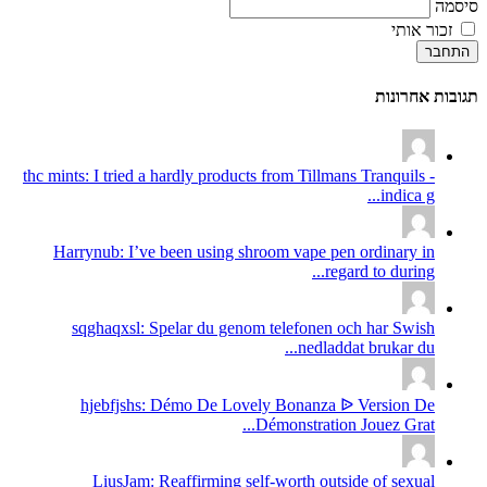
סיסמה
זכור אותי
התחבר
תגובות אחרונות
thc mints: I tried a hardly products from Tillmans Tranquils -
indica g...
Harrynub: I’ve been using shroom vape pen ordinary in
regard to during...
sqghaqxsl: Spelar du genom telefonen och har Swish
nedladdat brukar du...
hjebfjshs: Démo De Lovely Bonanza ᐉ Version De
Démonstration Jouez Grat...
LiusJam: Reaffirming self-worth outside of sexual