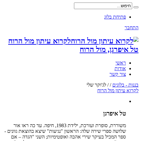
פתיחת בלוג
התחבר
לקרוא עיתון מול הרוח
טל איפרגן, מול הרוח
ראשי
אודות
צור קשר
בננות - בלוגים
/
/
לג'וקר שלי
לקרוא עיתון מול הרוח
טל איפרגן
משוררת, סופרת ועורכת, ילידת 1983, חיפה. עד כה ראו אור
שלושה ספרי שירה שלה: הראשון "נגיעות" שיצא בהוצאת גוונים -
ספר המכיל בעיקר שירי אהבה ואופטימיות; השני "הגדה – אם