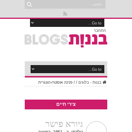
התחבר
בננות - בלוגים
/
/
פנינה אוסטרו-הונגרית
צירי חיים
גיורא פישר
נולדתי ב - 1951 במושב