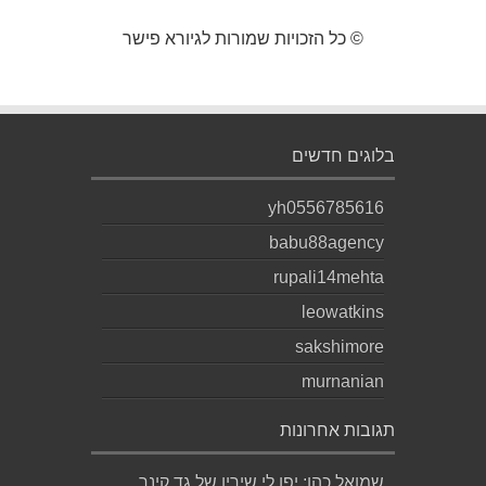
© כל הזכויות שמורות לגיורא פישר
בלוגים חדשים
yh0556785616
babu88agency
rupali14mehta
leowatkins
sakshimore
murnanian
תגובות אחרונות
שמואל כהן: יפו לי שיריו של גד קינר