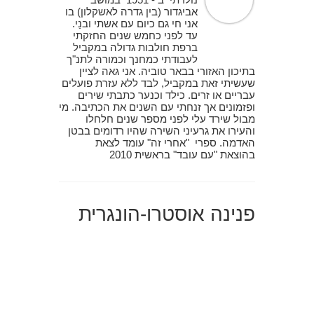
אביגדור (בין גדרה לאשקלון) בו
אני חי גם כיום עם אשתי ובנַי.
עד לפני כחמש שנים החזקתי
ברפת חולבות גדולה במקביל
לעבודתי כמחנך וכמורה לתנ"ך
בתיכון האזורי בבאר טוביה. אני גאה לציין
שעשיתי זאת במקביל, לבד ללא עזרת פועלים
עבריים או זרים. כילד וכנער כתבתי שירים
ופזמונים אך זנחתי עם השנים את הכתיבה. מי
מבול שירד עלי לפני מספר שנים חלחלו
והעירו את גרעיני השירה שהיו רדומים בבטן
האדמה. ספרי "אחרי זה" עומד לצאת
בהוצאת "עם עובד" בראשית 2010
פנינה אוסטרו-הונגרית