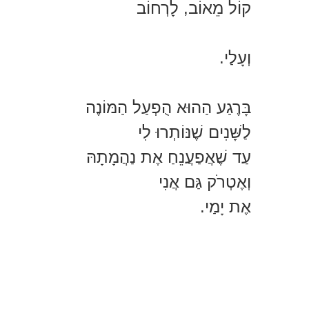
קוֹל מֵאוֹב, לָרְחוֹב
וְעָלַי.
בָּרֶגַע הַהוּא הֻפְעַל הַמּוֹנֶה
לַשָּׁנִים שֶׁנּוֹתְרוּ לִי
עַד שֶׁאֲפַעֲנֵחַ אֶת נַהֲמָתָהּ
וְאֶטְרֹק גַּם אֲנִי
אֶת יָמַי.