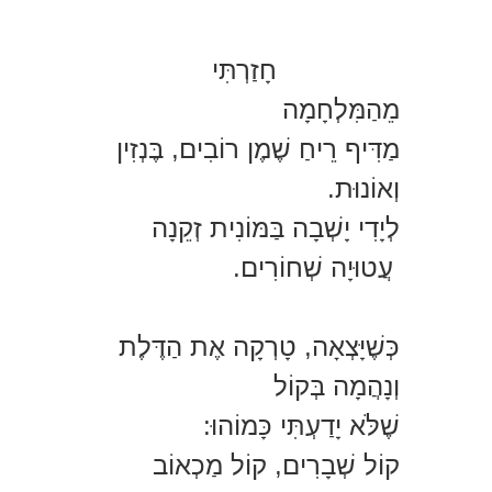
חָזַרְתִּי
מֵהַמִּלְחָמָה
מַדִּיף רֵיחַ שֶׁמֶן רוֹבִים, בֶּנְזִין
וְאוֹנוּת.
לְיָדִי יָשְׁבָה בַּמּוֹנִית זְקֵנָה
עֲטוּיָה שְׁחוֹרִים.
כְּשֶׁיָּצְאָה, טָרְקָה אֶת הַדֶּלֶת
וְנָהֲמָה בְּקוֹל
שֶׁלֹּא יָדַעְתִּי כָּמוֹהוּ:
קוֹל שְׁבָרִים, קוֹל מַכְאוֹב