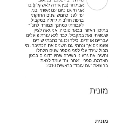
אביגדור (בין גדרה לאשקלון) בו
אני חי גם כיום עם אשתי ובנַי.
עד לפני כחמש שנים החזקתי
ברפת חולבות גדולה במקביל
לעבודתי כמחנך וכמורה לתנ"ך
בתיכון האזורי בבאר טוביה. אני גאה לציין
שעשיתי זאת במקביל, לבד ללא עזרת פועלים
עבריים או זרים. כילד וכנער כתבתי שירים
ופזמונים אך זנחתי עם השנים את הכתיבה. מי
מבול שירד עלי לפני מספר שנים חלחלו
והעירו את גרעיני השירה שהיו רדומים בבטן
האדמה. ספרי "אחרי זה" עומד לצאת
בהוצאת "עם עובד" בראשית 2010
מונית
מונית