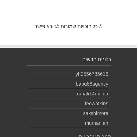
© כל הזכויות שמורות לגיורא פישר
בלוגים חדשים
yh0556785616
babu88agency
rupali14mehta
leowatkins
sakshimore
murnanian
תגובות אחרונות