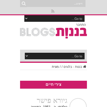
התחבר
בננות - בלוגים
/
/
מונית
צירי חיים
גיורא פישר
נולדתי ב - 1951 במושב