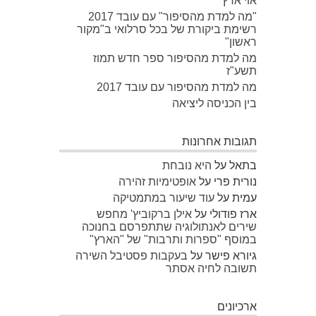
אוי ארץ
"מה למדת מהסיפור" עם עובד 2017
רשימת ביקורת של בכל סרלואי ב"מקור
ראשון"
מה למדת מהסיפור ספר חדש תמוז
תשע"ז
מה למדת מהסיפור עם עובד 2017
בין הכניסה ליציאה
תגובות אחרונות
בתאל
על
היא נובחת
נורית פרי
על
אופטימיות זהירה
עמית
על
עוד שיעור במתמטיקה
ארז פודולי
על
אילן ברקוביץ' מחפש
שירים לאנתולוגיה שתתפרסם בחנוכה
במוסף "ספרות ותרבות" של "הארץ"
גיורא פישר
על
בעקבות פסטיבל השירה
תשובה לחיה אסתר
ארכיונים