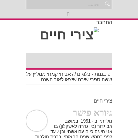
התחבר
בננות - בלוגים
/
/
אביחי קמחי ממליץ על
ששה ספרי שירה שיצאו לאור השנה
צירי חיים
גיורא פישר
נולדתי ב - 1951 במושב
אביגדור (בין גדרה לאשקלון) בו
אני חי גם כיום עם אשתי ובנַי. עד
לפני כחמש שנים החזקתי ברפת חולבות