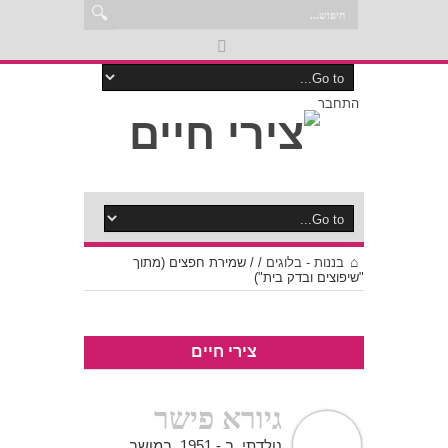
התחבר
בננות - בלוגים
/
/
שמירת חפצים (מתוך
"שיפוצים ובדק בית")
צירי חיים
גיורא פישר
נולדתי ב - 1951 במושב