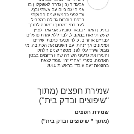
אביגדור (בין גדרה לאשקלון) בו
אני חי גם כיום עם אשתי ובנַי.
עד לפני כחמש שנים החזקתי
ברפת חולבות גדולה במקביל
לעבודתי כמחנך וכמורה לתנ"ך
בתיכון האזורי בבאר טוביה. אני גאה לציין
שעשיתי זאת במקביל, לבד ללא עזרת פועלים
עבריים או זרים. כילד וכנער כתבתי שירים
ופזמונים אך זנחתי עם השנים את הכתיבה. מי
מבול שירד עלי לפני מספר שנים חלחלו
והעירו את גרעיני השירה שהיו רדומים בבטן
האדמה. ספרי "אחרי זה" עומד לצאת
בהוצאת "עם עובד" בראשית 2010
שמירת חפצים (מתוך
"שיפוצים ובדק בית")
שמירת חפצים
(מתוך " שיפוצים ובדק בית")