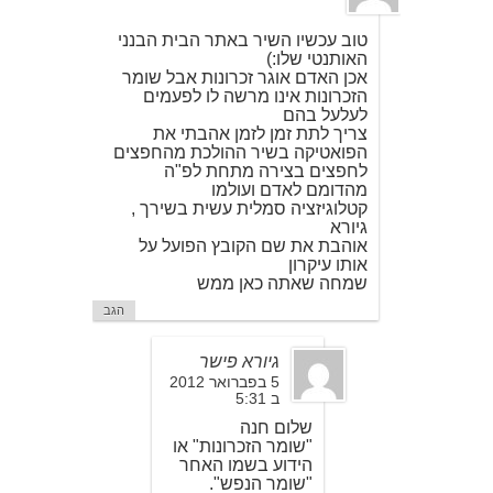
טוב עכשיו השיר באתר הבית הבנני
האותנטי שלו:)
אכן האדם אוגר זכרונות אבל שומר
הזכרונות אינו מרשה לו לפעמים
לעלעל בהם
צריך לתת זמן לזמן אהבתי את
הפואטיקה בשיר ההולכת מהחפצים
לחפצים בצירה מתחת לפ"ה
מהדומם לאדם ועולמו
קטלוגיזציה סמלית עשית בשירך ,
גיורא
אוהבת את שם הקובץ הפועל על
אותו עיקרון
שמחה שאתה כאן ממש
הגב
גיורא פישר
5 בפברואר 2012
ב 5:31
שלום חנה
"שומר הזכרונות" או
הידוע בשמו האחר
"שומר הנפש".