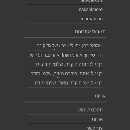
leowatkins
sakshimore
murnanian
תגובות אחרונות
שמואל כהן: יפו לי שיריו של גד קינר
קיסינגר ואשמח לקחת חלק בערב
ורד סיידון: איזו מחווה! ואיזו עברית! יישר
ההשקה של...
כוח לכותב ולאהובתו :) שבת שלום...
רן יגיל: דפנה היקרה, שלמי תודה. גד
הוא אכן משורר איכותי ביותר. אמסור...
רן יגיל: אסתי היקרה מאוד, שלמי תודה.
ניכר כי השירים דיברו לליבך. אמסו...
רן יגיל: יעל היקרה מאוד, שלמי תודה.
אמסור לגד. שבת שלום. רן...
אודות
הסכם שימוש
אודות
צור קשר