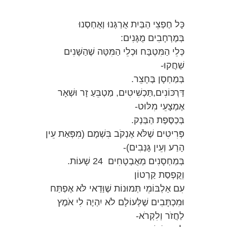
כָּל חֶפְצֵי הַבַּיִת אֻרְגְּנוּ וְאֻחְסְנוּ
בְּמֶרְחָבִים מֻגָּנִים:
כְּלֵי הַמִּטְבָּח וּכְלֵי הַמִּטָּה שֶׁהַשָּׁנִים
שַׁחֲקוּ-
בְּמַחְסָן בֶּחָצֵר.
דַּרְכּוֹנִים,תַּכְשִׁיטִים, מַטְבֵּעַ זָר וּשְׁאָר
אֶמְצָעֵי מִלּוּט-
בְּכַסֶּפֶת הַבַּנְק.
פְּרִיטִים שֶׁלֹּא אֶנְקֹב בִּשְׁמָם (מִפְּאַת עֵין
הָרַע וְעֵין גָּנַּבִים)-
בְּמַחְסָנִים מְאֻבְטָחִים 24 שָׁעוֹת.
וְקֻפְסַת קַרְטוֹן
עִם אַלְבּוֹמֵי תְּמוּנוֹת שֶׁוַּדַאי לֹּא אֶפְתַּח
וּמִכְתָּבִים שֶׁלְּעוֹלָם לֹא יִהְיֶה לִי אֹמֶץ
לַחֲזֹר וְלִקְרֹא-