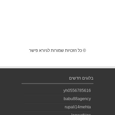
© כל הזכויות שמורות לגיורא פישר
בלוגים חדשים
yh0556785616
babu88agency
rupali14mehta