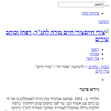
פתיחת בלוג
התחבר
צירי חיים מורה לתנ"ך, רפתן וכותב
שירים
ראשי
אודות
צור קשר
בננות - בלוגים
/
/
לרכישת "אחרי זה" ו "צירי חיים"
צירי חיים
גיורא פישר
נולדתי ב - 1951 במושב אביגדור (בין גדרה לאשקלון) בו אני חי
גם כיום עם אשתי ובנַי. עד לפני כחמש שנים החזקתי ברפת
חולבות גדולה במקביל לעבודתי כמחנך וכמורה לתנ"ך בתיכון