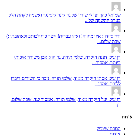
שמואל כהן: יפו לי שיריו של גד קינר קיסינגר ואשמח לקחת חלק
בערב ההשקה של...
ורד סיידון: איזו מחווה! ואיזו עברית! יישר כוח לכותב ולאהובתו :)
שבת שלום...
רן יגיל: דפנה היקרה, שלמי תודה. גד הוא אכן משורר איכותי
ביותר. אמסור...
רן יגיל: אסתי היקרה מאוד, שלמי תודה. ניכר כי השירים דיברו
לליבך. אמסו...
רן יגיל: יעל היקרה מאוד, שלמי תודה. אמסור לגד. שבת שלום.
רן...
אודות
הסכם שימוש
אודות