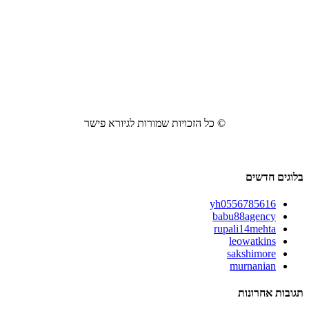
© כל הזכויות שמורות לגיורא פישר
בלוגים חדשים
yh0556785616
babu88agency
rupali14mehta
leowatkins
sakshimore
murnanian
תגובות אחרונות