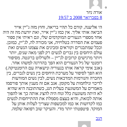
אורה ניזר
8 בפברואר 2008 ב 19:57
הי אליענה, קודם כל תהיי בריאה, וחוץ מזה ג"יין אייר
הביאה אותי אליך. אין כמו ג"יין אייר, ואת יודעת מה זה היה
אחד מספרי הנעורים המוקדמים שלי, וגם ראיתי אין ספור
פעמים את הסדרה בטלויזיה, אני מכורה לה, לג"יין, כמובן.
וככל שמתבגרים וקוראים ומבינים את עצמנו הנשים ואת
עולם היחסים בין גברים לנשים רק לפני מאה שנים, יותר
ויותר מרגישים קרובים לג"יין – ולשרלוט ברונטה. מסיפור
רומנטי של גיל הנעורים הוא הפך בהדרגה למשהו אחר.
(אגב אימי קראה אותו בנעוריה ונישארה עם הרומנטיקה.)
הוא הפך לסיפור על מערכת היחסים בין נשים לגברים, בין
החברה והנורמות המדכאות נשים, לבין נשים המודעות
לדיכוי ונילחמות על מקומן. אגב אם זה מענין אותך פורסמו
מאמרים על המשוגעת בעלית הגג, כשהתובנה היא שהיא
לא היתה משוגעת כלל ונוח היה להציג אותה כך או להפוך
אותה לכזאת, והיא בעצם מסמלת את ההתייחסות לנשים
כמו לקדושות או כמו למכשפות שצריך לעלות אותן על
המוקד. פיטפטתי יותר מדי. והעיקר שוב רפואה שלמה.
הגב