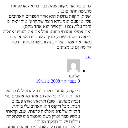
קודם כול אני מקווה שאת כבר בריאה או לפחות
מרגישה יותר טוב…
ושנית, תקוות גדולות הוא אחד הספרים האהובים
עליי אי פעם ואני נורא רוצה שתקראי אותו ואח"כ
נדבר עליו. (גם ג"יין אייר הוא אחד מהם).
ואת אמילי אהבתי פחות, אבל אם את בענייני אנגליה
במאה התשע עשרה, מבין האוסטנים אני אוהבת
מאוד את אמה. ועל תבונה ורגישות וגאווה ודעה
קדומה גם כן מצוינים.
הגב
אליענה
9 בפברואר 2008 ב 19:11
לי יקרה, אנחנו יכולות כבר להתחיל לדבר על
תקוות גדולות כי הוא גם אחד מהאהובים עלי
(כמה מפתיע.. שוב) וקראתי אותו פעמים
רבות. מכל דיקנס הוא האהוב עלי ביותר.
הדמות של פיפ מופלאה לדעתי. אגב, קראתי
עכשיו ספר מצוין בשם מיסטר פיפ שלתקוות
גדולות יש בו תפקיד מהותי.
קראתי גם את כל האוסטינים, אוהבת אותה