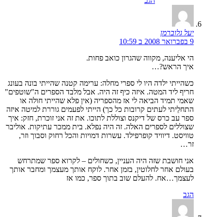
הגב
יעל גלוברמן
9 בפברואר 2008 ב 10:59
הי אליענה, מקווה שהגרון כואב פחות.
איך הראש?…
כשהייתי ילדה היו לי ספרי מחלה: ערימה קטנה שהייתי בונה בעונג
חריף ליד המטה. איזה כיף זה היה. אבל מלבד הספרים ה"שוטפים"
שאמי תמיד הביאה לי אז מהספריה (אין פלא שהייתי חולה או
התחלֵיתי לעתים קרובות כל כך) הייתי לפעמים גוררת למיטה איזה
ספר עב כרס של דיקנס וצוללת לתוכו. את זה אני זוכרת, חזק: איך
שצוללים לספרים האלה. זה היה נפלא. בית ממכר עתיקות. אוליבר
טוויסט. דיוויד קופרפילד. עשרות דמויות והכל רחוק וסבוך וזר,
זר…
אני חושבת שזה היה העניין, כשחולים – לקרוא ספר שמתרחש
בעולם אחר לחלוטין, בזמן אחר. לוקח אותך מעצמך ומחבר אותך
לעצמך…אח. להעלם שוב בתוך ספר, כמו אז
הגב