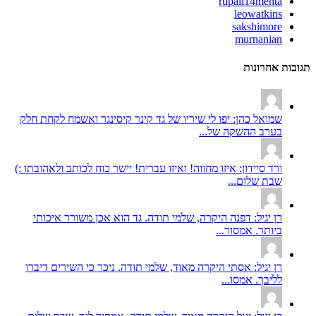
rupali14mehta
leowatkins
sakshimore
murnanian
תגובות אחרונות
שמואל כהן: יפו לי שיריו של גד קינר קיסינגר ואשמח לקחת חלק
בערב ההשקה של...
ורד סיידון: איזו מחווה! ואיזו עברית! יישר כוח לכותב ולאהובתו :)
שבת שלום...
רן יגיל: דפנה היקרה, שלמי תודה. גד הוא אכן משורר איכותי
ביותר. אמסור...
רן יגיל: אסתי היקרה מאוד, שלמי תודה. ניכר כי השירים דיברו
לליבך. אמסו...