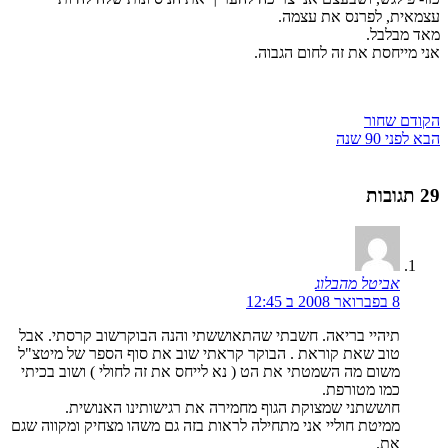
עצמאית, לפרנס את עצמה.
מאד מבלבל.
אני מייחסת את זה לחום הגבוה.
הקודם
שחור
הבא
לפני 90 שנה
29 תגובות
אביטל מהבלוג
8 בפברואר 2008 ב 12:45
תיהיי בריאה. חשבתי שהתאוששתי והנה הבוקרשוב קרסתי. אבל
טוב שאת קוראת . הבוקר קראתי שוב את סוף הספר של מיטצ"ל
משום מה השמטתי את הט ( נא לייחס את זה לחולי ) ושוב בכיתי
כמו מטורפת.
חוששתני שמצוקת הגוף מחמירה את רגישותינו האנושית.
ממיטת חוליי אני מתחילה לראות בזה גם משהו מצחיק ומקווה שגם
את.