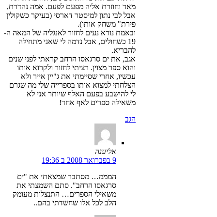
מאד וחוזרת אליה מפעם לפעם. אמה נהדרת,
אבל לבי נתון למיסטר דארסי (בעיקר כשקולין
פירת" משחק אותו).
ובאמת נורא נעים לחזור לאנגליה של המאה ה-
19 כשחולים, אבל נדמה לי שאני מתחילה
להבריא.
אגב, את ים סרגאסו הרחב קראתי לפני שנים
והוא ספר מצוין. רציתי לחזור ולקרוא אותו
עכשיו, אחרי שסיימתי את ג"יין אייר ולא
הצלחתי למצוא אותו בספרייה שלי מה שגרם
לי להישבע בפעם האלף שיותר אני לא
משאילה ספרים לאף אחד!
הגב
אליענה
9 בפברואר 2008 ב 19:36
המממ… מסתבר שמצאתי את "ים
סרגאסו הרחב". סתם השמצתי את
משאילי הספרים… התנצלות מעומק
הלב לכל אלו שחשדתי בהם..