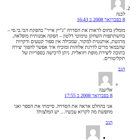
לבנה
8 בפברואר 2008 ב 16:43
מומלץ בחום לראות את הסדרה "ג"יין אייר" בהפקת הבי.בי.סי –
בהשתתפות השחקן טימוטי דלטון – הפקה אמנותית מופלאה,
מרגשת, אותנטית למקור, שמכילה אין ספור קטעים ודקויות
שהבמאי מרים לדרגת אלוהות ומוכיח איך אפשר להפוך יצירה
כתובה ליצירת מופת ויזואלית. ניתן לרכישה בספריות של
תקליטורים.
הגב
אליענה
8 בפברואר 2008 ב 17:55
אני בהחלט אראה את הסדרה. סיימתי את הספר ואני
מחפשת מה לקרוא עכשיו… יש המלצות?
הגב