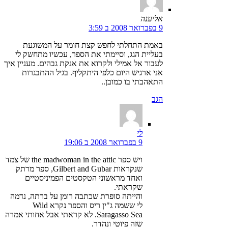
אליענה
9 בפברואר 2008 ב 3:59
באמת התחלתי לחפש קצת חומר על המשוגעת
בעליית הגג, וסיימתי את הספר, עכשיו מתחשק לי
לעבור אל אמילי ולקרוא את אנקת גבהים. מעניין איך
אני ארגיש היום כלפי היתקליף. בגיל ההתבגרות
התאהבתי בו כמובן..
הגב
לי
9 בפברואר 2008 ב 19:06
ויש ספר the madwoman in the attic של צמד
שנקראות Gilbert and Gubar, ספר מרתק
ואחד מראשוני הטקסטים הפמיניסטיים
שקראתי.
והייתה סופרת שכתבה רומן על ברתה, נדמה
לי ששמה ג"ין ריס והספר נקרא Wild
Saragasso Sea. לא קראתי אבל אחותי אמרה
שזה פיוטי ונהדר.