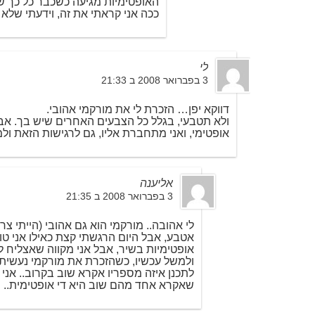
האופטימיות מגיעה כשכבר כל כך ש
ככה אני קראתי את זה, וידעתי שלא
לי
3 בפברואר 2008 ב 21:33
דווקא יפן… הזכרת לי את מורקמי אהובי.
ולא תטבעי, בגלל כל הצבעים האחרים שיש בך. אבל
אופטימי, ואני מתחברת אליו, גם לרגישות הזאת ו
אליענה
3 בפברואר 2008 ב 21:35
לי אהובה.. מורקמי הוא גם אהובי (הייתי צ
אטבע, אבל היום הרגשתי קצת כאילו אני ט
אופטימיות בשיר, אבל אני מקווה שאצליח לג
ולמשל עכשיו, כשהזכרת את מורקמי נעשיתי 
לתכנן איזה מספריו אקרא שוב בקרוב.. א
שאקרא אחד מהם שוב היא די אופטימית..