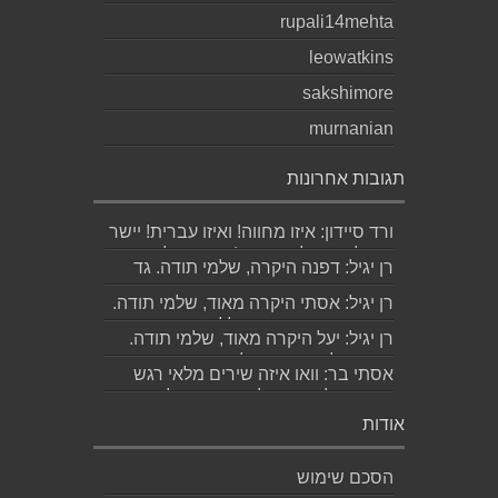
rupali14mehta
leowatkins
sakshimore
murnanian
תגובות אחרונות
ורד סיידון: איזו מחווה! ואיזו עברית! יישר
כוח לכותב ולאהובתו :) שבת שלום...
רן יגיל: דפנה היקרה, שלמי תודה. גד
הוא אכן משורר איכותי ביותר. אמסור...
רן יגיל: אסתי היקרה מאוד, שלמי תודה.
ניכר כי השירים דיברו לליבך. אמסו...
רן יגיל: יעל היקרה מאוד, שלמי תודה.
אמסור לגד. שבת שלום. רן...
אסתי בר: וואו איזה שירים מלאי רגש
ותשוקה לאהובה ולאהבה הגדולה
ה,בלתי...
אודות
הסכם שימוש