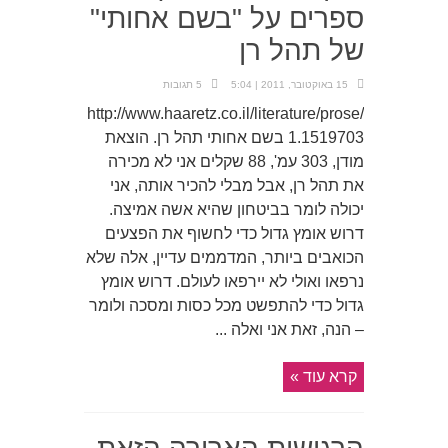
ספרים על "בשם אחותי"
של תהל רן
15 באוקטובר, 2011 | 5:04
5 תגובות
http://www.haaretz.co.il/literature/prose/
1.1519703 בשם אחותי תהל רן. הוצאת
מודן, 303 עמ', 88 שקלים אני לא מכירה
את תהל רן, אבל מבלי להכיר אותה, אני
יכולה לומר בביטחון שהיא אשה אמיצה.
דרוש אומץ גדול כדי לחשוף את הפצעים
הכואבים ביותר, המדממים עדיין, אלה שלא
נרפאו ואולי לא יירפאו לעולם. דרוש אומץ
גדול כדי להתפשט מכל כסות ומסכה ולומר
– הנה, זאת אני ואלה ...
קרא עוד »