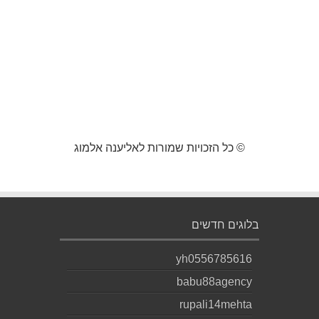
© כל הזכויות שמורות לאליענה אלמוג
בלוגים חדשים
yh0556785616
babu88agency
rupali14mehta