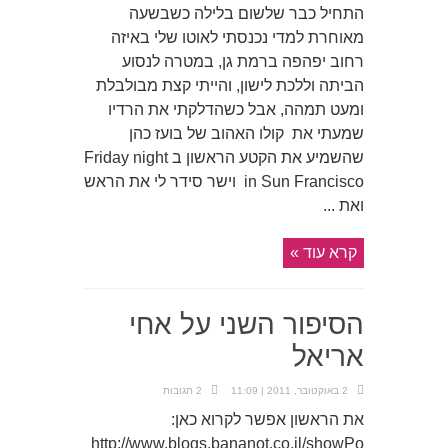
התחיל כבר שלשום בלילה כשבשעה
מאוחרת למדי נכנסתי לאוטו שלי באיזה
רחוב יפהפה ברמת גן, במטרה לנסוע
הביתה וללכת לישון, והייתי קצת מבולבלת
ומעט תמהה, אבל כשהדלקתי את הרדיו
שמעתי את קולו האהוב של בועז כהן
שהשמיע את הקטע הראשון ב Friday night
in Sun Francisco וישר סידר לי את הראש
ואת ...
קרא עוד »
הסיפור השני על אחי
אריאל
2 באוקטובר, 2011 | 11:09
2 תגובות
את הראשון אפשר לקרוא כאן:
http://www.blogs.bananot.co.il/showPo