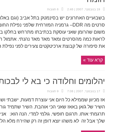
19 בנובמבר, 2007 | 2:46
6 תגובות
בשבועיים האחרונים יש בסינמטק בתל אביב (וגם באלו
סרטים מה DDR– גרמניה המזרחית שלפני נפיל
משום שהרומן שאני עוסקת בכתיבתו מתרחש בחלקו בבר
לראות כמה מהסרטים ומאד מאד מאד נהנתי. אתמול ר
את סיפורה של קבוצת ארכיטקטים צעירים לפני נפילת הח
קרא עוד »
יהלומים וחלודה כי בא לי לבכות
17 בנובמבר, 2007 | 7:08
9 תגובות
אז מכיוון שממילא כל היום אני עוצרת דמעות, ישבתי 
השיר של ג/אן באאז שאני הכי אוהבת. השיר שתמיד גורם 
תרגמתי אותו. תרגום חופשי. גולמי למדי. הנה הוא: אנ
שלך אבל זה לא משהו יוצא דופן זה רק שהירח מלא הליל