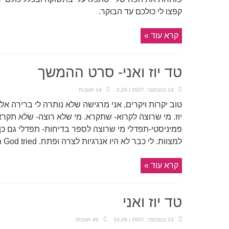
קפצו לי כולכם עד הבוקר.
קרא עוד »
טד יוז ואני- סרט ההמשך
14 בנובמבר, 2007 | 2:29
14 תגובות
טוב יקרות ויקרים, אני מרגישה שלא נותרה לי ברירה א
יוז. מי שרוצה לקרוא- שתקרא. מי שלא רוצה- שלא תקרא.
פמיניסטי-תפדלי מי שרוצה לספר בדיחות- תפדלי גם כן 
למצוות. לי כבר לא היו אנרגיות לצרה ופתח. Crow"s first lesson God tried ...
קרא עוד »
טד יוז ואני
13 בנובמבר, 2007 | 10:28
40 תגובות