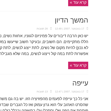
קרא עוד »
המשך הדיון
17 בנובמבר, 2007 | 12:48
26 תגובות
יש כאן הרבה דיבורים על פמיניזם לגווניו, אחוות נשים, נ
הללו מתקיימים. הם חשובים, ובעיקר חשוב שייעשו במ
לא נכון) להיות מקום של נשים, לתת ייצוג לנשים, לתת 
אפשרות לתת במה קול וייצוג לנשים, במה שלא מגבילה א
קרא עוד »
עייפה
17 בנובמבר, 2007 | 12:47
13 תגובות
אני כל כך עייפה לפעמים מהפוזיציה הזו. יש בה גם משה
שהסרט האהוב עלי הוא גרון עמוק ואז כל הגברים שבדר
פותחת את הפה שלי יסתכלו עלי בתשוקה ובכלל כולם יח